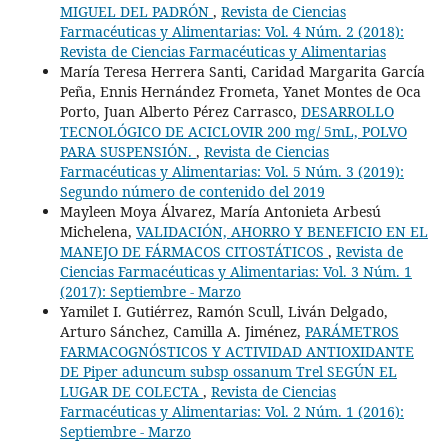
MIGUEL DEL PADRÓN
,
Revista de Ciencias
Farmacéuticas y Alimentarias: Vol. 4 Núm. 2 (2018):
Revista de Ciencias Farmacéuticas y Alimentarias
María Teresa Herrera Santi, Caridad Margarita García
Peña, Ennis Hernández Frometa, Yanet Montes de Oca
Porto, Juan Alberto Pérez Carrasco,
DESARROLLO
TECNOLÓGICO DE ACICLOVIR 200 mg/ 5mL, POLVO
PARA SUSPENSIÓN.
,
Revista de Ciencias
Farmacéuticas y Alimentarias: Vol. 5 Núm. 3 (2019):
Segundo número de contenido del 2019
Mayleen Moya Álvarez, María Antonieta Arbesú
Michelena,
VALIDACIÓN, AHORRO Y BENEFICIO EN EL
MANEJO DE FÁRMACOS CITOSTÁTICOS
,
Revista de
Ciencias Farmacéuticas y Alimentarias: Vol. 3 Núm. 1
(2017): Septiembre - Marzo
Yamilet I. Gutiérrez, Ramón Scull, Liván Delgado,
Arturo Sánchez, Camilla A. Jiménez,
PARÁMETROS
FARMACOGNÓSTICOS Y ACTIVIDAD ANTIOXIDANTE
DE Piper aduncum subsp ossanum Trel SEGÚN EL
LUGAR DE COLECTA
,
Revista de Ciencias
Farmacéuticas y Alimentarias: Vol. 2 Núm. 1 (2016):
Septiembre - Marzo