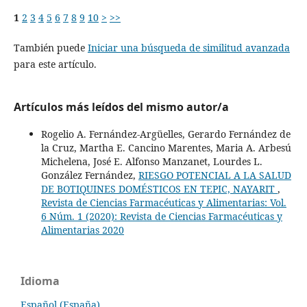
1
2
3
4
5
6
7
8
9
10
>
>>
También puede
Iniciar una búsqueda de similitud avanzada
para este artículo.
Artículos más leídos del mismo autor/a
Rogelio A. Fernández-Argüelles, Gerardo Fernández de
la Cruz, Martha E. Cancino Marentes, Maria A. Arbesú
Michelena, José E. Alfonso Manzanet, Lourdes L.
González Fernández,
RIESGO POTENCIAL A LA SALUD
DE BOTIQUINES DOMÉSTICOS EN TEPIC, NAYARIT
,
Revista de Ciencias Farmacéuticas y Alimentarias: Vol.
6 Núm. 1 (2020): Revista de Ciencias Farmacéuticas y
Alimentarias 2020
Idioma
Español (España)