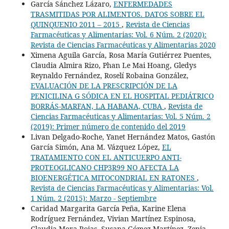
García Sánchez Lázaro,
ENFERMEDADES
TRASMITIDAS POR ALIMENTOS. DATOS SOBRE EL
QUINQUENIO 2011 – 2015
,
Revista de Ciencias
Farmacéuticas y Alimentarias: Vol. 6 Núm. 2 (2020):
Revista de Ciencias Farmacéuticas y Alimentarias 2020
Ximena Aguila García, Rosa María Gutiérrez Puentes,
Claudia Almira Rizo, Phan Le Mai Hoang, Gledys
Reynaldo Fernández, Roselí Robaina González,
EVALUACIÓN DE LA PRESCRIPCIÓN DE LA
PENICILINA G SÓDICA EN EL HOSPITAL PEDIÁTRICO
BORRÁS-MARFAN, LA HABANA, CUBA
,
Revista de
Ciencias Farmacéuticas y Alimentarias: Vol. 5 Núm. 2
(2019): Primer número de contenido del 2019
Livan Delgado-Roche, Yanet Hernández Matos, Gastón
García Simón, Ana M. Vázquez López,
EL
TRATAMIENTO CON EL ANTICUERPO ANTI-
PROTEOGLICANO CHP3R99 NO AFECTA LA
BIOENERGÉTICA MITOCONDRIAL EN RATONES
,
Revista de Ciencias Farmacéuticas y Alimentarias: Vol.
1 Núm. 2 (2015): Marzo - Septiembre
Caridad Margarita García Peña, Karine Elena
Rodríguez Fernández, Vivian Martínez Espinosa,
Claudia Mora Rojas, Susana Gómez Martínez, Zenia