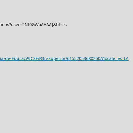
itations?user=2Nf0GWoAAAAJ&hl=es
ana-de-Educaci%C3%B3n-Superior/61552053680250/?locale=es_LA