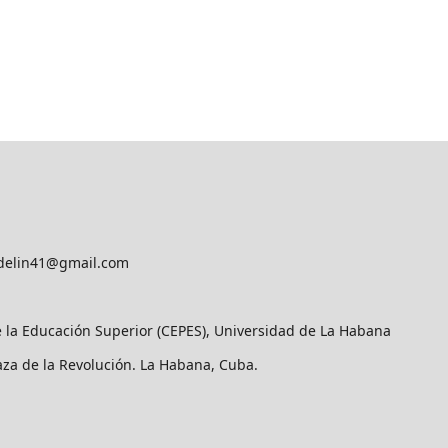
delin41@gmail.com
e la Educación Superior (CEPES), Universidad de La Habana
laza de la Revolución. La Habana, Cuba.