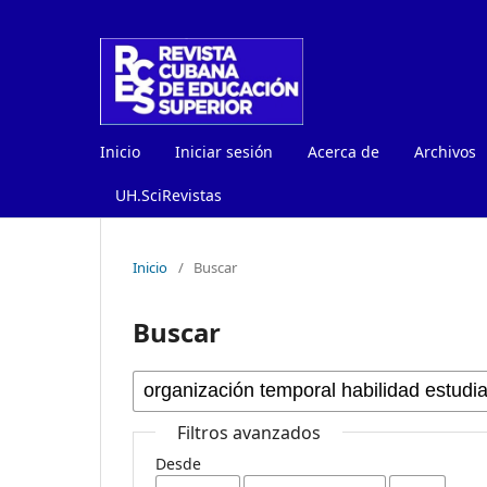
Inicio
Iniciar sesión
Acerca de
Archivos
UH.SciRevistas
Inicio
/
Buscar
Buscar
Filtros avanzados
Desde