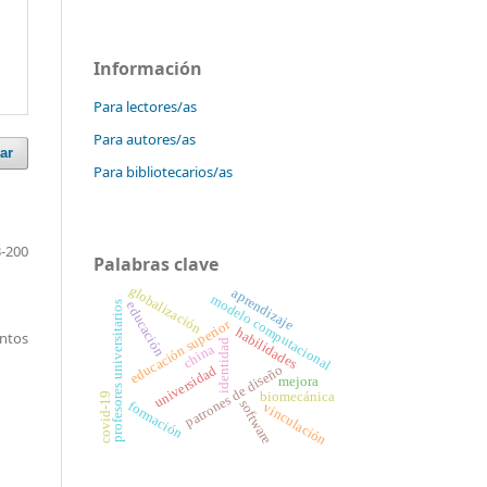
Información
Para lectores/as
Para autores/as
ar
Para bibliotecarios/as
-200
Palabras clave
globalización
aprendizaje
modelo computacional
educación
profesores universitarios
educación superior
habilidades
entos
identidad
china
patrones de diseño
universidad
mejora
biomecánica
covid-19
software
formación
vinculación