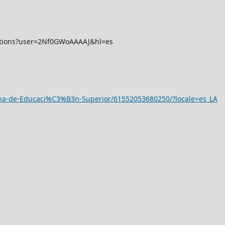
itations?user=2Nf0GWoAAAAJ&hl=es
ana-de-Educaci%C3%B3n-Superior/61552053680250/?locale=es_LA