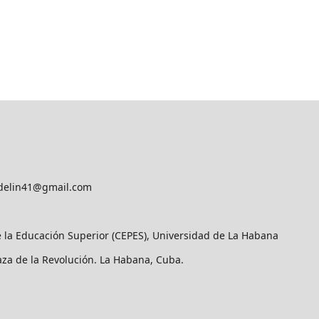
delin41@gmail.com
e la Educación Superior (CEPES), Universidad de La Habana
laza de la Revolución. La Habana, Cuba.