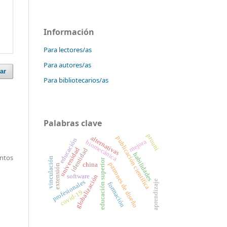
Información
Para lectores/as
Para autores/as
ar
Para bibliotecarios/as
Palabras clave
prouni
alternativas
publicación científica
educación
mejora
biomecánica
universidad
identidad
habilidades
entos
vinculación
educación superior
china
patrones de diseño
extensión
software
globalización
profesionales
aprendizaje
formación
covid-19