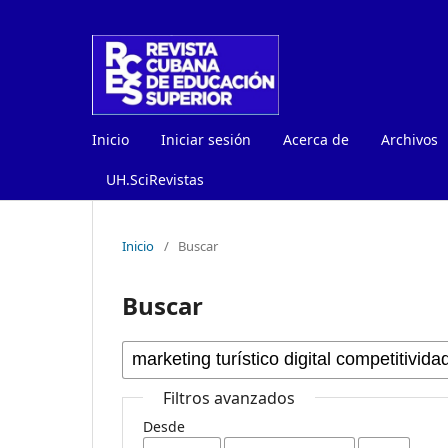
Inicio
Iniciar sesión
Acerca de
Archivos
UH.SciRevistas
Inicio
/
Buscar
Buscar
Filtros avanzados
Desde