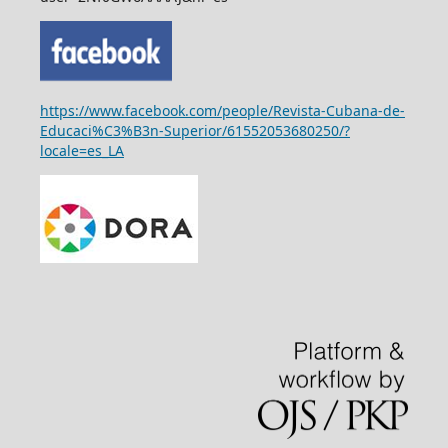
https://www.facebook.com/people/Revista-Cubana-de-
Educaci%C3%B3n-Superior/61552053680250/?
locale=es_LA