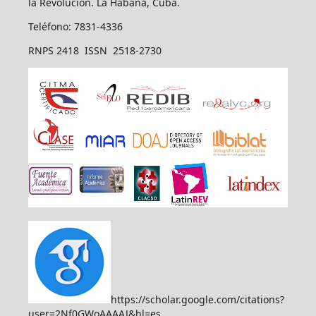
la Revolución. La Habana, Cuba.
Teléfono: 7831-4336
RNPS 2418 ISSN 2518-2730
https://scholar.google.com/citations?
user=2Nf0GWoAAAAJ&hl=es