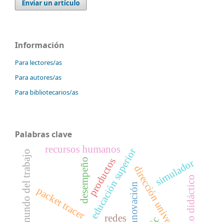
Enviar un artículo
Información
Para lectores/as
Para autores/as
Para bibliotecarios/as
Palabras clave
recursos humanos
educación superior
mundo del trabajo
productos
desempeño
simulador
dirección universitaria
modelo didáctico
innovación
packet tracer
redes
tic