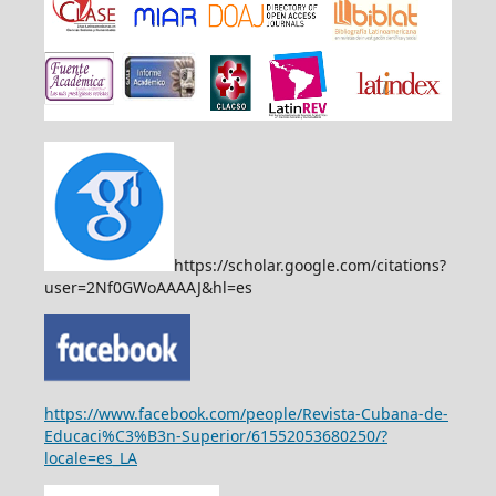
https://scholar.google.com/citations?
user=2Nf0GWoAAAAJ&hl=es
https://www.facebook.com/people/Revista-Cubana-de-
Educaci%C3%B3n-Superior/61552053680250/?
locale=es_LA