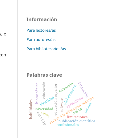
Información
Para lectores/as
, e
Para autores/as
Para bibliotecarios/as
con
Palabras clave
formación
extensión
educación
biomecánica
educación superior
globalización
identidad
aprendizaje
acceso a la educación superior
software
habilidades
prouni
mejora
universidad
china
covid-19
limitaciones
publicación científica
profesionales