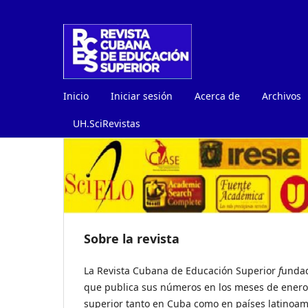
Inicio
Iniciar sesión
Acerca de
Archivos
UH.SciRevistas
Sobre la revista
La Revista Cubana de Educación Superior
f
undad
que publica sus números en los meses de enero
superior tanto en Cuba como en países latinoame