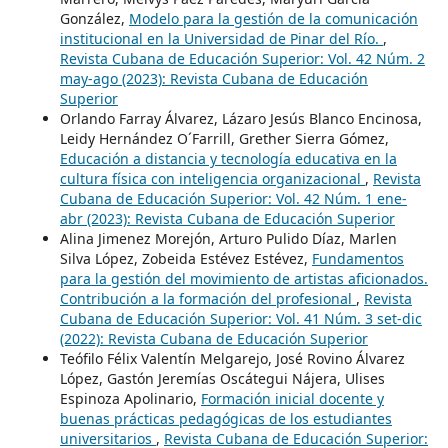
González,
Modelo para la gestión de la comunicación
institucional en la Universidad de Pinar del Río.
,
Revista Cubana de Educación Superior: Vol. 42 Núm. 2
may-ago (2023): Revista Cubana de Educación
Superior
Orlando Farray Álvarez, Lázaro Jesús Blanco Encinosa,
Leidy Hernández O´Farrill, Grether Sierra Gómez,
Educación a distancia y tecnología educativa en la
cultura física con inteligencia organizacional
,
Revista
Cubana de Educación Superior: Vol. 42 Núm. 1 ene-
abr (2023): Revista Cubana de Educación Superior
Alina Jimenez Morejón, Arturo Pulido Díaz, Marlen
Silva López, Zobeida Estévez Estévez,
Fundamentos
para la gestión del movimiento de artistas aficionados.
Contribución a la formación del profesional
,
Revista
Cubana de Educación Superior: Vol. 41 Núm. 3 set-dic
(2022): Revista Cubana de Educación Superior
Teófilo Félix Valentín Melgarejo, José Rovino Álvarez
López, Gastón Jeremías Oscátegui Nájera, Ulises
Espinoza Apolinario,
Formación inicial docente y
buenas prácticas pedagógicas de los estudiantes
universitarios
,
Revista Cubana de Educación Superior: