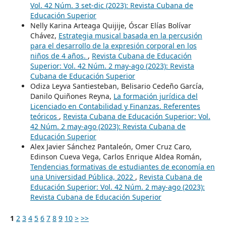
Vol. 42 Núm. 3 set-dic (2023): Revista Cubana de
Educación Superior
Nelly Karina Arteaga Quijije, Óscar Elías Bolívar
Chávez,
Estrategia musical basada en la percusión
para el desarrollo de la expresión corporal en los
niños de 4 años.
,
Revista Cubana de Educación
Superior: Vol. 42 Núm. 2 may-ago (2023): Revista
Cubana de Educación Superior
Odiza Leyva Santiesteban, Belisario Cedeño García,
Danilo Quiñones Reyna,
La formación jurídica del
Licenciado en Contabilidad y Finanzas. Referentes
teóricos
,
Revista Cubana de Educación Superior: Vol.
42 Núm. 2 may-ago (2023): Revista Cubana de
Educación Superior
Alex Javier Sánchez Pantaleón, Omer Cruz Caro,
Edinson Cueva Vega, Carlos Enrique Aldea Román,
Tendencias formativas de estudiantes de economía en
una Universidad Pública, 2022
,
Revista Cubana de
Educación Superior: Vol. 42 Núm. 2 may-ago (2023):
Revista Cubana de Educación Superior
1
2
3
4
5
6
7
8
9
10
>
>>