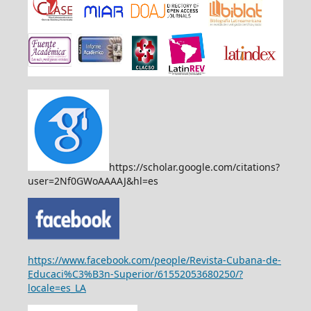
https://scholar.google.com/citations?
user=2Nf0GWoAAAAJ&hl=es
https://www.facebook.com/people/Revista-Cubana-de-
Educaci%C3%B3n-Superior/61552053680250/?
locale=es_LA