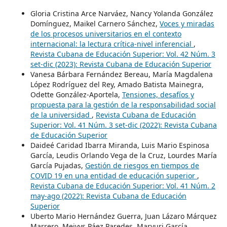
Gloria Cristina Arce Narváez, Nancy Yolanda González
Domínguez, Maikel Carnero Sánchez,
Voces y miradas
de los procesos universitarios en el contexto
internacional: la lectura crítica-nivel inferencial
,
Revista Cubana de Educación Superior: Vol. 42 Núm. 3
set-dic (2023): Revista Cubana de Educación Superior
Vanesa Bárbara Fernández Bereau, María Magdalena
López Rodríguez del Rey, Amado Batista Mainegra,
Odette González-Aportela,
Tensiones, desafíos y
propuesta para la gestión de la responsabilidad social
de la universidad
,
Revista Cubana de Educación
Superior: Vol. 41 Núm. 3 set-dic (2022): Revista Cubana
de Educación Superior
Daideé Caridad Ibarra Miranda, Luis Mario Espinosa
García, Leudis Orlando Vega de la Cruz, Lourdes María
García Pujadas,
Gestión de riesgos en tiempos de
COVID 19 en una entidad de educación superior
,
Revista Cubana de Educación Superior: Vol. 41 Núm. 2
may-ago (2022): Revista Cubana de Educación
Superior
Uberto Mario Hernández Guerra, Juan Lázaro Márquez
Marrero, Meivys Páez Paredes, Maryuri García