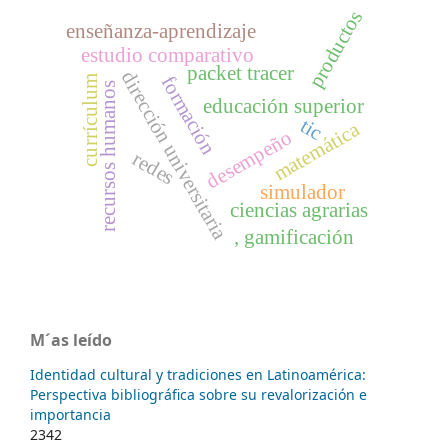
productos
enseñanza-aprendizaje
estudio comparativo
packet tracer
dirección universitaria
formación
currículum
recursos humanos
educación superior
tic
matemática
desempeño
redes
simulador
ciencias agrarias
, gamificación
M´as leído
Identidad cultural y tradiciones en Latinoamérica:
Perspectiva bibliográfica sobre su revalorización e
importancia
2342