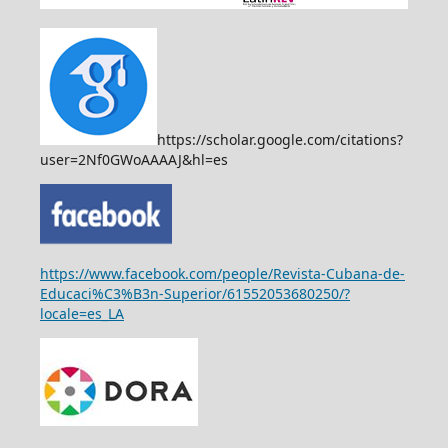
https://scholar.google.com/citations?
user=2Nf0GWoAAAAJ&hl=es
https://www.facebook.com/people/Revista-Cubana-de-
Educaci%C3%B3n-Superior/61552053680250/?
locale=es_LA