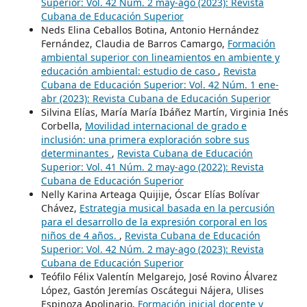
Superior: Vol. 42 Núm. 2 may-ago (2023): Revista
Cubana de Educación Superior
Neds Elina Ceballos Botina, Antonio Hernández
Fernández, Claudia de Barros Camargo,
Formación
ambiental superior con lineamientos en ambiente y
educación ambiental: estudio de caso
,
Revista
Cubana de Educación Superior: Vol. 42 Núm. 1 ene-
abr (2023): Revista Cubana de Educación Superior
Silvina Elías, María María Ibáñez Martín, Virginia Inés
Corbella,
Movilidad internacional de grado e
inclusión: una primera exploración sobre sus
determinantes
,
Revista Cubana de Educación
Superior: Vol. 41 Núm. 2 may-ago (2022): Revista
Cubana de Educación Superior
Nelly Karina Arteaga Quijije, Óscar Elías Bolívar
Chávez,
Estrategia musical basada en la percusión
para el desarrollo de la expresión corporal en los
niños de 4 años.
,
Revista Cubana de Educación
Superior: Vol. 42 Núm. 2 may-ago (2023): Revista
Cubana de Educación Superior
Teófilo Félix Valentín Melgarejo, José Rovino Álvarez
López, Gastón Jeremías Oscátegui Nájera, Ulises
Espinoza Apolinario,
Formación inicial docente y