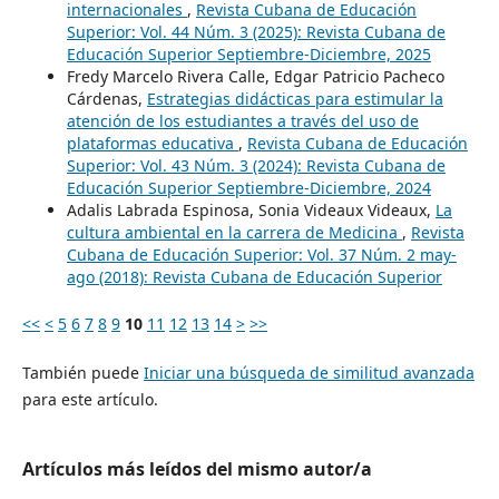
internacionales
,
Revista Cubana de Educación
Superior: Vol. 44 Núm. 3 (2025): Revista Cubana de
Educación Superior Septiembre-Diciembre, 2025
Fredy Marcelo Rivera Calle, Edgar Patricio Pacheco
Cárdenas,
Estrategias didácticas para estimular la
atención de los estudiantes a través del uso de
plataformas educativa
,
Revista Cubana de Educación
Superior: Vol. 43 Núm. 3 (2024): Revista Cubana de
Educación Superior Septiembre-Diciembre, 2024
Adalis Labrada Espinosa, Sonia Videaux Videaux,
La
cultura ambiental en la carrera de Medicina
,
Revista
Cubana de Educación Superior: Vol. 37 Núm. 2 may-
ago (2018): Revista Cubana de Educación Superior
<<
<
5
6
7
8
9
10
11
12
13
14
>
>>
También puede
Iniciar una búsqueda de similitud avanzada
para este artículo.
Artículos más leídos del mismo autor/a