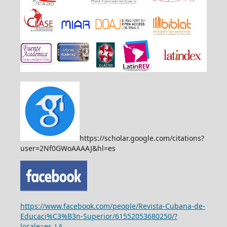
https://scholar.google.com/citations?
user=2Nf0GWoAAAAJ&hl=es
https://www.facebook.com/people/Revista-Cubana-de-
Educaci%C3%B3n-Superior/61552053680250/?
locale=es_LA