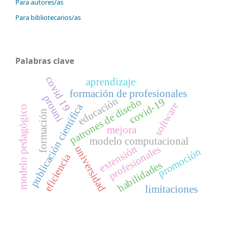
Para autores/as
Para bibliotecarios/as
Palabras clave
covid 19
aprendizaje
formación de profesionales
prouni
educación
patrones de diseño
covid-19
software
publicación científica
modelo pedagógico
formación
mejora
modelo computacional
extensión
profesionales
universidad
promoción
eficiencia
habilidades
limitaciones