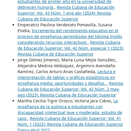
estudiantes de primer año en la universidad de
debrecen hungría
,
Revista Cubana de Educación
Superior: Vol. 43 Núm. 1 ene-abr (2024): Revista
Cubana de Educación Superior
Emperatriz Paulina Verdesoto Pomavilla, Susana
Elodia,
Incremento del rendimiento educativo en el
proceso de enseñanza-aprendizaje del Idioma Inglés
considerando recursos interactivos
,
Revista Cubana
de Educación Superior: Vol. 42 Núm. especial 1 (2023):
Revista Cubana de Educación Superior
Jorge Gómez Jimenez, María Luisa Mejía González,
Alejandra Medina Velásquez, Argemiro Avendaño
Ramírez, Carlos Arturo Arias Castañeda,
Lectura e
interpretación de tablas y gráficos estadísticos en
enseñanza media: oportunidades y desafíos.
,
Revista
Cubana de Educación Superior: Vol. 42 Núm. 2 may-
ago (2023): Revista Cubana de Educación Superior
Martha Cecilia Tigre Orozco, Victoria Jara Cobos,
La
enseñanza de la química a estudiantes con
discapacidad intelectual leve y moderada: estudio de
caso
,
Revista Cubana de Educación Superior: Vol. 41
Núm. 1 (2022): Revista Cubana de Educación Superior
Enero-abril 2022