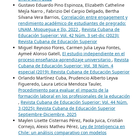
Gustavo Eduardo Pino Espinoza, Elizabeth Catheline
Mejía Narro , Fabrizio Del Carpio Delgado, Bertha
Silvana Vera Barrios,
Correlación entre engagement y
rendimiento académico de estudiantes de pregrado:
UNAM, Moquegua e Ilo, 2022
,
Revista Cubana de
Educación Superior: Vol. 42 Núm. 3 set-dic (2023):
Revista Cubana de Educación Superior
Miguel Reynoso Flores, Carmen Julia Leyva Fontes,
Aymeé Alonso Gatell,
El estudio independiente en el
proceso enseñanza-aprendizaje universitario
,
Revista
Cubana de Educación Superior: Vol. 38 Núm. 4
especial (2019): Revista Cubana de Educación Superior
Orlando Martínez Cuba, Prudencio Alberto Leyva
Figueredo, Laura Leticia Mendoza Tauler,
Procedimiento para evaluar el impacto de la
formación laboral en los profesionales de la educación
,
Revista Cubana de Educación Superior: Vol. 44 Núm.
3 (2025): Revista Cubana de Educación Superior
Septiembre-Diciembre, 2025
Maylen Lisette Cisternas Pérez, Paola Juica, Cristián
Cornejo, Alexis Matheu Pérez,
Ley de Inteligencia en
Chile: un análisis comparativo con modelos