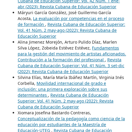
Cubana de Educación Superior: Vol. 42 Núm. 1 ene-
abr (2023): Revista Cubana de Educación Superior
Máryuri García González, José Guillermo García
Acosta,
La evaluación por competencias en el proceso
de formación
,
Revista Cubana de Educación Superior:
Vol. 41 Núm. 2 may-ago (2022): Revista Cubana de
Educación Superior
Alina Jimenez Morejón, Arturo Pulido Díaz, Marlen
Silva López, Zobeida Estévez Estévez,
Fundamentos
para la gestión del movimiento de artistas aficionados.
Contribución a la formación del profesional
,
Revista
Cubana de Educación Superior: Vol. 41 Núm. 3 set-dic
(2022): Revista Cubana de Educación Superior
Silvina Elías, María María Ibáñez Martín, Virginia Inés
Corbella,
Movilidad internacional de grado e
inclusión: una primera exploración sobre sus
determinantes
,
Revista Cubana de Educación
Superior: Vol. 41 Núm. 2 may-ago (2022): Revista
Cubana de Educación Superior
Xiomara Josefina Bastardo Contreras,
Conceptualización de la pedagogía como ciencia de la
educación por estudiantes de la Maestría de
Educación-UTEG
,
Revista Cubana de Educación