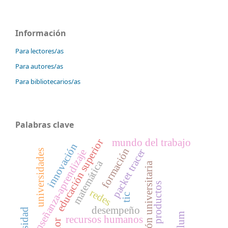
Información
Para lectores/as
Para autores/as
Para bibliotecarios/as
Palabras clave
mundo del trabajo
educación superior
innovación
formación
packet tracer
enseñanza-aprendizaje
universidades
matemática
dirección universitaria
productos
redes
tic
desempeño
recursos humanos