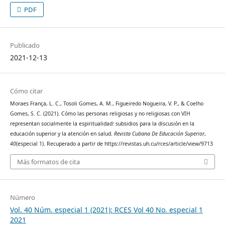
PDF
Publicado
2021-12-13
Cómo citar
Moraes França, L. C., Tosoli Gomes, A. M., Figueiredo Nogueira, V. P., & Coelho
Gomes, S. C. (2021). Cómo las personas religiosas y no religiosas con VIH
representan socialmente la espiritualidad: subsidios para la discusión en la
educación superior y la atención en salud.
Revista Cubana De Educación Superior
,
40
(especial 1). Recuperado a partir de https://revistas.uh.cu/rces/article/view/9713
Más formatos de cita
Número
Vol. 40 Núm. especial 1 (2021): RCES Vol 40 No. especial 1
2021