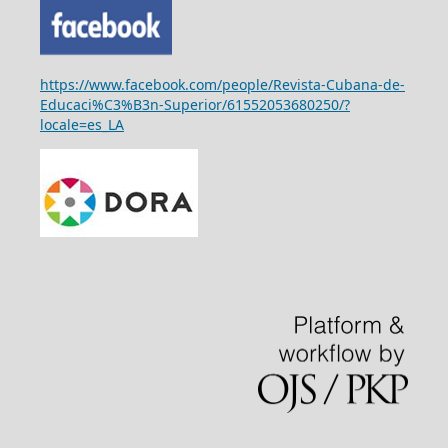
https://www.facebook.com/people/Revista-Cubana-de-
Educaci%C3%B3n-Superior/61552053680250/?
locale=es_LA