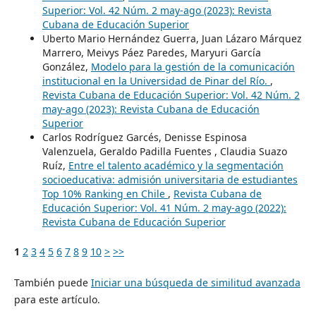
Superior: Vol. 42 Núm. 2 may-ago (2023): Revista
Cubana de Educación Superior
Uberto Mario Hernández Guerra, Juan Lázaro Márquez
Marrero, Meivys Páez Paredes, Maryuri García
González,
Modelo para la gestión de la comunicación
institucional en la Universidad de Pinar del Río.
,
Revista Cubana de Educación Superior: Vol. 42 Núm. 2
may-ago (2023): Revista Cubana de Educación
Superior
Carlos Rodríguez Garcés, Denisse Espinosa
Valenzuela, Geraldo Padilla Fuentes , Claudia Suazo
Ruíz,
Entre el talento académico y la segmentación
socioeducativa: admisión universitaria de estudiantes
Top 10% Ranking en Chile
,
Revista Cubana de
Educación Superior: Vol. 41 Núm. 2 may-ago (2022):
Revista Cubana de Educación Superior
1
2
3
4
5
6
7
8
9
10
>
>>
También puede
Iniciar una búsqueda de similitud avanzada
para este artículo.