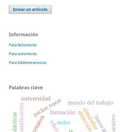
Enviar un artículo
Información
Para lectores/as
Para autores/as
Para bibliotecarios/as
Palabras clave
universidad
packet tracer
mundo del trabajo
, gamificación
simulador
formación
innovación
redes