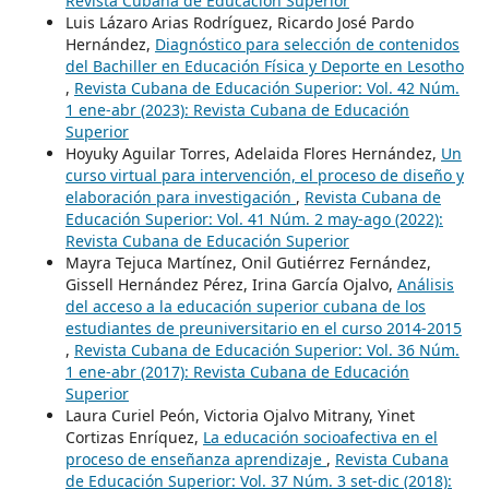
Revista Cubana de Educación Superior
Luis Lázaro Arias Rodríguez, Ricardo José Pardo
Hernández,
Diagnóstico para selección de contenidos
del Bachiller en Educación Física y Deporte en Lesotho
,
Revista Cubana de Educación Superior: Vol. 42 Núm.
1 ene-abr (2023): Revista Cubana de Educación
Superior
Hoyuky Aguilar Torres, Adelaida Flores Hernández,
Un
curso virtual para intervención, el proceso de diseño y
elaboración para investigación
,
Revista Cubana de
Educación Superior: Vol. 41 Núm. 2 may-ago (2022):
Revista Cubana de Educación Superior
Mayra Tejuca Martínez, Onil Gutiérrez Fernández,
Gissell Hernández Pérez, Irina García Ojalvo,
Análisis
del acceso a la educación superior cubana de los
estudiantes de preuniversitario en el curso 2014-2015
,
Revista Cubana de Educación Superior: Vol. 36 Núm.
1 ene-abr (2017): Revista Cubana de Educación
Superior
Laura Curiel Peón, Victoria Ojalvo Mitrany, Yinet
Cortizas Enríquez,
La educación socioafectiva en el
proceso de enseñanza aprendizaje
,
Revista Cubana
de Educación Superior: Vol. 37 Núm. 3 set-dic (2018):