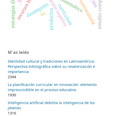
dirección universitaria
estrategias didácticas
recursos humanos
estudio comparativo
educación superior
matemática
desempeño
currículum
productos
tic
M´as leído
Identidad cultural y tradiciones en Latinoamérica:
Perspectiva bibliográfica sobre su revalorización e
importancia
2344
La planificación curricular en innovación: elemento
imprescindible en el proceso educativo
1930
Inteligencia artificial debilita la inteligencia de los
jóvenes
1316