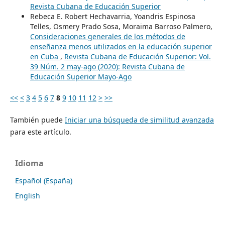
Revista Cubana de Educación Superior
Rebeca E. Robert Hechavarria, Yoandris Espinosa
Telles, Osmery Prado Sosa, Moraima Barroso Palmero,
Consideraciones generales de los métodos de
enseñanza menos utilizados en la educación superior
en Cuba
,
Revista Cubana de Educación Superior: Vol.
39 Núm. 2 may-ago (2020): Revista Cubana de
Educación Superior Mayo-Ago
<<
<
3
4
5
6
7
8
9
10
11
12
>
>>
También puede
Iniciar una búsqueda de similitud avanzada
para este artículo.
Idioma
Español (España)
English