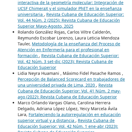
interactiva de la geometría molecular: Integración de
UCSF ChimeraX y el simulador PhET en la enseñanza
universitaria
,
Revista Cubana de Educación Superior:
Vol. 44 Núm. 2 (2025): Revista Cubana de Educación
Superior Mayo-Agosto, 2025
Rolando González Rojas, Carlos Viltre Calderón,
Reymundo Escobar Lorenzo, Laura Leticia Mendoza
Tauler,
Metodología de la enseñanza del Proceso de
Atención en Enfermería para el profesional en
formación
,
Revista Cubana de Educación Superior:
Vol. 42 Núm. 3 set-dic (2023): Revista Cubana de
Educación Superior
Lidia Neyra Huamani , Máximo Fidel Pasache Ramos ,
Percepción de Balanced Scorecard en trabajadores de
una universidad privada de Lima, 2020
,
Revista
Cubana de Educación Superior: Vol. 41 Núm. 2 may-
ago (2022): Revista Cubana de Educación Superior
Marco Orlando Vargas Olano, Carolina Herrera
Delgado, Adriana López López, Yeicy Marcela Ávila
Lara,
Fortaleciendo la autorregulación en educación
superior virtual y a distancia
,
Revista Cubana de
Educación Superior: Vol. 42 Núm. 1 ene-abr (2023):