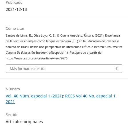
Publicado
2021-12-13
Cómo citar
Santos de Lima, B., Díaz Loyo, C. E., & Cunha Anecleto, Úrsula. (2021). Enseñanza
de la lectura en inglés como lengua extranjera (ILE) en la Educación de jóvenes y
adultos de Brasil desde una perspectiva de literacidad crítica e intercultural.
Revista
Cubana De Educación Superior
,
40
(especial 1). Recuperado a partir de
https://revistas.uh.cu/rces/article/view/9676
Más formatos de cita
Número
Vol. 40 Núm. especial 1 (2021): RCES Vol 40 No. especial 1
2021
Sección
Artículos originales