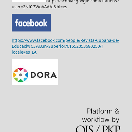
https://scholar.google.com/citations?
user=2Nf0GWoAAAAJ&hl=es
https://www.facebook.com/people/Revista-Cubana-de-
Educaci%C3%B3n-Superior/61552053680250/?
locale=es_LA