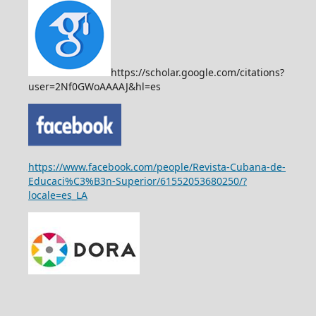
https://scholar.google.com/citations?
user=2Nf0GWoAAAAJ&hl=es
https://www.facebook.com/people/Revista-Cubana-de-
Educaci%C3%B3n-Superior/61552053680250/?
locale=es_LA