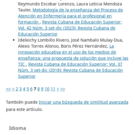
Reymundo Escobar Lorenzo, Laura Leticia Mendoza
Tauler,
Metodología de la enseñanza del Proceso de
Atención en Enfermería para el profesional en
formación
,
Revista Cubana de Educación Superior:
Vol. 42 Núm. 3 set-dic (2023): Revista Cubana de
Educación Superior
Ideleichy Lombillo Rivero, José Nambalo Mulay-Dua,
Alexis Torres Alonso, Boris Pérez Hernández,
La
innovación educativa en el uso de los medios de
enseñanza: una propuesta de solución que incluye las
TIC
,
Revista Cubana de Educación Superior: Vol. 37
Núm. 3 set-dic (2018): Revista Cubana de Educación
Superior
<<
<
2
3
4
5
6
7
8
9
10
11
>
>>
También puede
Iniciar una búsqueda de similitud avanzada
para este artículo.
Idioma