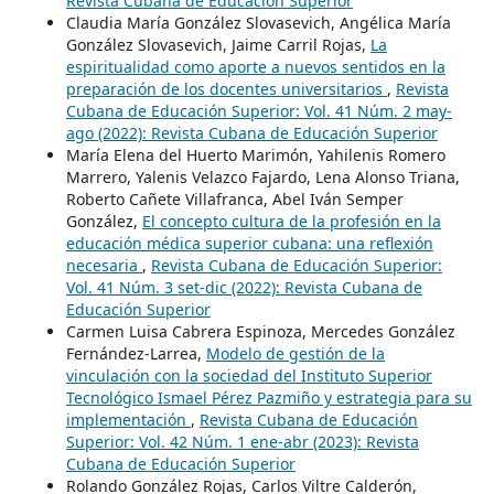
Revista Cubana de Educación Superior
Claudia María González Slovasevich, Angélica María
González Slovasevich, Jaime Carril Rojas,
La
espiritualidad como aporte a nuevos sentidos en la
preparación de los docentes universitarios
,
Revista
Cubana de Educación Superior: Vol. 41 Núm. 2 may-
ago (2022): Revista Cubana de Educación Superior
María Elena del Huerto Marimón, Yahilenis Romero
Marrero, Yalenis Velazco Fajardo, Lena Alonso Triana,
Roberto Cañete Villafranca, Abel Iván Semper
González,
El concepto cultura de la profesión en la
educación médica superior cubana: una reflexión
necesaria
,
Revista Cubana de Educación Superior:
Vol. 41 Núm. 3 set-dic (2022): Revista Cubana de
Educación Superior
Carmen Luisa Cabrera Espinoza, Mercedes González
Fernández-Larrea,
Modelo de gestión de la
vinculación con la sociedad del Instituto Superior
Tecnológico Ismael Pérez Pazmiño y estrategia para su
implementación
,
Revista Cubana de Educación
Superior: Vol. 42 Núm. 1 ene-abr (2023): Revista
Cubana de Educación Superior
Rolando González Rojas, Carlos Viltre Calderón,