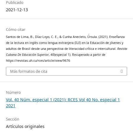
Publicado
2021-12-13
Cómo citar
Santos de Lima, B., Díaz Loyo, C. E., & Cunha Anecleto, Úrsula. (2021). Enseñanza
de la lectura en inglés como lengua extranjera (ILE) en la Educación de jóvenes y
adultos de Brasil desde una perspectiva de literacidad crítica e intercultural.
Revista
Cubana De Educación Superior
,
40
(especial 1). Recuperado a partir de
https://revistas.uh.cu/rces/article/view/9676
Más formatos de cita
Número
Vol. 40 Núm. especial 1 (2021): RCES Vol 40 No. especial 1
2021
Sección
Artículos originales