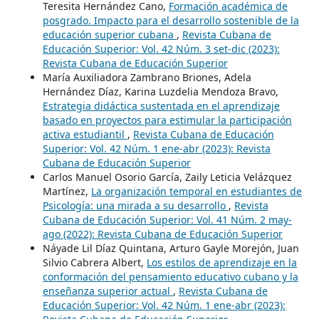
Teresita Hernández Cano,
Formación académica de
posgrado. Impacto para el desarrollo sostenible de la
educación superior cubana
,
Revista Cubana de
Educación Superior: Vol. 42 Núm. 3 set-dic (2023):
Revista Cubana de Educación Superior
María Auxiliadora Zambrano Briones, Adela
Hernández Díaz, Karina Luzdelia Mendoza Bravo,
Estrategia didáctica sustentada en el aprendizaje
basado en proyectos para estimular la participación
activa estudiantil
,
Revista Cubana de Educación
Superior: Vol. 42 Núm. 1 ene-abr (2023): Revista
Cubana de Educación Superior
Carlos Manuel Osorio García, Zaily Leticia Velázquez
Martínez,
La organización temporal en estudiantes de
Psicología: una mirada a su desarrollo
,
Revista
Cubana de Educación Superior: Vol. 41 Núm. 2 may-
ago (2022): Revista Cubana de Educación Superior
Náyade Lil Díaz Quintana, Arturo Gayle Morejón, Juan
Silvio Cabrera Albert,
Los estilos de aprendizaje en la
conformación del pensamiento educativo cubano y la
enseñanza superior actual
,
Revista Cubana de
Educación Superior: Vol. 42 Núm. 1 ene-abr (2023):