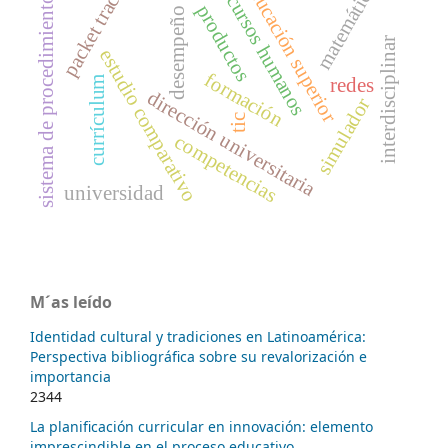
educación superior
recursos humanos
packet tracer
matemática
sistema de procedimientos
productos
desempeño
interdisciplinar
estudio comparativo
formación
currículum
redes
dirección universitaria
simulador
tic
competencias
universidad
M´as leído
Identidad cultural y tradiciones en Latinoamérica:
Perspectiva bibliográfica sobre su revalorización e
importancia
2344
La planificación curricular en innovación: elemento
imprescindible en el proceso educativo