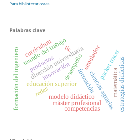
Para bibliotecarios/as
Palabras clave
mundo del trabajo
currículum
tic
simulador
dirección universitaria
formación del ingeniero
packet tracer
desempeño
productos
estrategias didácticas
innovación
formación
matemática
ciencias agrarias
educación superior
redes
modelo didáctico
máster profesional
competencias