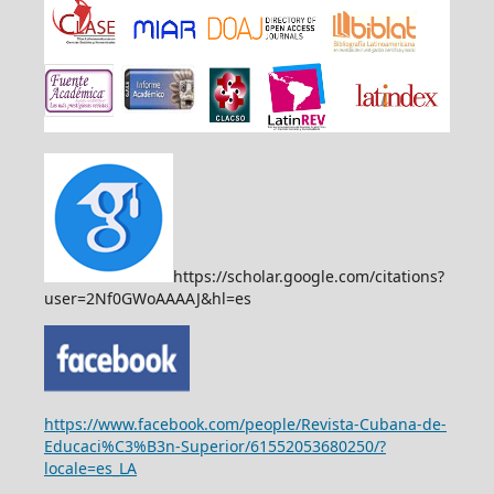
https://scholar.google.com/citations?
user=2Nf0GWoAAAAJ&hl=es
https://www.facebook.com/people/Revista-Cubana-de-
Educaci%C3%B3n-Superior/61552053680250/?
locale=es_LA