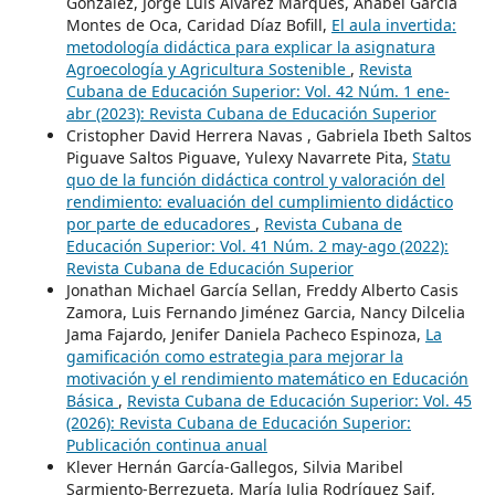
González, Jorge Luis Álvarez Marqués, Anabel García
Montes de Oca, Caridad Díaz Bofill,
El aula invertida:
metodología didáctica para explicar la asignatura
Agroecología y Agricultura Sostenible
,
Revista
Cubana de Educación Superior: Vol. 42 Núm. 1 ene-
abr (2023): Revista Cubana de Educación Superior
Cristopher David Herrera Navas , Gabriela Ibeth Saltos
Piguave Saltos Piguave, Yulexy Navarrete Pita,
Statu
quo de la función didáctica control y valoración del
rendimiento: evaluación del cumplimiento didáctico
por parte de educadores
,
Revista Cubana de
Educación Superior: Vol. 41 Núm. 2 may-ago (2022):
Revista Cubana de Educación Superior
Jonathan Michael García Sellan, Freddy Alberto Casis
Zamora, Luis Fernando Jiménez Garcia, Nancy Dilcelia
Jama Fajardo, Jenifer Daniela Pacheco Espinoza,
La
gamificación como estrategia para mejorar la
motivación y el rendimiento matemático en Educación
Básica
,
Revista Cubana de Educación Superior: Vol. 45
(2026): Revista Cubana de Educación Superior:
Publicación continua anual
Klever Hernán García-Gallegos, Silvia Maribel
Sarmiento-Berrezueta, María Julia Rodríguez Saif,