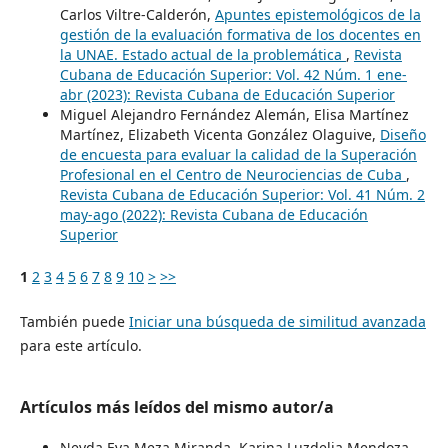
Carlos Viltre-Calderón,
Apuntes epistemológicos de la
gestión de la evaluación formativa de los docentes en
la UNAE. Estado actual de la problemática
,
Revista
Cubana de Educación Superior: Vol. 42 Núm. 1 ene-
abr (2023): Revista Cubana de Educación Superior
Miguel Alejandro Fernández Alemán, Elisa Martínez
Martínez, Elizabeth Vicenta González Olaguive,
Diseño
de encuesta para evaluar la calidad de la Superación
Profesional en el Centro de Neurociencias de Cuba
,
Revista Cubana de Educación Superior: Vol. 41 Núm. 2
may-ago (2022): Revista Cubana de Educación
Superior
1
2
3
4
5
6
7
8
9
10
>
>>
También puede
Iniciar una búsqueda de similitud avanzada
para este artículo.
Artículos más leídos del mismo autor/a
Neyda Eva Meza Miranda, Karina Luzdelia Mendoza