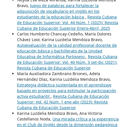
Bravo,
Juego de palabras para fortalecer la
adquisición de vocabulario en inglés en los
estudiantes de la educación básica
,
Revista Cubana
de Educación Superior: Vol. 44 Núm. 1 (2025): Revista
Cubana de Educación Superior Enero-Abril, 2025
Carlos Humberto Chancay-Cedeño, María Dolores
Chávez Loor, Karina Luzdelia Mendoza Bravo,
Autoevaluación de la calidad profesional docente de
educación básica y bachillerato de la Unidad
Educativa de Informática Portoviejo
,
Revista Cubana
de Educación Superior: Vol. 40 Núm. 3 set-dic (2021):
Revista Cubana de Educación Superior
María Auxiliadora Zambrano Briones, Adela
Hernández Díaz, Karina Luzdelia Mendoza Bravo,
Estrategia didáctica sustentada en el aprendizaje
basado en proyectos para estimular la participación
activa estudiantil
,
Revista Cubana de Educación
Superior: Vol. 42 Núm. 1 ene-abr (2023): Revista
Cubana de Educación Superior
Karina Luzdelia Mendoza Bravo, Ana Victoria
Castellanos Noda,
Una mirada crítica a la experiencia
en el Club de Inglés desde la dimensión pedagógica