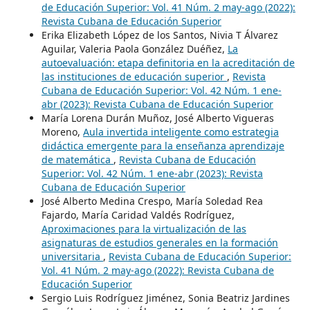
de Educación Superior: Vol. 41 Núm. 2 may-ago (2022):
Revista Cubana de Educación Superior
Erika Elizabeth López de los Santos, Nivia T Álvarez
Aguilar, Valeria Paola González Duéñez,
La
autoevaluación: etapa definitoria en la acreditación de
las instituciones de educación superior
,
Revista
Cubana de Educación Superior: Vol. 42 Núm. 1 ene-
abr (2023): Revista Cubana de Educación Superior
María Lorena Durán Muñoz, José Alberto Vigueras
Moreno,
Aula invertida inteligente como estrategia
didáctica emergente para la enseñanza aprendizaje
de matemática
,
Revista Cubana de Educación
Superior: Vol. 42 Núm. 1 ene-abr (2023): Revista
Cubana de Educación Superior
José Alberto Medina Crespo, María Soledad Rea
Fajardo, María Caridad Valdés Rodríguez,
Aproximaciones para la virtualización de las
asignaturas de estudios generales en la formación
universitaria
,
Revista Cubana de Educación Superior:
Vol. 41 Núm. 2 may-ago (2022): Revista Cubana de
Educación Superior
Sergio Luis Rodríguez Jiménez, Sonia Beatriz Jardines