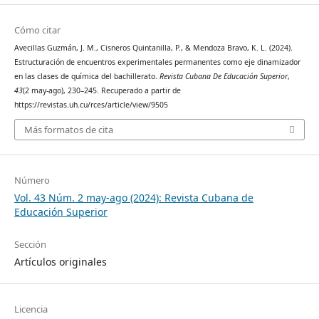
Cómo citar
Avecillas Guzmán, J. M., Cisneros Quintanilla, P., & Mendoza Bravo, K. L. (2024).
Estructuración de encuentros experimentales permanentes como eje dinamizador
en las clases de química del bachillerato.
Revista Cubana De Educación Superior
,
43
(2 may-ago), 230–245. Recuperado a partir de
https://revistas.uh.cu/rces/article/view/9505
Más formatos de cita
Número
Vol. 43 Núm. 2 may-ago (2024): Revista Cubana de
Educación Superior
Sección
Artículos originales
Licencia