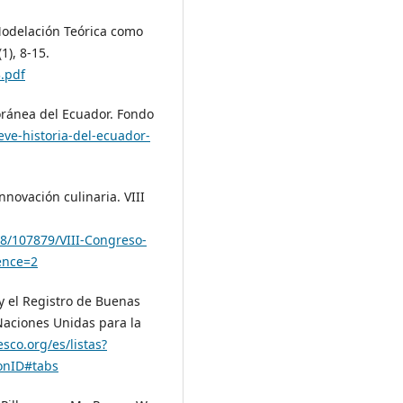
 Modelación Teórica como
1), 8-15.
.pdf
poránea del Ecuador. Fondo
ve-historia-del-ecuador-
nnovación culinaria. VIII
68/107879/VIII-Congreso-
ence=2
 y el Registro de Buenas
Naciones Unidas para la
esco.org/es/listas?
ionID#tabs