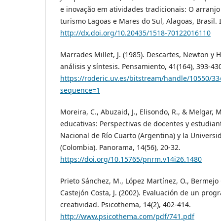
e inovação em atividades tradicionais: O arranjo
turismo Lagoas e Mares do Sul, Alagoas, Brasil. I
http://dx.doi.org/10.20435/1518-70122016110
Marrades Millet, J. (1985). Descartes, Newton y 
análisis y síntesis. Pensamiento, 41(164), 393-43
https://roderic.uv.es/bitstream/handle/10550/3
sequence=1
Moreira, C., Abuzaid, J., Elisondo, R., & Melgar, 
educativas: Perspectivas de docentes y estudian
Nacional de Río Cuarto (Argentina) y la Universi
(Colombia). Panorama, 14(56), 20-32.
https://doi.org/10.15765/pnrm.v14i26.1480
Prieto Sánchez, M., López Martínez, O., Bermejo Ga
Castejón Costa, J. (2002). Evaluación de un prog
creatividad. Psicothema, 14(2), 402-414.
http://www.psicothema.com/pdf/741.pdf