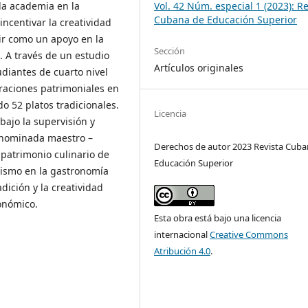
la academia en la
Vol. 42 Núm. especial 1 (2023): Re
Cubana de Educación Superior
ncentivar la creatividad
ir como un apoyo en la
Sección
. A través de un estudio
Artículos originales
udiantes de cuarto nivel
raciones patrimoniales en
o 52 platos tradicionales.
Licencia
ajo la supervisión y
enominada maestro –
Derechos de autor 2023 Revista Cuba
patrimonio culinario de
Educación Superior
mismo en la gastronomía
adición y la creatividad
onómico.
Esta obra está bajo una licencia
internacional
Creative Commons
Atribución 4.0
.