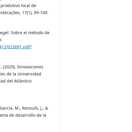
 produtivo local de
nterações, 17(1), 99-109.
Hegel: Sobre el método de
0.
3412/023691.pdf?
M. (2020). Innovaciones
tes de la Universidad
dad del Atlántico
rcía, M., Rensulli, J., &
rama de desarrollo de la