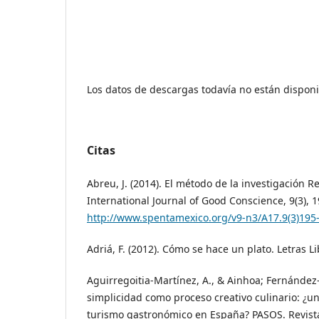
Los datos de descargas todavía no están disponi
Citas
Abreu, J. (2014). El método de la investigación
International Journal of Good Conscience, 9(3), 
http://www.spentamexico.org/v9-n3/A17.9(3)195
Adriá, F. (2012). Cómo se hace un plato. Letras Li
Aguirregoitia-Martínez, A., & Ainhoa; Fernández-
simplicidad como proceso creativo culinario: ¿u
turismo gastronómico en España? PASOS. Revist