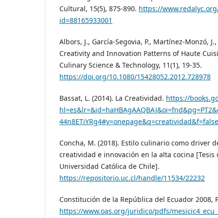
Cultural, 15(5), 875-890.
https://www.redalyc.org/
id=88165933001
Albors, J., García-Segovia, P., Martínez-Monzó, J., 
Creativity and Innovation Patterns of Haute Cuisi
Culinary Science & Technology, 11(1), 19-35.
https://doi.org/10.1080/15428052.2012.728978
Bassat, L. (2014). La Creatividad.
https://books.g
hl=es&lr=&id=haHBAgAAQBAJ&oi=fnd&pg=PT2&d
44n8ETiYRg4#v=onepage&q=creatividad&f=fals
Concha, M. (2018). Estilo culinario como driver d
creatividad e innovación en la alta cocina [Tesis 
Universidad Católica de Chile].
https://repositorio.uc.cl/handle/11534/22232
Constitución de la República del Ecuador 2008, Pu
https://www.oas.org/juridico/pdfs/mesicic4_ecu_