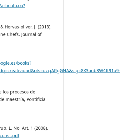
articulo.oa?
& Hervas-oliver, J. (2013).
ne Chefs. Journal of
oogle.es/books?
q=creatividad&ots=dzcjARgGNA&sig=8X3onb3W4It91a9-
e
e los procesos de
de maestría, Pontificia
b. L. No. Art. 1 (2008).
const.pdf