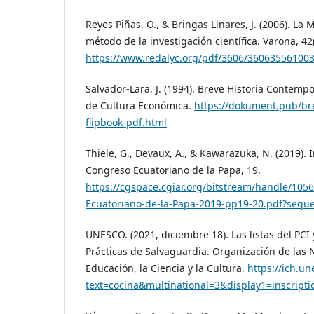
Reyes Piñas, O., & Bringas Linares, J. (2006). La
método de la investigación científica. Varona, 42(
https://www.redalyc.org/pdf/3606/360635561003
Salvador-Lara, J. (1994). Breve Historia Contem
de Cultura Económica.
https://dokument.pub/bre
flipbook-pdf.html
Thiele, G., Devaux, A., & Kawarazuka, N. (2019). I
Congreso Ecuatoriano de la Papa, 19.
https://cgspace.cgiar.org/bitstream/handle/105
Ecuatoriano-de-la-Papa-2019-pp19-20.pdf?sequ
UNESCO. (2021, diciembre 18). Las listas del PCI
Prácticas de Salvaguardia. Organización de las 
Educación, la Ciencia y la Cultura.
https://ich.un
text=cocina&multinational=3&display1=inscript