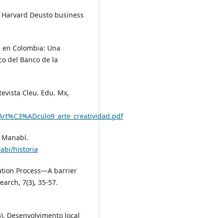
n. Harvard Deusto business
ia en Colombia: Una
ico del Banco de la
 Revista Cleu. Edu. Mx,
/Art%C3%ADculo9_arte_creatividad.pdf
e Manabí.
abi/historia
vation Process—A barrier
earch, 7(3), 35-57.
6). Desenvolvimento local