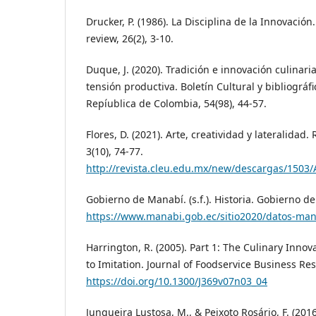
Drucker, P. (1986). La Disciplina de la Innovació
review, 26(2), 3-10.
Duque, J. (2020). Tradición e innovación culinar
tensión productiva. Boletín Cultural y bibliográf
Repíublica de Colombia, 54(98), 44-57.
Flores, D. (2021). Arte, creatividad y lateralidad.
3(10), 74-77.
http://revista.cleu.edu.mx/new/descargas/1503
Gobierno de Manabí. (s.f.). Historia. Gobierno d
https://www.manabi.gob.ec/sitio2020/datos-man
Harrington, R. (2005). Part 1: The Culinary Inno
to Imitation. Journal of Foodservice Business Res
https://doi.org/10.1300/J369v07n03_04
Junqueira Lustosa, M., & Peixoto Rosário, F. (201