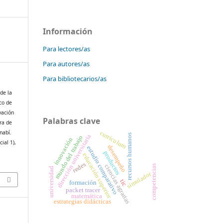
Información
Para lectores/as
Para autores/as
Para bibliotecarios/as
de la
co de
vación
Palabras clave
era de
nabí.
currículum
recursos humanos
dirección universitaria
mundo del trabajo
innovación
cial 1),
desempeño
estudio comparativo
productos
educación superior
redes
ciencias agrarias
competencias
universidad
simulador
tic
formación
packet tracer
matemática
estrategias didácticas