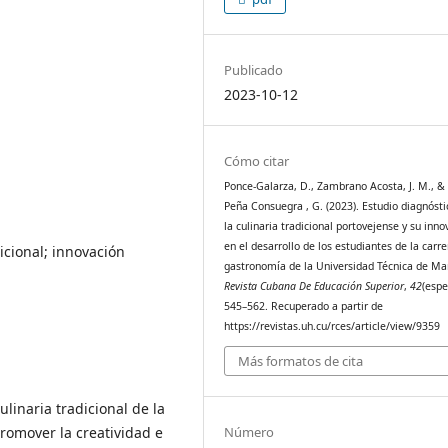
Publicado
2023-10-12
Cómo citar
Ponce-Galarza, D., Zambrano Acosta, J. M., & 
Peña Consuegra , G. (2023). Estudio diagnósti
la culinaria tradicional portovejense y su inno
en el desarrollo de los estudiantes de la carr
icional; innovación
gastronomía de la Universidad Técnica de Ma
Revista Cubana De Educación Superior
,
42
(espe
545–562. Recuperado a partir de
https://revistas.uh.cu/rces/article/view/9359
Más formatos de cita
ulinaria tradicional de la
romover la creatividad e
Número