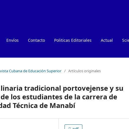
Envíos
Contacto
Politicas Editoriales
Actual
Sci
Revista Cubana de Educación Superior
/
Artículos originales
linaria tradicional portovejense y su
de los estudiantes de la carrera de
dad Técnica de Manabí
pdf