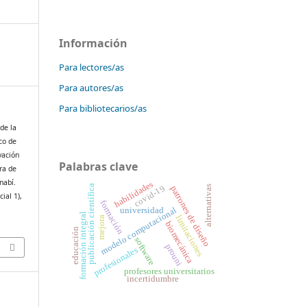
Información
Para lectores/as
Para autores/as
Para bibliotecarios/as
de la
co de
vación
Palabras clave
era de
nabí.
habilidades
publicación científica
covid-19
patrones de diseño
alternativas
cial 1),
formación
modelo computacional
universidad
formación integral
limitaciones
mejora
biomecánica
educación
software
prouni
profesionales
profesores universitarios
incertidumbre