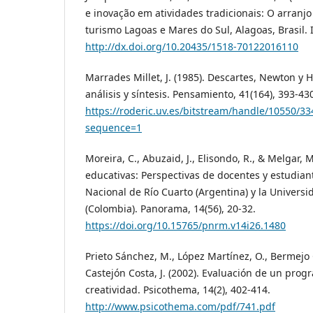
e inovação em atividades tradicionais: O arranjo
turismo Lagoas e Mares do Sul, Alagoas, Brasil. I
http://dx.doi.org/10.20435/1518-70122016110
Marrades Millet, J. (1985). Descartes, Newton y 
análisis y síntesis. Pensamiento, 41(164), 393-43
https://roderic.uv.es/bitstream/handle/10550/3
sequence=1
Moreira, C., Abuzaid, J., Elisondo, R., & Melgar, 
educativas: Perspectivas de docentes y estudian
Nacional de Río Cuarto (Argentina) y la Universi
(Colombia). Panorama, 14(56), 20-32.
https://doi.org/10.15765/pnrm.v14i26.1480
Prieto Sánchez, M., López Martínez, O., Bermejo Ga
Castejón Costa, J. (2002). Evaluación de un prog
creatividad. Psicothema, 14(2), 402-414.
http://www.psicothema.com/pdf/741.pdf