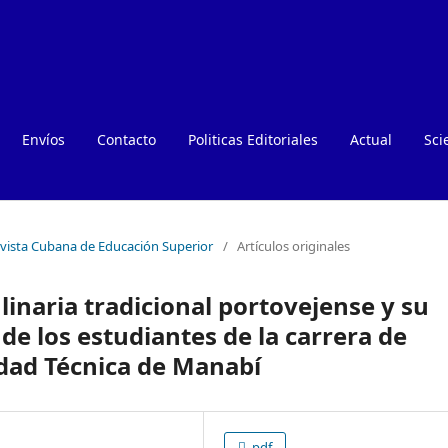
Envíos
Contacto
Politicas Editoriales
Actual
Sci
Revista Cubana de Educación Superior
/
Artículos originales
linaria tradicional portovejense y su
de los estudiantes de la carrera de
dad Técnica de Manabí
pdf