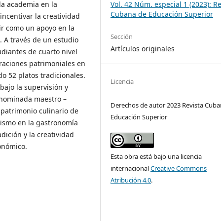
la academia en la
Vol. 42 Núm. especial 1 (2023): Re
Cubana de Educación Superior
ncentivar la creatividad
ir como un apoyo en la
Sección
. A través de un estudio
Artículos originales
udiantes de cuarto nivel
raciones patrimoniales en
o 52 platos tradicionales.
Licencia
ajo la supervisión y
enominada maestro –
Derechos de autor 2023 Revista Cuba
patrimonio culinario de
Educación Superior
mismo en la gastronomía
adición y la creatividad
onómico.
Esta obra está bajo una licencia
internacional
Creative Commons
Atribución 4.0
.