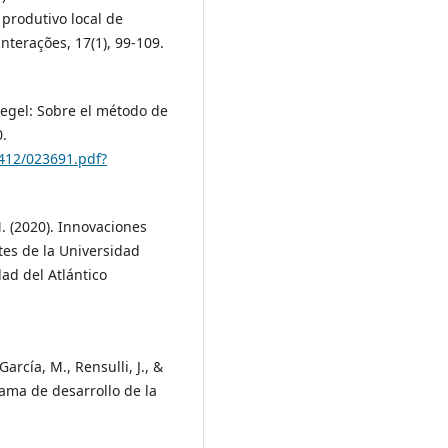
 produtivo local de
nterações, 17(1), 99-109.
Hegel: Sobre el método de
0.
3412/023691.pdf?
M. (2020). Innovaciones
tes de la Universidad
dad del Atlántico
rcía, M., Rensulli, J., &
rama de desarrollo de la