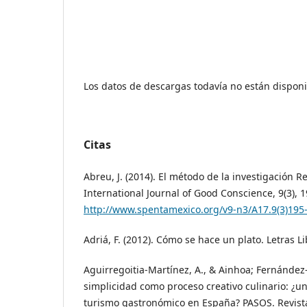
Los datos de descargas todavía no están disponi
Citas
Abreu, J. (2014). El método de la investigación
International Journal of Good Conscience, 9(3), 
http://www.spentamexico.org/v9-n3/A17.9(3)195
Adriá, F. (2012). Cómo se hace un plato. Letras Li
Aguirregoitia-Martínez, A., & Ainhoa; Fernández-
simplicidad como proceso creativo culinario: ¿u
turismo gastronómico en España? PASOS. Revist