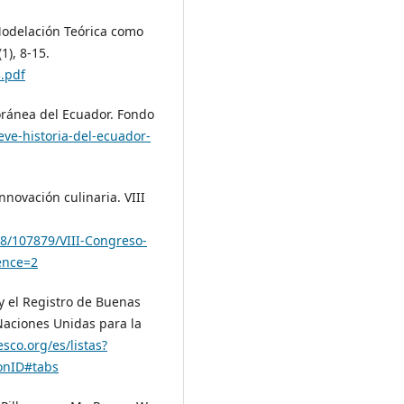
 Modelación Teórica como
1), 8-15.
.pdf
poránea del Ecuador. Fondo
ve-historia-del-ecuador-
nnovación culinaria. VIII
68/107879/VIII-Congreso-
ence=2
 y el Registro de Buenas
Naciones Unidas para la
esco.org/es/listas?
ionID#tabs