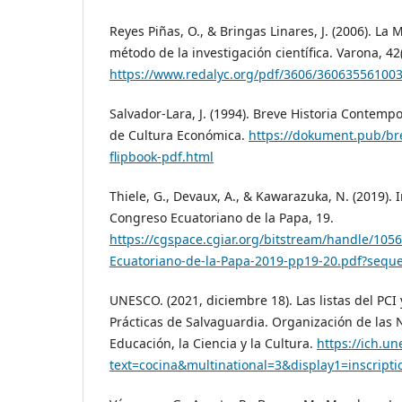
Reyes Piñas, O., & Bringas Linares, J. (2006). La
método de la investigación científica. Varona, 42(
https://www.redalyc.org/pdf/3606/360635561003
Salvador-Lara, J. (1994). Breve Historia Contem
de Cultura Económica.
https://dokument.pub/bre
flipbook-pdf.html
Thiele, G., Devaux, A., & Kawarazuka, N. (2019). I
Congreso Ecuatoriano de la Papa, 19.
https://cgspace.cgiar.org/bitstream/handle/105
Ecuatoriano-de-la-Papa-2019-pp19-20.pdf?sequ
UNESCO. (2021, diciembre 18). Las listas del PCI
Prácticas de Salvaguardia. Organización de las 
Educación, la Ciencia y la Cultura.
https://ich.un
text=cocina&multinational=3&display1=inscript