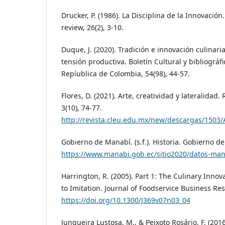
Drucker, P. (1986). La Disciplina de la Innovació
review, 26(2), 3-10.
Duque, J. (2020). Tradición e innovación culinar
tensión productiva. Boletín Cultural y bibliográf
Repíublica de Colombia, 54(98), 44-57.
Flores, D. (2021). Arte, creatividad y lateralidad.
3(10), 74-77.
http://revista.cleu.edu.mx/new/descargas/1503
Gobierno de Manabí. (s.f.). Historia. Gobierno d
https://www.manabi.gob.ec/sitio2020/datos-man
Harrington, R. (2005). Part 1: The Culinary Inno
to Imitation. Journal of Foodservice Business Res
https://doi.org/10.1300/J369v07n03_04
Junqueira Lustosa, M., & Peixoto Rosário, F. (201