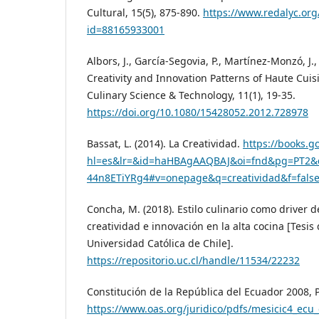
Cultural, 15(5), 875-890.
https://www.redalyc.org/
id=88165933001
Albors, J., García-Segovia, P., Martínez-Monzó, J., 
Creativity and Innovation Patterns of Haute Cuisi
Culinary Science & Technology, 11(1), 19-35.
https://doi.org/10.1080/15428052.2012.728978
Bassat, L. (2014). La Creatividad.
https://books.g
hl=es&lr=&id=haHBAgAAQBAJ&oi=fnd&pg=PT2&d
44n8ETiYRg4#v=onepage&q=creatividad&f=fals
Concha, M. (2018). Estilo culinario como driver d
creatividad e innovación en la alta cocina [Tesis 
Universidad Católica de Chile].
https://repositorio.uc.cl/handle/11534/22232
Constitución de la República del Ecuador 2008, Pu
https://www.oas.org/juridico/pdfs/mesicic4_ecu_