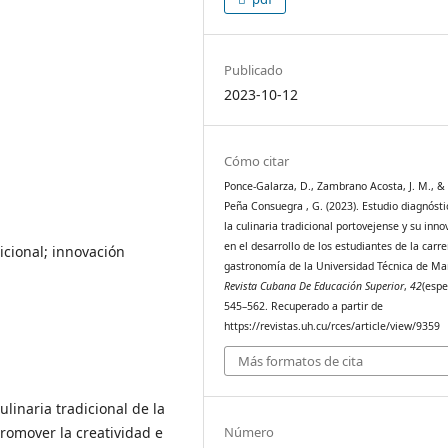
Publicado
2023-10-12
Cómo citar
Ponce-Galarza, D., Zambrano Acosta, J. M., & 
Peña Consuegra , G. (2023). Estudio diagnósti
la culinaria tradicional portovejense y su inno
en el desarrollo de los estudiantes de la carr
icional; innovación
gastronomía de la Universidad Técnica de Ma
Revista Cubana De Educación Superior
,
42
(espe
545–562. Recuperado a partir de
https://revistas.uh.cu/rces/article/view/9359
Más formatos de cita
ulinaria tradicional de la
romover la creatividad e
Número