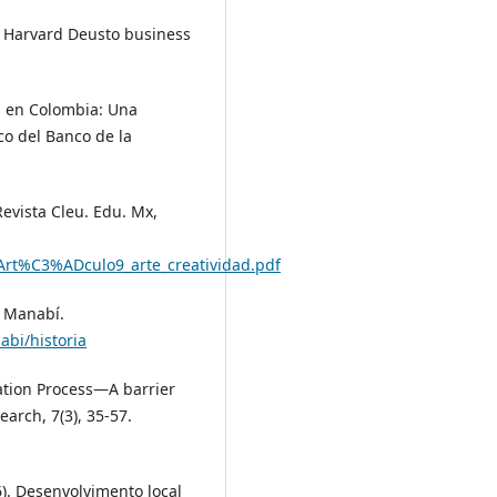
n. Harvard Deusto business
ia en Colombia: Una
ico del Banco de la
 Revista Cleu. Edu. Mx,
/Art%C3%ADculo9_arte_creatividad.pdf
e Manabí.
abi/historia
vation Process—A barrier
earch, 7(3), 35-57.
6). Desenvolvimento local