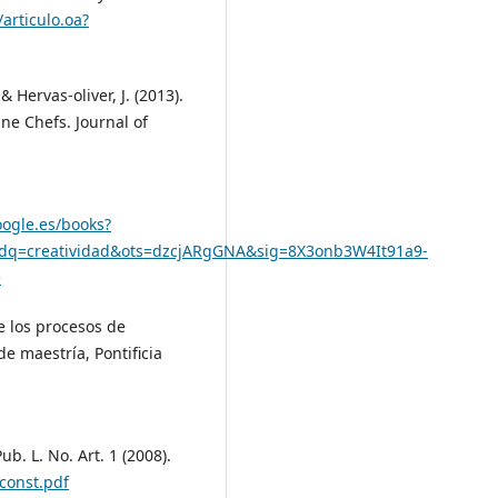
articulo.oa?
& Hervas-oliver, J. (2013).
ne Chefs. Journal of
oogle.es/books?
q=creatividad&ots=dzcjARgGNA&sig=8X3onb3W4It91a9-
e
e los procesos de
de maestría, Pontificia
b. L. No. Art. 1 (2008).
const.pdf