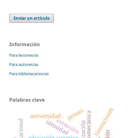
Enviar un artículo
Información
Para lectores/as
Para autores/as
Para bibliotecarios/as
Palabras clave
limitaciones
prouni
biomecánica
universidad
extensión
identidad
globalización
educación superior