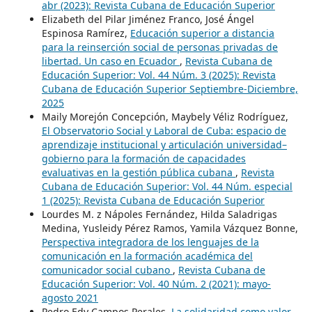
abr (2023): Revista Cubana de Educación Superior
Elizabeth del Pilar Jiménez Franco, José Ángel
Espinosa Ramírez,
Educación superior a distancia
para la reinserción social de personas privadas de
libertad. Un caso en Ecuador
,
Revista Cubana de
Educación Superior: Vol. 44 Núm. 3 (2025): Revista
Cubana de Educación Superior Septiembre-Diciembre,
2025
Maily Morejón Concepción, Maybely Véliz Rodríguez,
El Observatorio Social y Laboral de Cuba: espacio de
aprendizaje institucional y articulación universidad–
gobierno para la formación de capacidades
evaluativas en la gestión pública cubana
,
Revista
Cubana de Educación Superior: Vol. 44 Núm. especial
1 (2025): Revista Cubana de Educación Superior
Lourdes M. z Nápoles Fernández, Hilda Saladrigas
Medina, Yusleidy Pérez Ramos, Yamila Vázquez Bonne,
Perspectiva integradora de los lenguajes de la
comunicación en la formación académica del
comunicador social cubano
,
Revista Cubana de
Educación Superior: Vol. 40 Núm. 2 (2021): mayo-
agosto 2021
Pedro Edy Campos Perales,
La solidaridad como valor