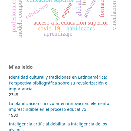
modelo computacional
formación
software
profesionales
mejora
vinculación
educación
china
acceso a la educación superior
covid-19
habilidades
aprendizaje
M´as leído
Identidad cultural y tradiciones en Latinoamérica:
Perspectiva bibliográfica sobre su revalorización e
importancia
2348
La planificación curricular en innovación: elemento
imprescindible en el proceso educativo
1930
Inteligencia artificial debilita la inteligencia de los
jóvenes