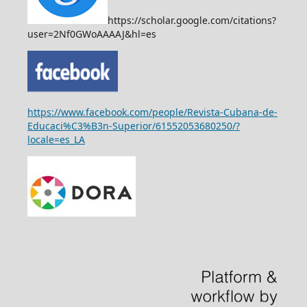
https://scholar.google.com/citations?
user=2Nf0GWoAAAAJ&hl=es
https://www.facebook.com/people/Revista-Cubana-de-
Educaci%C3%B3n-Superior/61552053680250/?
locale=es_LA