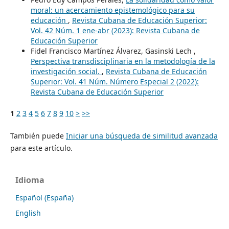
moral: un acercamiento epistemológico para su
educación
,
Revista Cubana de Educación Superior:
Vol. 42 Núm. 1 ene-abr (2023): Revista Cubana de
Educación Superior
Fidel Francisco Martínez Álvarez, Gasinski Lech ,
Perspectiva transdisciplinaria en la metodología de la
investigación social.
,
Revista Cubana de Educación
Superior: Vol. 41 Núm. Número Especial 2 (2022):
Revista Cubana de Educación Superior
1
2
3
4
5
6
7
8
9
10
>
>>
También puede
Iniciar una búsqueda de similitud avanzada
para este artículo.
Idioma
Español (España)
English