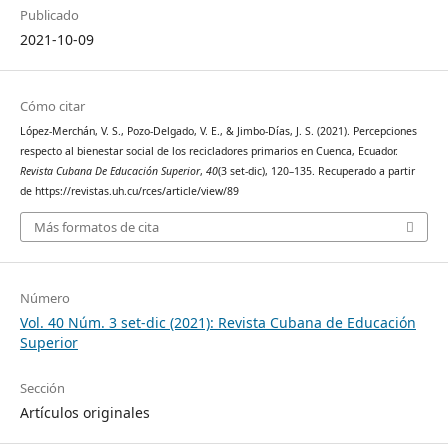
Publicado
2021-10-09
Cómo citar
López-Merchán, V. S., Pozo-Delgado, V. E., & Jimbo-Días, J. S. (2021). Percepciones
respecto al bienestar social de los recicladores primarios en Cuenca, Ecuador.
Revista Cubana De Educación Superior
,
40
(3 set-dic), 120–135. Recuperado a partir
de https://revistas.uh.cu/rces/article/view/89
Más formatos de cita
Número
Vol. 40 Núm. 3 set-dic (2021): Revista Cubana de Educación
Superior
Sección
Artículos originales