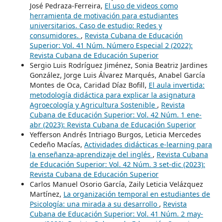
José Pedraza-Ferreira,
El uso de videos como
herramienta de motivación para estudiantes
universitarios. Caso de estudio: Redes y
consumidores.
,
Revista Cubana de Educación
Superior: Vol. 41 Núm. Número Especial 2 (2022):
Revista Cubana de Educación Superior
Sergio Luis Rodríguez Jiménez, Sonia Beatriz Jardines
González, Jorge Luis Álvarez Marqués, Anabel García
Montes de Oca, Caridad Díaz Bofill,
El aula invertida:
metodología didáctica para explicar la asignatura
Agroecología y Agricultura Sostenible
,
Revista
Cubana de Educación Superior: Vol. 42 Núm. 1 ene-
abr (2023): Revista Cubana de Educación Superior
Yefferson Andrés Intriago Burgos, Leticia Mercedes
Cedeño Macías,
Actividades didácticas e-learning para
la enseñanza-aprendizaje del inglés
,
Revista Cubana
de Educación Superior: Vol. 42 Núm. 3 set-dic (2023):
Revista Cubana de Educación Superior
Carlos Manuel Osorio García, Zaily Leticia Velázquez
Martínez,
La organización temporal en estudiantes de
Psicología: una mirada a su desarrollo
,
Revista
Cubana de Educación Superior: Vol. 41 Núm. 2 may-