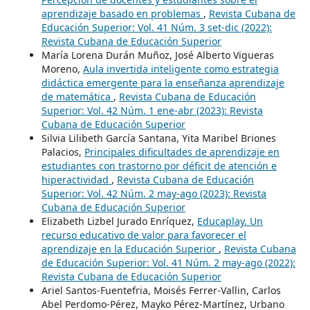
aprendizaje basado en problemas
,
Revista Cubana de
Educación Superior: Vol. 41 Núm. 3 set-dic (2022):
Revista Cubana de Educación Superior
María Lorena Durán Muñoz, José Alberto Vigueras
Moreno,
Aula invertida inteligente como estrategia
didáctica emergente para la enseñanza aprendizaje
de matemática
,
Revista Cubana de Educación
Superior: Vol. 42 Núm. 1 ene-abr (2023): Revista
Cubana de Educación Superior
Silvia Lilibeth García Santana, Yita Maribel Briones
Palacios,
Principales dificultades de aprendizaje en
estudiantes con trastorno por déficit de atención e
hiperactividad
,
Revista Cubana de Educación
Superior: Vol. 42 Núm. 2 may-ago (2023): Revista
Cubana de Educación Superior
Elizabeth Lizbel Jurado Enríquez,
Educaplay. Un
recurso educativo de valor para favorecer el
aprendizaje en la Educación Superior
,
Revista Cubana
de Educación Superior: Vol. 41 Núm. 2 may-ago (2022):
Revista Cubana de Educación Superior
Ariel Santos-Fuentefria, Moisés Ferrer-Vallin, Carlos
Abel Perdomo-Pérez, Mayko Pérez-Martínez, Urbano