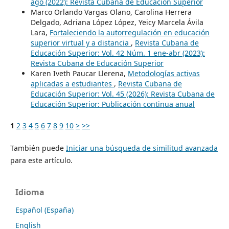
ago (2022): Revista Cubana de Educación Superior
Marco Orlando Vargas Olano, Carolina Herrera
Delgado, Adriana López López, Yeicy Marcela Ávila
Lara,
Fortaleciendo la autorregulación en educación
superior virtual y a distancia
,
Revista Cubana de
Educación Superior: Vol. 42 Núm. 1 ene-abr (2023):
Revista Cubana de Educación Superior
Karen Iveth Paucar Llerena,
Metodologías activas
aplicadas a estudiantes
,
Revista Cubana de
Educación Superior: Vol. 45 (2026): Revista Cubana de
Educación Superior: Publicación continua anual
1
2
3
4
5
6
7
8
9
10
>
>>
También puede
Iniciar una búsqueda de similitud avanzada
para este artículo.
Idioma
Español (España)
English