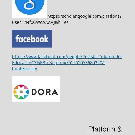
https://scholar.google.com/citations?
user=2Nf0GWoAAAAJ&hl=es
https://www.facebook.com/people/Revista-Cubana-de-
Educaci%C3%B3n-Superior/61552053680250/?
locale=es_LA