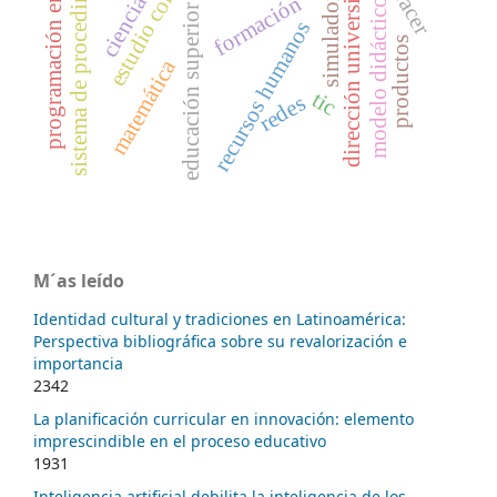
estudio comparativo
programación en scratch
sistema de procedimientos
dirección universitaria
formación
simulador
modelo didáctico
educación superior
recursos humanos
productos
matemática
tic
redes
M´as leído
Identidad cultural y tradiciones en Latinoamérica:
Perspectiva bibliográfica sobre su revalorización e
importancia
2342
La planificación curricular en innovación: elemento
imprescindible en el proceso educativo
1931
Inteligencia artificial debilita la inteligencia de los