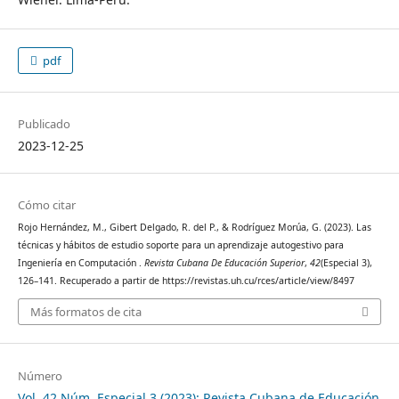
pdf
Publicado
2023-12-25
Cómo citar
Rojo Hernández, M., Gibert Delgado, R. del P., & Rodríguez Morúa, G. (2023). Las
técnicas y hábitos de estudio soporte para un aprendizaje autogestivo para
Ingeniería en Computación .
Revista Cubana De Educación Superior
,
42
(Especial 3),
126–141. Recuperado a partir de https://revistas.uh.cu/rces/article/view/8497
Más formatos de cita
Número
Vol. 42 Núm. Especial 3 (2023): Revista Cubana de Educación