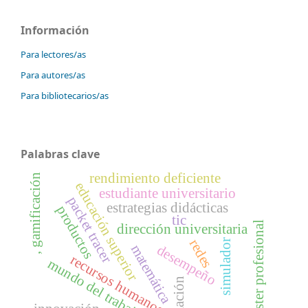
Información
Para lectores/as
Para autores/as
Para bibliotecarios/as
Palabras clave
rendimiento deficiente
, gamificación
educación superior
estudiante universitario
packet tracer
estrategias didácticas
productos
tic
máster profesional
dirección universitaria
redes
simulador
matemática
desempeño
recursos humanos
mundo del trabajo
formación