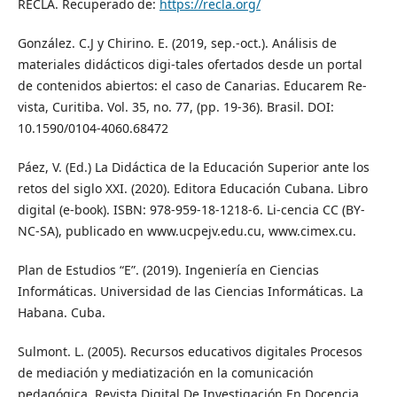
RECLA. Recuperado de:
https://recla.org/
González. C.J y Chirino. E. (2019, sep.-oct.). Análisis de
materiales didácticos digi-tales ofertados desde un portal
de contenidos abiertos: el caso de Canarias. Educarem Re-
vista, Curitiba. Vol. 35, no. 77, (pp. 19-36). Brasil. DOI:
10.1590/0104-4060.68472
Páez, V. (Ed.) La Didáctica de la Educación Superior ante los
retos del siglo XXI. (2020). Editora Educación Cubana. Libro
digital (e-book). ISBN: 978-959-18-1218-6. Li-cencia CC (BY-
NC-SA), publicado en www.ucpejv.edu.cu, www.cimex.cu.
Plan de Estudios “E”. (2019). Ingeniería en Ciencias
Informáticas. Universidad de las Ciencias Informáticas. La
Habana. Cuba.
Sulmont. L. (2005). Recursos educativos digitales Procesos
de mediación y mediatización en la comunicación
pedagógica. Revista Digital De Investigación En Docencia