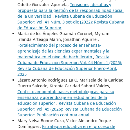
Odette González-Aportela,
Tensiones, desafíos y
propuesta para la gestión de la responsabilidad social
de la universidad
,
Revista Cubana de Educación
Superior: Vol. 41 Núm. 3 set-dic (2022): Revista Cubana
de Educación Superior
María de los Ángeles Guamán Coronel, Myriam
Irlanda Arteaga Marín, Jonathan Aguirre ,
Fortalecimiento del proceso de enseñanza-
aprendizaje de las ciencias experimentales y la
matemática en el nivel de bachillerato
,
Revista
Cubana de Educación Superior: Vol. 44 Núm. 1 (2025):
Revista Cubana de Educación Superior Enero-Abril,
2025
Lázaro Antonio Rodríguez La O, Marisela de la Caridad
Guerra Salcedo, Kirenia Caridad Saborit Valdes,
Conflicto ambiental: bases metodológicas para su
enseñanza y aprendizaje en estudiantes de la
educación superior
,
Revista Cubana de Educación
Superior: Vol. 45 (2026): Revista Cubana de Educación
Superior: Publicación continua anual
Mary Nelsa Bonne Cuza, Victor Alejandro Roque
Domínguez,
Estrategia educativa en el proceso de