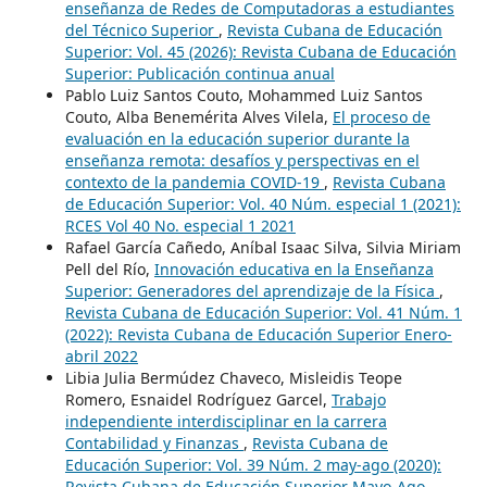
enseñanza de Redes de Computadoras a estudiantes
del Técnico Superior
,
Revista Cubana de Educación
Superior: Vol. 45 (2026): Revista Cubana de Educación
Superior: Publicación continua anual
Pablo Luiz Santos Couto, Mohammed Luiz Santos
Couto, Alba Benemérita Alves Vilela,
El proceso de
evaluación en la educación superior durante la
enseñanza remota: desafíos y perspectivas en el
contexto de la pandemia COVID-19
,
Revista Cubana
de Educación Superior: Vol. 40 Núm. especial 1 (2021):
RCES Vol 40 No. especial 1 2021
Rafael García Cañedo, Aníbal Isaac Silva, Silvia Miriam
Pell del Río,
Innovación educativa en la Enseñanza
Superior: Generadores del aprendizaje de la Física
,
Revista Cubana de Educación Superior: Vol. 41 Núm. 1
(2022): Revista Cubana de Educación Superior Enero-
abril 2022
Libia Julia Bermúdez Chaveco, Misleidis Teope
Romero, Esnaidel Rodríguez Garcel,
Trabajo
independiente interdisciplinar en la carrera
Contabilidad y Finanzas
,
Revista Cubana de
Educación Superior: Vol. 39 Núm. 2 may-ago (2020):
Revista Cubana de Educación Superior Mayo-Ago