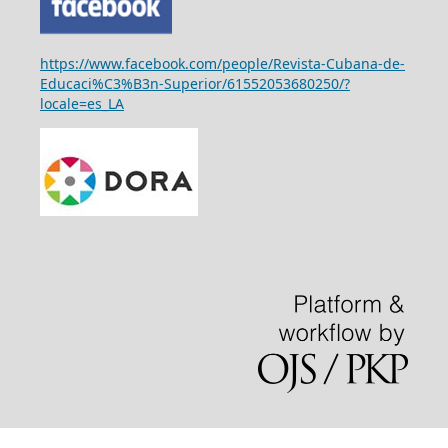
https://www.facebook.com/people/Revista-Cubana-de-
Educaci%C3%B3n-Superior/61552053680250/?
locale=es_LA