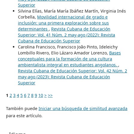
Superior
Silvina Elías, María María Ibáñez Martín, Virginia Inés
Corbella,
Movilidad internacional de grado e
inclusión: una primera exploración sobre sus
determinantes
,
Revista Cubana de Educación
Superior: Vol. 41 Núm. 2 may-ago (2022): Revista
Cubana de Educación Superior
Carolina Francisco, Francisco João Pinto, Ideleichy
Lombillo Rivero, Elio Lázaro Amador Lorenzo,
Bases
conceptuales para la formación de una cultura
ambientalista integral en estudiantes angolanos.
,
Revista Cubana de Educación Superior: Vol. 42 Núm. 2
may-ago (2023): Revista Cubana de Educación
Superior
1
2
3
4
5
6
7
8
9
10
>
>>
También puede
Iniciar una búsqueda de similitud avanzada
para este artículo.