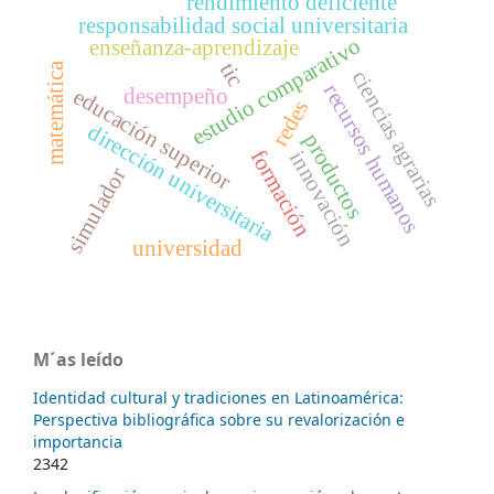
rendimiento deficiente
responsabilidad social universitaria
estudio comparativo
enseñanza-aprendizaje
tic
matemática
ciencias agrarias
recursos humanos
educación superior
desempeño
redes
dirección universitaria
productos
formación
innovación
simulador
universidad
M´as leído
Identidad cultural y tradiciones en Latinoamérica:
Perspectiva bibliográfica sobre su revalorización e
importancia
2342