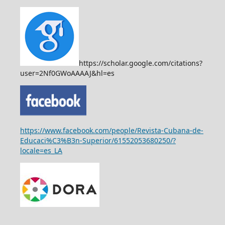
https://scholar.google.com/citations?
user=2Nf0GWoAAAAJ&hl=es
https://www.facebook.com/people/Revista-Cubana-de-
Educaci%C3%B3n-Superior/61552053680250/?
locale=es_LA