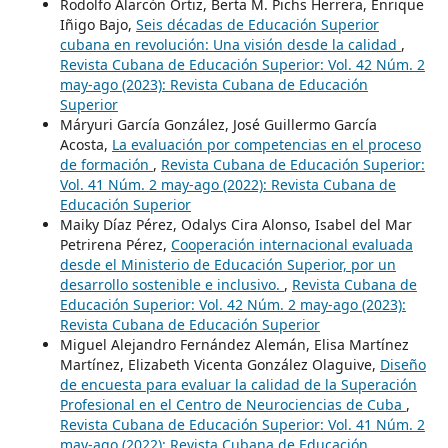
Rodolfo Alarcón Ortiz, Berta M. Pichs Herrera, Enrique
Iñigo Bajo,
Seis décadas de Educación Superior
cubana en revolución: Una visión desde la calidad
,
Revista Cubana de Educación Superior: Vol. 42 Núm. 2
may-ago (2023): Revista Cubana de Educación
Superior
Máryuri García González, José Guillermo García
Acosta,
La evaluación por competencias en el proceso
de formación
,
Revista Cubana de Educación Superior:
Vol. 41 Núm. 2 may-ago (2022): Revista Cubana de
Educación Superior
Maiky Díaz Pérez, Odalys Cira Alonso, Isabel del Mar
Petrirena Pérez,
Cooperación internacional evaluada
desde el Ministerio de Educación Superior, por un
desarrollo sostenible e inclusivo.
,
Revista Cubana de
Educación Superior: Vol. 42 Núm. 2 may-ago (2023):
Revista Cubana de Educación Superior
Miguel Alejandro Fernández Alemán, Elisa Martínez
Martínez, Elizabeth Vicenta González Olaguive,
Diseño
de encuesta para evaluar la calidad de la Superación
Profesional en el Centro de Neurociencias de Cuba
,
Revista Cubana de Educación Superior: Vol. 41 Núm. 2
may-ago (2022): Revista Cubana de Educación