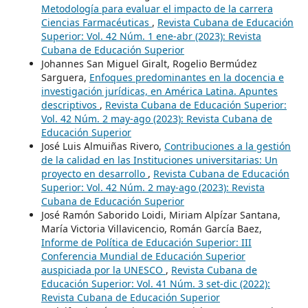
Metodología para evaluar el impacto de la carrera
Ciencias Farmacéuticas
,
Revista Cubana de Educación
Superior: Vol. 42 Núm. 1 ene-abr (2023): Revista
Cubana de Educación Superior
Johannes San Miguel Giralt, Rogelio Bermúdez
Sarguera,
Enfoques predominantes en la docencia e
investigación jurídicas, en América Latina. Apuntes
descriptivos
,
Revista Cubana de Educación Superior:
Vol. 42 Núm. 2 may-ago (2023): Revista Cubana de
Educación Superior
José Luis Almuiñas Rivero,
Contribuciones a la gestión
de la calidad en las Instituciones universitarias: Un
proyecto en desarrollo
,
Revista Cubana de Educación
Superior: Vol. 42 Núm. 2 may-ago (2023): Revista
Cubana de Educación Superior
José Ramón Saborido Loidi, Miriam Alpízar Santana,
María Victoria Villavicencio, Román García Baez,
Informe de Política de Educación Superior: III
Conferencia Mundial de Educación Superior
auspiciada por la UNESCO
,
Revista Cubana de
Educación Superior: Vol. 41 Núm. 3 set-dic (2022):
Revista Cubana de Educación Superior