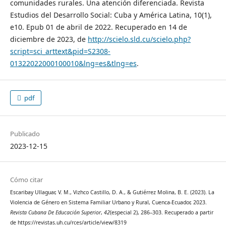
comunidades rurales. Una atención diferenciada. Revista
Estudios del Desarrollo Social: Cuba y América Latina, 10(1),
e10. Epub 01 de abril de 2022. Recuperado en 14 de
diciembre de 2023, de
http://scielo.sld.cu/scielo.php?
script=sci_arttext&pid=S2308-
01322022000100010&lng=es&tlng=es
.
pdf
Publicado
2023-12-15
Cómo citar
Escaribay Ullaguar, V. M., Vizhco Castillo, D. A., & Gutiérrez Molina, B. E. (2023). La
Violencia de Género en Sistema Familiar Urbano y Rural, Cuenca-Ecuador, 2023.
Revista Cubana De Educación Superior
,
42
(especial 2), 286–303. Recuperado a partir
de https://revistas.uh.cu/rces/article/view/8319