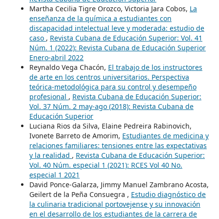
Martha Cecilia Tigre Orozco, Victoria Jara Cobos,
La
enseñanza de la química a estudiantes con
discapacidad intelectual leve y moderada: estudio de
caso
,
Revista Cubana de Educación Superior: Vol. 41
Núm. 1 (2022): Revista Cubana de Educación Superior
Enero-abril 2022
Reynaldo Vega Chacón,
El trabajo de los instructores
de arte en los centros universitarios. Perspectiva
teórica-metodológica para su control y desempeño
profesional
,
Revista Cubana de Educación Superior:
Vol. 37 Núm. 2 may-ago (2018): Revista Cubana de
Educación Superior
Luciana Rios da Silva, Elaine Pedreira Rabinovich,
Ivonete Barreto de Amorim,
Estudiantes de medicina y
relaciones familiares: tensiones entre las expectativas
y la realidad
,
Revista Cubana de Educación Superior:
Vol. 40 Núm. especial 1 (2021): RCES Vol 40 No.
especial 1 2021
David Ponce-Galarza, Jimmy Manuel Zambrano Acosta,
Geilert de la Peña Consuegra ,
Estudio diagnóstico de
la culinaria tradicional portovejense y su innovación
en el desarrollo de los estudiantes de la carrera de