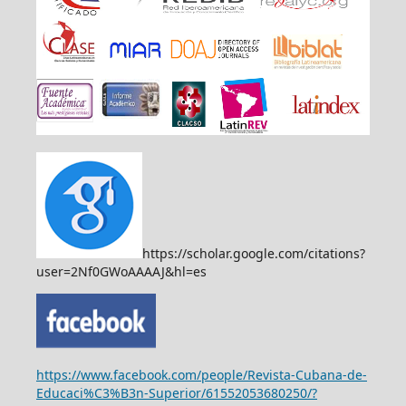
https://scholar.google.com/citations?
user=2Nf0GWoAAAAJ&hl=es
https://www.facebook.com/people/Revista-Cubana-de-
Educaci%C3%B3n-Superior/61552053680250/?