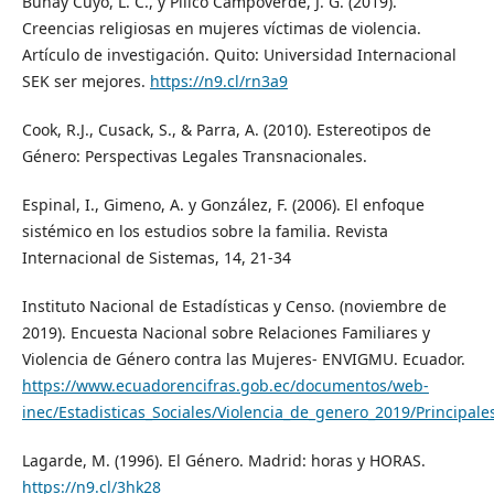
Buñay Cuyo, L. C., y Pillco Campoverde, J. G. (2019).
Creencias religiosas en mujeres víctimas de violencia.
Artículo de investigación. Quito: Universidad Internacional
SEK ser mejores.
https://n9.cl/rn3a9
Cook, R.J., Cusack, S., & Parra, A. (2010). Estereotipos de
Género: Perspectivas Legales Transnacionales.
Espinal, I., Gimeno, A. y González, F. (2006). El enfoque
sistémico en los estudios sobre la familia. Revista
Internacional de Sistemas, 14, 21-34
Instituto Nacional de Estadísticas y Censo. (noviembre de
2019). Encuesta Nacional sobre Relaciones Familiares y
Violencia de Género contra las Mujeres- ENVIGMU. Ecuador.
https://www.ecuadorencifras.gob.ec/documentos/web-
inec/Estadisticas_Sociales/Violencia_de_genero_2019/Princi
Lagarde, M. (1996). El Género. Madrid: horas y HORAS.
https://n9.cl/3hk28