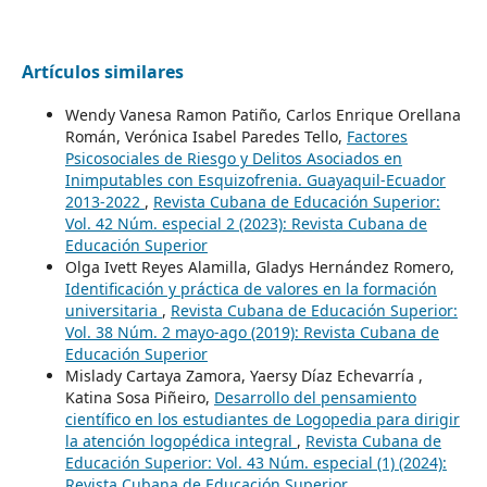
Artículos similares
Wendy Vanesa Ramon Patiño, Carlos Enrique Orellana
Román, Verónica Isabel Paredes Tello,
Factores
Psicosociales de Riesgo y Delitos Asociados en
Inimputables con Esquizofrenia. Guayaquil-Ecuador
2013-2022
,
Revista Cubana de Educación Superior:
Vol. 42 Núm. especial 2 (2023): Revista Cubana de
Educación Superior
Olga Ivett Reyes Alamilla, Gladys Hernández Romero,
Identificación y práctica de valores en la formación
universitaria
,
Revista Cubana de Educación Superior:
Vol. 38 Núm. 2 mayo-ago (2019): Revista Cubana de
Educación Superior
Mislady Cartaya Zamora, Yaersy Díaz Echevarría ,
Katina Sosa Piñeiro,
Desarrollo del pensamiento
científico en los estudiantes de Logopedia para dirigir
la atención logopédica integral
,
Revista Cubana de
Educación Superior: Vol. 43 Núm. especial (1) (2024):
Revista Cubana de Educación Superior