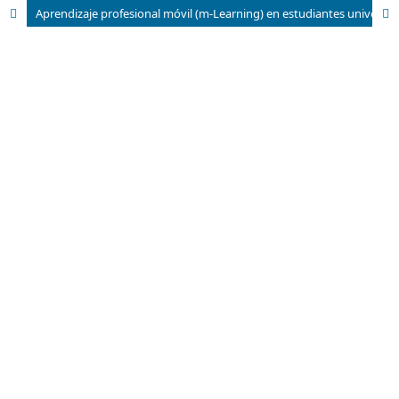
Aprendizaje profesional móvil (m-Learning) en estudiantes universitarios basado en proyectos