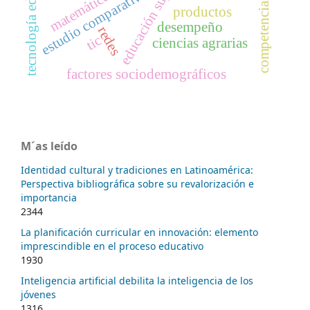
tecnología educativa
educación superior
estudio comparativo
matemática
competencias
productos
desempeño
redes
tic
ciencias agrarias
factores sociodemográficos
M´as leído
Identidad cultural y tradiciones en Latinoamérica:
Perspectiva bibliográfica sobre su revalorización e
importancia
2344
La planificación curricular en innovación: elemento
imprescindible en el proceso educativo
1930
Inteligencia artificial debilita la inteligencia de los
jóvenes
1316