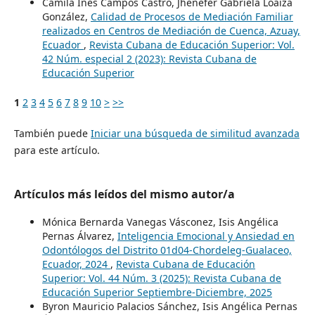
Camila Inés Campos Castro, Jhenefer Gabriela Loaiza
González,
Calidad de Procesos de Mediación Familiar
realizados en Centros de Mediación de Cuenca, Azuay,
Ecuador
,
Revista Cubana de Educación Superior: Vol.
42 Núm. especial 2 (2023): Revista Cubana de
Educación Superior
1
2
3
4
5
6
7
8
9
10
>
>>
También puede
Iniciar una búsqueda de similitud avanzada
para este artículo.
Artículos más leídos del mismo autor/a
Mónica Bernarda Vanegas Vásconez, Isis Angélica
Pernas Álvarez,
Inteligencia Emocional y Ansiedad en
Odontólogos del Distrito 01d04-Chordeleg-Gualaceo,
Ecuador, 2024
,
Revista Cubana de Educación
Superior: Vol. 44 Núm. 3 (2025): Revista Cubana de
Educación Superior Septiembre-Diciembre, 2025
Byron Mauricio Palacios Sánchez, Isis Angélica Pernas