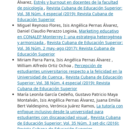
Álvarez,
Estrés y burnout en docentes de la facultad
de psicología
,
Revista Cubana de Educación Superior:
Vol. 38 Núm. 4 especial (2019): Revista Cubana de
Educación Superior
Miguel Reynoso Flores, Isis Angélica Pernas Álvarez,
Daniel Claudio Perazzo Logioia,
Marketing educativo
en CONALEP Monterrey I: una estrategia heterogénea
y armonizada
,
Revista Cubana de Educación Superior:
Vol. 36 Núm. 2 may.-ago (2017): Revista Cubana de
Educación Superior
Miriam Parra Parra, Isis Angélica Pernas Álvarez ,
William Alfredo Ortiz Ochoa ,
Percepción de
estudiantes universitarios respecto a la felicidad en la
Universidad de Cuenca
,
Revista Cubana de Educación
Superior: Vol. 38 Núm. 4 especial (2019): Revista
Cubana de Educación Superior
María Leonila García Cedeño, Gustavo Patricio Maya
Montalván, Isis Angélica Pernas Álvarez, Juana Emilia
Bert Valdespino, Verónica Juárez Ramos,
La tutoría con
enfoque inclusivo desde la universidad para
estudiantes con discapacidad visual
,
Revista Cubana
de Educación Superior: Vol. 35 Núm. 3 set-dic (2016):
Revista Cubana de Educación Superior