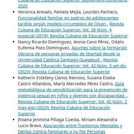
2025
Veronica Arevalo, Pamela Mejía, Lourdes Pacheco,
Funcionalidad familiar en padres de adolescentes
tardíos según modelo circumplejo de Olson
,
Revista
Cubana de Educación Superior: Vol. 38 Núm. 4
especial (2019): Revista Cubana de Educación Superior
Nancy Ricardo Domínguez, Annia Cano Pérez, Odalis
Eufemia Pozo Domínguez,
Apuntes sobre la formación
literaria de personas privadas de libertad desde la
Universidad Católica Santiago Guayaquil
,
Revista
Cubana de Educación Superior: Vol. 42 Núm. 3 set-dic
(2023): Revista Cubana de Educación Superior
Katherin Estefany Llanos Reinoso, Susana Elodia
Castro Villalobos, María Mercedes Pérez Castro,
Guía
metodológica de sensibilización para la prevención de
violencia sexual en niños y jóvenes con discapacidad.
,
Revista Cubana de Educación Superior: Vol. 42 Núm. 2
may-ago (2023): Revista Cubana de Educación
Superior
Jhoana Jenmina Pillaga Cuesta, Miriam Alexandra
Lucio Bravo,
Asociación entre Trastornos Mentales y
Delitos Contra Familiares o no Por Personas