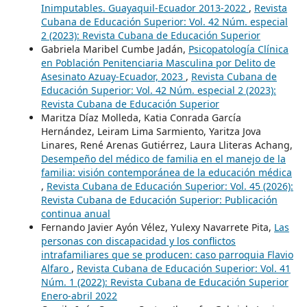
Inimputables. Guayaquil-Ecuador 2013-2022
,
Revista
Cubana de Educación Superior: Vol. 42 Núm. especial
2 (2023): Revista Cubana de Educación Superior
Gabriela Maribel Cumbe Jadán,
Psicopatología Clínica
en Población Penitenciaria Masculina por Delito de
Asesinato Azuay-Ecuador, 2023
,
Revista Cubana de
Educación Superior: Vol. 42 Núm. especial 2 (2023):
Revista Cubana de Educación Superior
Maritza Díaz Molleda, Katia Conrada García
Hernández, Leiram Lima Sarmiento, Yaritza Jova
Linares, René Arenas Gutiérrez, Laura Lliteras Achang,
Desempeño del médico de familia en el manejo de la
familia: visión contemporánea de la educación médica
,
Revista Cubana de Educación Superior: Vol. 45 (2026):
Revista Cubana de Educación Superior: Publicación
continua anual
Fernando Javier Ayón Vélez, Yulexy Navarrete Pita,
Las
personas con discapacidad y los conflictos
intrafamiliares que se producen: caso parroquia Flavio
Alfaro
,
Revista Cubana de Educación Superior: Vol. 41
Núm. 1 (2022): Revista Cubana de Educación Superior
Enero-abril 2022