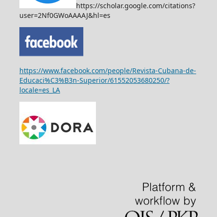
https://scholar.google.com/citations?
user=2Nf0GWoAAAAJ&hl=es
https://www.facebook.com/people/Revista-Cubana-de-
Educaci%C3%B3n-Superior/61552053680250/?
locale=es_LA