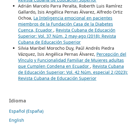
Adrián Marcelo Parra Peralta, Roberth Luis Ramírez
Gallardo, Isis Angélica Pernas Álvarez, Alfredo Ortiz
Ochoa,
La Inteligencia emocional en pacientes
miembros de la Fundación Casa de la Diabetes
Cuenca, Ecuador
,
Revista Cubana de Educación
Superior: Vol. 37 Núm. 2 may-ago (2018): Revista
Cubana de Educación Superior
Silvia Maribel Morocho Duy, Paúl Andrés Piedra
Vázquez, Isis Angélica Pernas Álvarez,
Percepción del
Vínculo y Funcionalidad Familiar de Mujeres adultas
que Cumplen Condena en Ecuador
,
Revista Cubana
de Educación Superior: Vol. 42 Núm. especial 2 (2023):
Revista Cubana de Educación Superior
Idioma
Español (España)
English