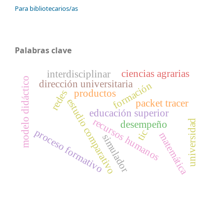
Para bibliotecarios/as
Palabras clave
ciencias agrarias
interdisciplinar
modelo didáctico
dirección universitaria
formación
productos
redes
estudio comparativo
packet tracer
educación superior
recursos humanos
universidad
desempeño
proceso formativo
tic
matemática
simulador