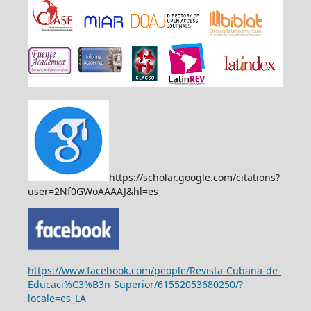
https://scholar.google.com/citations?
user=2Nf0GWoAAAAJ&hl=es
https://www.facebook.com/people/Revista-Cubana-de-
Educaci%C3%B3n-Superior/61552053680250/?
locale=es_LA