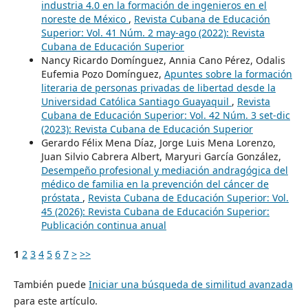
industria 4.0 en la formación de ingenieros en el
noreste de México
,
Revista Cubana de Educación
Superior: Vol. 41 Núm. 2 may-ago (2022): Revista
Cubana de Educación Superior
Nancy Ricardo Domínguez, Annia Cano Pérez, Odalis
Eufemia Pozo Domínguez,
Apuntes sobre la formación
literaria de personas privadas de libertad desde la
Universidad Católica Santiago Guayaquil
,
Revista
Cubana de Educación Superior: Vol. 42 Núm. 3 set-dic
(2023): Revista Cubana de Educación Superior
Gerardo Félix Mena Díaz, Jorge Luis Mena Lorenzo,
Juan Silvio Cabrera Albert, Maryuri García González,
Desempeño profesional y mediación andragógica del
médico de familia en la prevención del cáncer de
próstata
,
Revista Cubana de Educación Superior: Vol.
45 (2026): Revista Cubana de Educación Superior:
Publicación continua anual
1
2
3
4
5
6
7
>
>>
También puede
Iniciar una búsqueda de similitud avanzada
para este artículo.