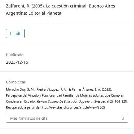
Zaffaroni, R. (2005). La cuestión criminal. Buenos Aires-
Argentina: Editorial Planeta.
pdf
Publicado
2023-12-15
Cómo citar
Morocho Duy, S. M., Piedra Vázquez, P. A., & Pernas Álvarez, I. A. (2023).
Percepción del Vínculo y Funcionalidad Familiar de Mujeres adultas que Cumplen
Condena en Ecuador.
Revista Cubana De Educación Superior
,
42
(especial 2), 104–120.
Recuperado a partir de https://revistas.uh.cu/rces/article/view/8305
Más formatos de cita