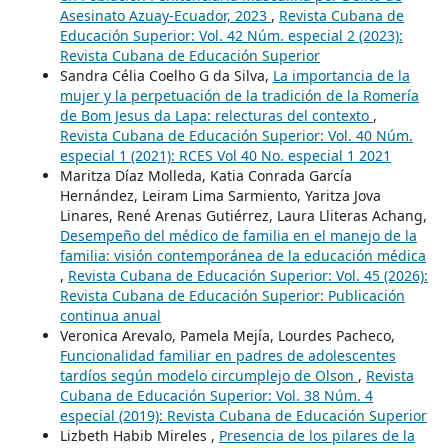
Asesinato Azuay-Ecuador, 2023
,
Revista Cubana de
Educación Superior: Vol. 42 Núm. especial 2 (2023):
Revista Cubana de Educación Superior
Sandra Célia Coelho G da Silva,
La importancia de la
mujer y la perpetuación de la tradición de la Romería
de Bom Jesus da Lapa: relecturas del contexto
,
Revista Cubana de Educación Superior: Vol. 40 Núm.
especial 1 (2021): RCES Vol 40 No. especial 1 2021
Maritza Díaz Molleda, Katia Conrada García
Hernández, Leiram Lima Sarmiento, Yaritza Jova
Linares, René Arenas Gutiérrez, Laura Lliteras Achang,
Desempeño del médico de familia en el manejo de la
familia: visión contemporánea de la educación médica
,
Revista Cubana de Educación Superior: Vol. 45 (2026):
Revista Cubana de Educación Superior: Publicación
continua anual
Veronica Arevalo, Pamela Mejía, Lourdes Pacheco,
Funcionalidad familiar en padres de adolescentes
tardíos según modelo circumplejo de Olson
,
Revista
Cubana de Educación Superior: Vol. 38 Núm. 4
especial (2019): Revista Cubana de Educación Superior
Lizbeth Habib Mireles ,
Presencia de los pilares de la