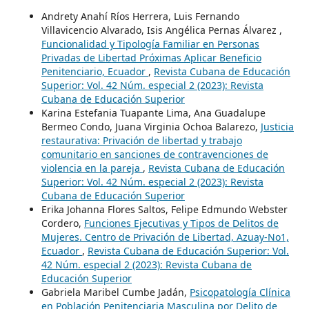
Andrety Anahí Ríos Herrera, Luis Fernando
Villavicencio Alvarado, Isis Angélica Pernas Álvarez ,
Funcionalidad y Tipología Familiar en Personas
Privadas de Libertad Próximas Aplicar Beneficio
Penitenciario, Ecuador
,
Revista Cubana de Educación
Superior: Vol. 42 Núm. especial 2 (2023): Revista
Cubana de Educación Superior
Karina Estefania Tuapante Lima, Ana Guadalupe
Bermeo Condo, Juana Virginia Ochoa Balarezo,
Justicia
restaurativa: Privación de libertad y trabajo
comunitario en sanciones de contravenciones de
violencia en la pareja
,
Revista Cubana de Educación
Superior: Vol. 42 Núm. especial 2 (2023): Revista
Cubana de Educación Superior
Erika Johanna Flores Saltos, Felipe Edmundo Webster
Cordero,
Funciones Ejecutivas y Tipos de Delitos de
Mujeres. Centro de Privación de Libertad, Azuay-No1,
Ecuador
,
Revista Cubana de Educación Superior: Vol.
42 Núm. especial 2 (2023): Revista Cubana de
Educación Superior
Gabriela Maribel Cumbe Jadán,
Psicopatología Clínica
en Población Penitenciaria Masculina por Delito de