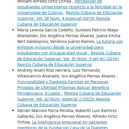
William Alfredo Ortiz Ochoa ,
Percepción de
estudiantes universitarios respecto a la felicidad en la
Universidad de Cuenca
,
Revista Cubana de Educación
Superior: Vol. 38 Núm. 4 especial (2019): Revista
Cubana de Educación Superior
María Leonila García Cedeño, Gustavo Patricio Maya
Montalván, Isis Angélica Pernas Álvarez, Juana Emilia
Bert Valdespino, Verónica Juárez Ramos,
La tutoría con
enfoque inclusivo desde la universidad para
estudiantes con discapacidad visual
,
Revista Cubana
de Educación Superior: Vol. 35 Núm. 3 set-dic (2016):
Revista Cubana de Educación Superior
Andrety Anahí Ríos Herrera, Luis Fernando
Villavicencio Alvarado, Isis Angélica Pernas Álvarez ,
Funcionalidad y Tipología Familiar en Personas
Privadas de Libertad Próximas Aplicar Beneficio
Penitenciario, Ecuador
,
Revista Cubana de Educación
Superior: Vol. 42 Núm. especial 2 (2023): Revista
Cubana de Educación Superior
Adrián Marcelo Parra Peralta, Roberth Luis Ramírez
Gallardo, Isis Angélica Pernas Álvarez, Alfredo Ortiz
Ochoa,
La Inteligencia emocional en pacientes
miembros de la Fundación Casa de la Diabetes