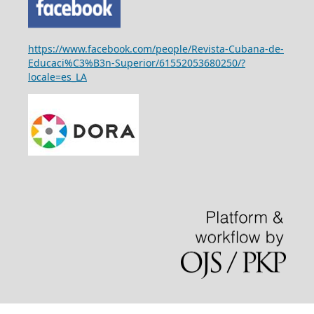
https://www.facebook.com/people/Revista-Cubana-de-
Educaci%C3%B3n-Superior/61552053680250/?
locale=es_LA