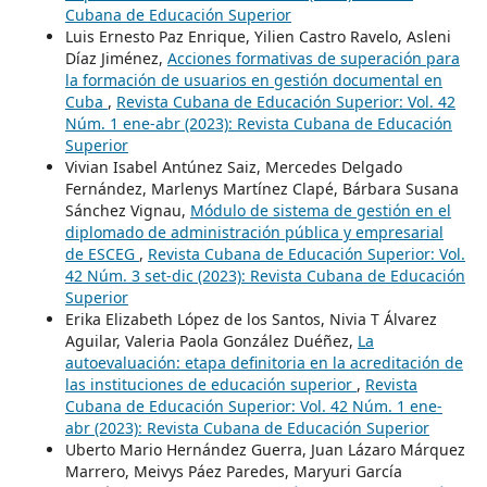
Cubana de Educación Superior
Luis Ernesto Paz Enrique, Yilien Castro Ravelo, Asleni
Díaz Jiménez,
Acciones formativas de superación para
la formación de usuarios en gestión documental en
Cuba
,
Revista Cubana de Educación Superior: Vol. 42
Núm. 1 ene-abr (2023): Revista Cubana de Educación
Superior
Vivian Isabel Antúnez Saiz, Mercedes Delgado
Fernández, Marlenys Martínez Clapé, Bárbara Susana
Sánchez Vignau,
Módulo de sistema de gestión en el
diplomado de administración pública y empresarial
de ESCEG
,
Revista Cubana de Educación Superior: Vol.
42 Núm. 3 set-dic (2023): Revista Cubana de Educación
Superior
Erika Elizabeth López de los Santos, Nivia T Álvarez
Aguilar, Valeria Paola González Duéñez,
La
autoevaluación: etapa definitoria en la acreditación de
las instituciones de educación superior
,
Revista
Cubana de Educación Superior: Vol. 42 Núm. 1 ene-
abr (2023): Revista Cubana de Educación Superior
Uberto Mario Hernández Guerra, Juan Lázaro Márquez
Marrero, Meivys Páez Paredes, Maryuri García