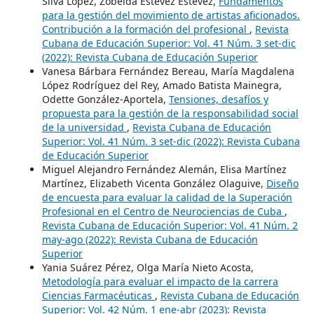
Silva López, Zobeida Estévez Estévez,
Fundamentos
para la gestión del movimiento de artistas aficionados.
Contribución a la formación del profesional
,
Revista
Cubana de Educación Superior: Vol. 41 Núm. 3 set-dic
(2022): Revista Cubana de Educación Superior
Vanesa Bárbara Fernández Bereau, María Magdalena
López Rodríguez del Rey, Amado Batista Mainegra,
Odette González-Aportela,
Tensiones, desafíos y
propuesta para la gestión de la responsabilidad social
de la universidad
,
Revista Cubana de Educación
Superior: Vol. 41 Núm. 3 set-dic (2022): Revista Cubana
de Educación Superior
Miguel Alejandro Fernández Alemán, Elisa Martínez
Martínez, Elizabeth Vicenta González Olaguive,
Diseño
de encuesta para evaluar la calidad de la Superación
Profesional en el Centro de Neurociencias de Cuba
,
Revista Cubana de Educación Superior: Vol. 41 Núm. 2
may-ago (2022): Revista Cubana de Educación
Superior
Yania Suárez Pérez, Olga María Nieto Acosta,
Metodología para evaluar el impacto de la carrera
Ciencias Farmacéuticas
,
Revista Cubana de Educación
Superior: Vol. 42 Núm. 1 ene-abr (2023): Revista