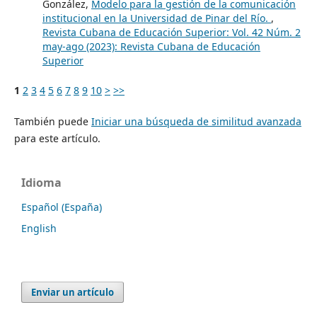
González,
Modelo para la gestión de la comunicación
institucional en la Universidad de Pinar del Río.
,
Revista Cubana de Educación Superior: Vol. 42 Núm. 2
may-ago (2023): Revista Cubana de Educación
Superior
1
2
3
4
5
6
7
8
9
10
>
>>
También puede
Iniciar una búsqueda de similitud avanzada
para este artículo.
Idioma
Español (España)
English
Enviar un artículo