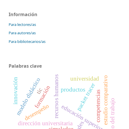
Información
Para lectores/as
Para autores/as
Para bibliotecarios/as
Palabras clave
recursos humanos
estudio comparativo
universidad
modelo didáctico
innovación
packet tracer
formación
productos
tic
competencias
mundo del trabajo
desempeño
educación superior
redes
dirección universitaria