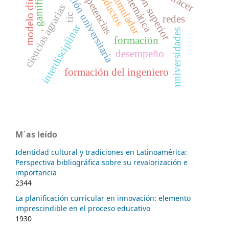
educación superior
, gamificación
modelo didáctico
dirección universitaria
competencias
productos
matemática
simulador
ciencias agrarias
tic
redes
interdisciplinar
universidades
formación
desempeño
formación del ingeniero
M´as leído
Identidad cultural y tradiciones en Latinoamérica:
Perspectiva bibliográfica sobre su revalorización e
importancia
2344
La planificación curricular en innovación: elemento
imprescindible en el proceso educativo
1930