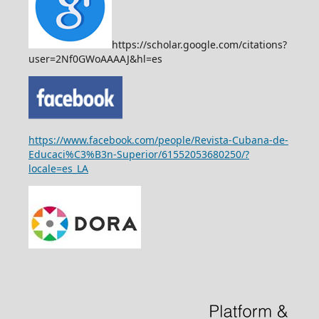
https://scholar.google.com/citations?
user=2Nf0GWoAAAAJ&hl=es
https://www.facebook.com/people/Revista-Cubana-de-
Educaci%C3%B3n-Superior/61552053680250/?
locale=es_LA