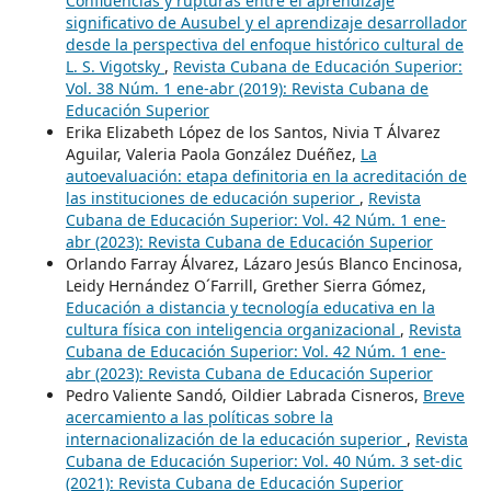
Confluencias y rupturas entre el aprendizaje
significativo de Ausubel y el aprendizaje desarrollador
desde la perspectiva del enfoque histórico cultural de
L. S. Vigotsky
,
Revista Cubana de Educación Superior:
Vol. 38 Núm. 1 ene-abr (2019): Revista Cubana de
Educación Superior
Erika Elizabeth López de los Santos, Nivia T Álvarez
Aguilar, Valeria Paola González Duéñez,
La
autoevaluación: etapa definitoria en la acreditación de
las instituciones de educación superior
,
Revista
Cubana de Educación Superior: Vol. 42 Núm. 1 ene-
abr (2023): Revista Cubana de Educación Superior
Orlando Farray Álvarez, Lázaro Jesús Blanco Encinosa,
Leidy Hernández O´Farrill, Grether Sierra Gómez,
Educación a distancia y tecnología educativa en la
cultura física con inteligencia organizacional
,
Revista
Cubana de Educación Superior: Vol. 42 Núm. 1 ene-
abr (2023): Revista Cubana de Educación Superior
Pedro Valiente Sandó, Oildier Labrada Cisneros,
Breve
acercamiento a las políticas sobre la
internacionalización de la educación superior
,
Revista
Cubana de Educación Superior: Vol. 40 Núm. 3 set-dic
(2021): Revista Cubana de Educación Superior