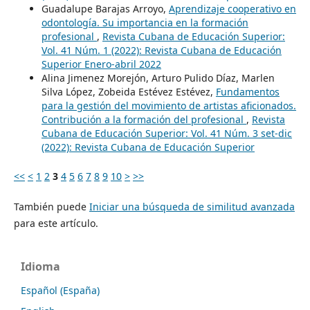
Guadalupe Barajas Arroyo,
Aprendizaje cooperativo en
odontología. Su importancia en la formación
profesional
,
Revista Cubana de Educación Superior:
Vol. 41 Núm. 1 (2022): Revista Cubana de Educación
Superior Enero-abril 2022
Alina Jimenez Morejón, Arturo Pulido Díaz, Marlen
Silva López, Zobeida Estévez Estévez,
Fundamentos
para la gestión del movimiento de artistas aficionados.
Contribución a la formación del profesional
,
Revista
Cubana de Educación Superior: Vol. 41 Núm. 3 set-dic
(2022): Revista Cubana de Educación Superior
<<
<
1
2
3
4
5
6
7
8
9
10
>
>>
También puede
Iniciar una búsqueda de similitud avanzada
para este artículo.
Idioma
Español (España)