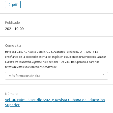
pdf
Publicado
2021-10-09
Cómo citar
Hinojosa Cala, A., Acosta Coutín, G., & Azahares Fernández, O. T. (2021). La
enseñanza de la expresión escrita del inglés en estudiantes universitarios.
Revista
Cubana De Educación Superior
,
40
(3 set-dic), 199–213. Recuperado a partir de
https://revistas.uh.cu/rces/article/view/80
Más formatos de cita
Número
Vol. 40 Núm. 3 set-dic (2021): Revista Cubana de Educación
Superior