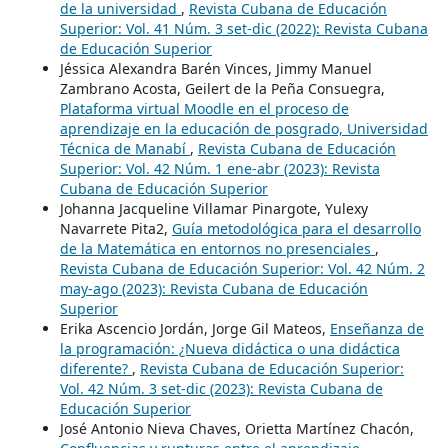
de la universidad
,
Revista Cubana de Educación
Superior: Vol. 41 Núm. 3 set-dic (2022): Revista Cubana
de Educación Superior
Jéssica Alexandra Barén Vinces, Jimmy Manuel
Zambrano Acosta, Geilert de la Peña Consuegra,
Plataforma virtual Moodle en el proceso de
aprendizaje en la educación de posgrado, Universidad
Técnica de Manabí
,
Revista Cubana de Educación
Superior: Vol. 42 Núm. 1 ene-abr (2023): Revista
Cubana de Educación Superior
Johanna Jacqueline Villamar Pinargote, Yulexy
Navarrete Pita2,
Guía metodológica para el desarrollo
de la Matemática en entornos no presenciales
,
Revista Cubana de Educación Superior: Vol. 42 Núm. 2
may-ago (2023): Revista Cubana de Educación
Superior
Erika Ascencio Jordán, Jorge Gil Mateos,
Enseñanza de
la programación: ¿Nueva didáctica o una didáctica
diferente?
,
Revista Cubana de Educación Superior:
Vol. 42 Núm. 3 set-dic (2023): Revista Cubana de
Educación Superior
José Antonio Nieva Chaves, Orietta Martínez Chacón,