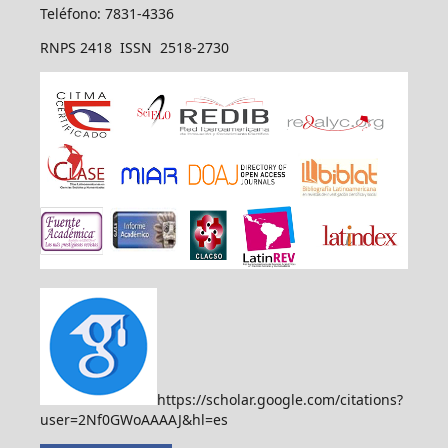
Teléfono: 7831-4336
RNPS 2418 ISSN 2518-2730
https://scholar.google.com/citations?
user=2Nf0GWoAAAAJ&hl=es