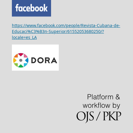
https://www.facebook.com/people/Revista-Cubana-de-
Educaci%C3%B3n-Superior/61552053680250/?
locale=es_LA