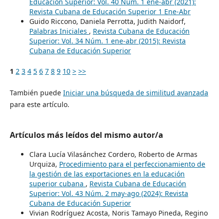
Educación Superior: Vol. 40 Núm. 1 ene-abr (2021):
Revista Cubana de Educación Superior 1 Ene-Abr
Guido Riccono, Daniela Perrotta, Judith Naidorf,
Palabras Iniciales
,
Revista Cubana de Educación
Superior: Vol. 34 Núm. 1 ene-abr (2015): Revista
Cubana de Educación Superior
1
2
3
4
5
6
7
8
9
10
>
>>
También puede
Iniciar una búsqueda de similitud avanzada
para este artículo.
Artículos más leídos del mismo autor/a
Clara Lucía Vilasánchez Cordero, Roberto de Armas
Urquiza,
Procedimiento para el perfeccionamiento de
la gestión de las exportaciones en la educación
superior cubana
,
Revista Cubana de Educación
Superior: Vol. 43 Núm. 2 may-ago (2024): Revista
Cubana de Educación Superior
Vivian Rodríguez Acosta, Noris Tamayo Pineda, Regino