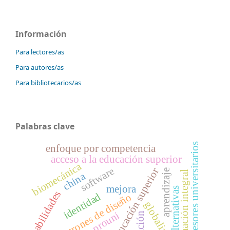
Información
Para lectores/as
Para autores/as
Para bibliotecarios/as
Palabras clave
profesores universitarios
enfoque por competencia
acceso a la educación superior
biomecánica
software
educación superior
aprendizaje
formación integral
china
mejora
alternativas
habilidades
identidad
patrones de diseño
globalización
prouni