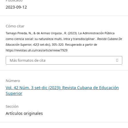
2023-09-12
Cómo citar
Tamayo Pineda, N., & de Armas Urquiza , R. (2023). La Administración Pública
como ciencia social: su naturaleza multi, intra y transdisciplinar .
Revista Cubana De
Educación Superior
,
42
(3 set-dic), 305–320. Recuperado a partir de
https://revistas.uh.cu/rces/article/view/7929
Más formatos de cita
Número
Vol. 42 Núm. 3 set-dic (2023): Revista Cubana de Educación
Superior
Sección
Artículos originales