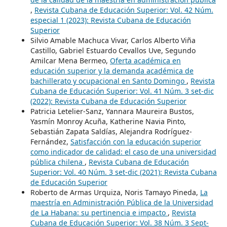
,
Revista Cubana de Educación Superior: Vol. 42 Núm.
especial 1 (2023): Revista Cubana de Educación
Superior
Silvio Amable Machuca Vivar, Carlos Alberto Viña
Castillo, Gabriel Estuardo Cevallos Uve, Segundo
Amilcar Mena Bermeo,
Oferta académica en
educación superior y la demanda académica de
bachillerato y ocupacional en Santo Domingo
,
Revista
Cubana de Educación Superior: Vol. 41 Núm. 3 set-dic
(2022): Revista Cubana de Educación Superior
Patricia Letelier-Sanz, Yannara Maureira Bustos,
Yasmín Monroy Acuña, Katherine Navia Pinto,
Sebastián Zapata Saldías, Alejandra Rodríguez-
Fernández,
Satisfacción con la educación superior
como indicador de calidad: el caso de una universidad
pública chilena
,
Revista Cubana de Educación
Superior: Vol. 40 Núm. 3 set-dic (2021): Revista Cubana
de Educación Superior
Roberto de Armas Urquiza, Noris Tamayo Pineda,
La
maestría en Administración Pública de la Universidad
de La Habana: su pertinencia e impacto
,
Revista
Cubana de Educación Superior: Vol. 38 Núm. 3 Sept-