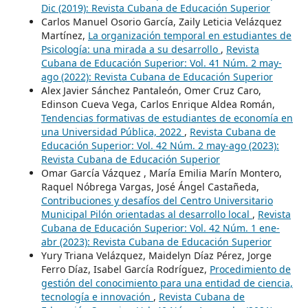
Dic (2019): Revista Cubana de Educación Superior
Carlos Manuel Osorio García, Zaily Leticia Velázquez
Martínez,
La organización temporal en estudiantes de
Psicología: una mirada a su desarrollo
,
Revista
Cubana de Educación Superior: Vol. 41 Núm. 2 may-
ago (2022): Revista Cubana de Educación Superior
Alex Javier Sánchez Pantaleón, Omer Cruz Caro,
Edinson Cueva Vega, Carlos Enrique Aldea Román,
Tendencias formativas de estudiantes de economía en
una Universidad Pública, 2022
,
Revista Cubana de
Educación Superior: Vol. 42 Núm. 2 may-ago (2023):
Revista Cubana de Educación Superior
Omar García Vázquez , María Emilia Marín Montero,
Raquel Nóbrega Vargas, José Ángel Castañeda,
Contribuciones y desafíos del Centro Universitario
Municipal Pilón orientadas al desarrollo local
,
Revista
Cubana de Educación Superior: Vol. 42 Núm. 1 ene-
abr (2023): Revista Cubana de Educación Superior
Yury Triana Velázquez, Maidelyn Díaz Pérez, Jorge
Ferro Díaz, Isabel García Rodríguez,
Procedimiento de
gestión del conocimiento para una entidad de ciencia,
tecnología e innovación
,
Revista Cubana de