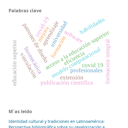
Palabras clave
covid-19
habilidades
universidad
aprendizaje
patrones de diseño
mejora
software
acceso a la educación superior
formación
formación integral
educación superior
biomecánica
modelo computacional
eficiencia
vinculación
covid 19
profesionales
extensión
publicación científica
M´as leído
Identidad cultural y tradiciones en Latinoamérica:
Perspectiva bibliográfica sobre su revalorización e