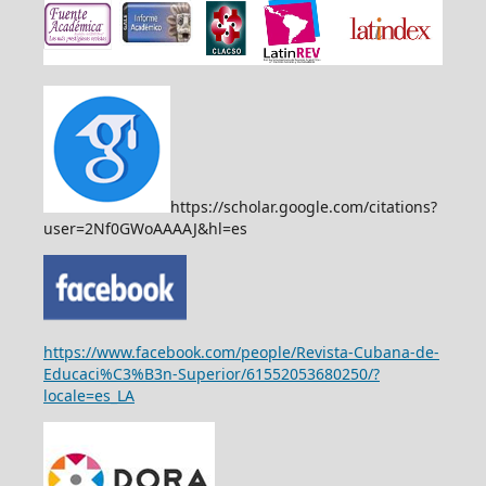
https://scholar.google.com/citations?
user=2Nf0GWoAAAAJ&hl=es
https://www.facebook.com/people/Revista-Cubana-de-
Educaci%C3%B3n-Superior/61552053680250/?
locale=es_LA