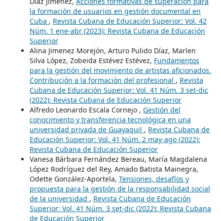
Díaz Jiménez,
Acciones formativas de superación para
la formación de usuarios en gestión documental en
Cuba
,
Revista Cubana de Educación Superior: Vol. 42
Núm. 1 ene-abr (2023): Revista Cubana de Educación
Superior
Alina Jimenez Morejón, Arturo Pulido Díaz, Marlen
Silva López, Zobeida Estévez Estévez,
Fundamentos
para la gestión del movimiento de artistas aficionados.
Contribución a la formación del profesional
,
Revista
Cubana de Educación Superior: Vol. 41 Núm. 3 set-dic
(2022): Revista Cubana de Educación Superior
Alfredo Leonardo Escala Cornejo ,
Gestión del
conocimiento y transferencia tecnológica en una
universidad privada de Guayaquil
,
Revista Cubana de
Educación Superior: Vol. 41 Núm. 2 may-ago (2022):
Revista Cubana de Educación Superior
Vanesa Bárbara Fernández Bereau, María Magdalena
López Rodríguez del Rey, Amado Batista Mainegra,
Odette González-Aportela,
Tensiones, desafíos y
propuesta para la gestión de la responsabilidad social
de la universidad
,
Revista Cubana de Educación
Superior: Vol. 41 Núm. 3 set-dic (2022): Revista Cubana
de Educación Superior