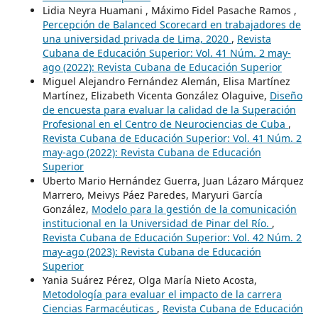
Lidia Neyra Huamani , Máximo Fidel Pasache Ramos ,
Percepción de Balanced Scorecard en trabajadores de
una universidad privada de Lima, 2020
,
Revista
Cubana de Educación Superior: Vol. 41 Núm. 2 may-
ago (2022): Revista Cubana de Educación Superior
Miguel Alejandro Fernández Alemán, Elisa Martínez
Martínez, Elizabeth Vicenta González Olaguive,
Diseño
de encuesta para evaluar la calidad de la Superación
Profesional en el Centro de Neurociencias de Cuba
,
Revista Cubana de Educación Superior: Vol. 41 Núm. 2
may-ago (2022): Revista Cubana de Educación
Superior
Uberto Mario Hernández Guerra, Juan Lázaro Márquez
Marrero, Meivys Páez Paredes, Maryuri García
González,
Modelo para la gestión de la comunicación
institucional en la Universidad de Pinar del Río.
,
Revista Cubana de Educación Superior: Vol. 42 Núm. 2
may-ago (2023): Revista Cubana de Educación
Superior
Yania Suárez Pérez, Olga María Nieto Acosta,
Metodología para evaluar el impacto de la carrera
Ciencias Farmacéuticas
,
Revista Cubana de Educación