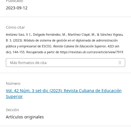
Publicado
2023-09-12
Cómo citar
Antúnez Saiz, V. I., Delgado Fernández, M., Martínez Clapé, M., & Sánchez Vignau,
B. S. (2023). Módulo de sistema de gestión en el diplomado de administración
pública y empresarial de ESCEG.
Revista Cubana De Educación Superior
,
42
(3 set-
dic), 144–155. Recuperado a partir de https://revistas.uh.cu/rces/article/view/7919
Más formatos de cita
Número
Vol. 42 Núm. 3 set-dic (2023): Revista Cubana de Educación
Superior
Sección
Artículos originales