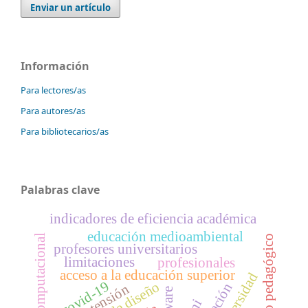
Enviar un artículo
Información
Para lectores/as
Para autores/as
Para bibliotecarios/as
Palabras clave
indicadores de eficiencia académica
educación medioambiental
modelo computacional
modelo pedagógico
profesores universitarios
limitaciones
profesionales
acceso a la educación superior
universidad
covid-19
extensión