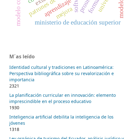
patrones de diseño
formación
software
prouni
aprendizaje
mejora
ministerio de educación superior
M´as leído
Identidad cultural y tradiciones en Latinoamérica:
Perspectiva bibliográfica sobre su revalorización e
importancia
2321
La planificación curricular en innovación: elemento
imprescindible en el proceso educativo
1930
Inteligencia artificial debilita la inteligencia de los
jóvenes
1318
Ley orgánica de turismo del Ecuador, análisis jurídico y