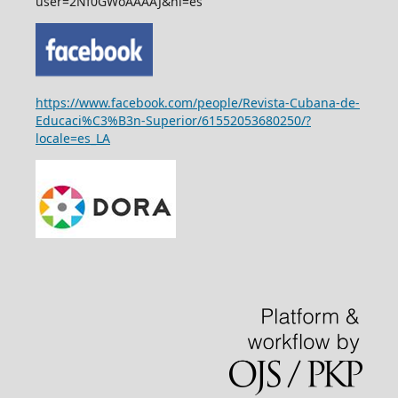
user=2Nf0GWoAAAAJ&hl=es
https://www.facebook.com/people/Revista-Cubana-de-
Educaci%C3%B3n-Superior/61552053680250/?
locale=es_LA