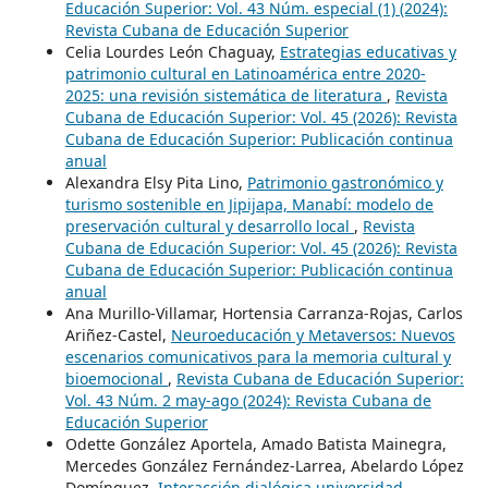
Educación Superior: Vol. 43 Núm. especial (1) (2024):
Revista Cubana de Educación Superior
Celia Lourdes León Chaguay,
Estrategias educativas y
patrimonio cultural en Latinoamérica entre 2020-
2025: una revisión sistemática de literatura
,
Revista
Cubana de Educación Superior: Vol. 45 (2026): Revista
Cubana de Educación Superior: Publicación continua
anual
Alexandra Elsy Pita Lino,
Patrimonio gastronómico y
turismo sostenible en Jipijapa, Manabí: modelo de
preservación cultural y desarrollo local
,
Revista
Cubana de Educación Superior: Vol. 45 (2026): Revista
Cubana de Educación Superior: Publicación continua
anual
Ana Murillo-Villamar, Hortensia Carranza-Rojas, Carlos
Ariñez-Castel,
Neuroeducación y Metaversos: Nuevos
escenarios comunicativos para la memoria cultural y
bioemocional
,
Revista Cubana de Educación Superior:
Vol. 43 Núm. 2 may-ago (2024): Revista Cubana de
Educación Superior
Odette González Aportela, Amado Batista Mainegra,
Mercedes González Fernández-Larrea, Abelardo López
Domínguez,
Interacción dialógica universidad-