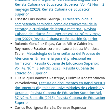
Revista Cubana de Educación Superior: Vol. 42 Núm. 2
may-ago (2023): Revista Cubana de Educación
Superior
Ernesto Luis Reytor Garriga ,
El desarrollo de la
competencia semiótica como eje transversal de la
estrategia curricular de lengua materna
,
Revista
Cubana de Educación Superior: Vol. 41 Núm. 2 may-
ago (2022): Revista Cubana de Educación Superior
Rolando González Rojas, Carlos Viltre Calderón,
Reymundo Escobar Lorenzo, Laura Leticia Mendoza
Tauler,
Metodología de la enseñanza del Proceso de
Atención en Enfermería para el profesional en
formación
,
Revista Cubana de Educación Superior:
Vol. 42 Núm. 3 set-dic (2023): Revista Cubana de
Educación Superior
Luis Miguel Ramírez Restrepo, Liudmila Konstantinova
Vsevolodovna,
Lectura de documentos en papel versus
documentos digitales en universidades de Colombia y
Ucrania
,
Revista Cubana de Educación Superior: Vol.
37 Núm. 3 set-dic (2018): Revista Cubana de Educación
Superior
Carlos Rodríguez Garcés, Denisse Espinosa