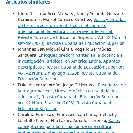
Artículos similares
Gloria Cristina Arce Narváez, Nancy Yolanda González
Domínguez, Maikel Carnero Sánchez,
Voces y miradas
de los procesos universitarios en el contexto
internacional: la lectura crítica-nivel inferencial
,
Revista Cubana de Educación Superior: Vol. 42 Núm. 3
set-dic (2023): Revista Cubana de Educación Superior
Johannes San Miguel Giralt, Rogelio Bermúdez
Sarguera,
Enfoques predominantes en la docencia e
investigación jurídicas, en América Latina. Apuntes
descriptivos
,
Revista Cubana de Educación Superior:
Vol. 42 Núm. 2 may-ago (2023): Revista Cubana de
Educación Superior
Erika Ascencio Jordán, Jorge Gil Mateos,
Enseñanza de
la programación: ¿Nueva didáctica o una didáctica
diferente?
,
Revista Cubana de Educación Superior:
Vol. 42 Núm. 3 set-dic (2023): Revista Cubana de
Educación Superior
Carolina Francisco, Francisco João Pinto, Ideleichy
Lombillo Rivero, Elio Lázaro Amador Lorenzo,
Bases
conceptuales para la formación de una cultura
ambientalista integral en estudiantes angolanos.
,