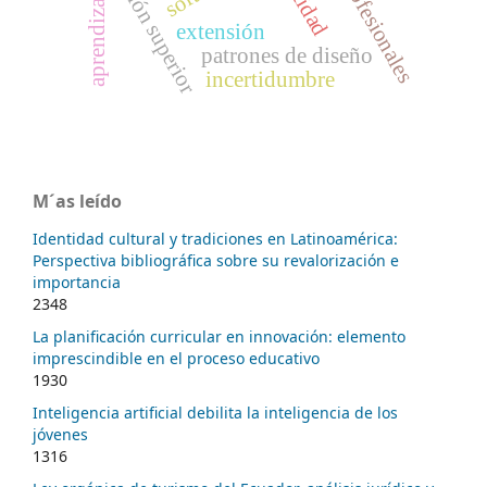
educación superior
profesionales
aprendizaje
extensión
patrones de diseño
incertidumbre
M´as leído
Identidad cultural y tradiciones en Latinoamérica:
Perspectiva bibliográfica sobre su revalorización e
importancia
2348
La planificación curricular en innovación: elemento
imprescindible en el proceso educativo
1930
Inteligencia artificial debilita la inteligencia de los
jóvenes
1316