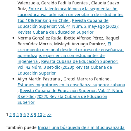
Valenzuela, Geraldo Padilla Fuentes , Claudia Suazo
Ruíz,
Entre el talento académico y la segmentación
socioeducativa: admisión universitaria de estudiantes
Top 10% Ranking en Chile
,
Revista Cubana de
Educación Superior: Vol. 41 Núm. 2 may-ago (2022):
Revista Cubana de Educación Superior
Norma González Ruda, Ibette Alfonso Pérez, Raquel
Bermúdez Morris, Misleydi Arzuaga Ramírez,
El
crecimiento personal desde el proceso de enseñanza-
aprendizaje: experiencia con estudiantes de
ingeniería
,
Revista Cubana de Educación Superior:
Vol. 42 Núm. 3 set-dic (2023): Revista Cubana de
Educación Superior
Ailyn Martín Pastrana , Gretel Marrero Peniche ,
Estudios migratorios en la enseñanza superior cubana
,
Revista Cubana de Educación Superior: Vol. 41 Núm.
3 set-dic (2022): Revista Cubana de Educación
Superior
1
2
3
4
5
6
7
8
9
10
>
>>
También puede
Iniciar una búsqueda de similitud avanzada