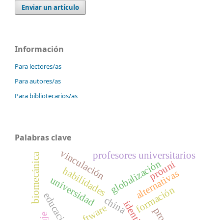
Enviar un artículo
Información
Para lectores/as
Para autores/as
Para bibliotecarios/as
Palabras clave
vinculación
profesores universitarios
biomecánica
globalización
prouni
habilidades
alternativas
universidad
formación
china
identidad
software