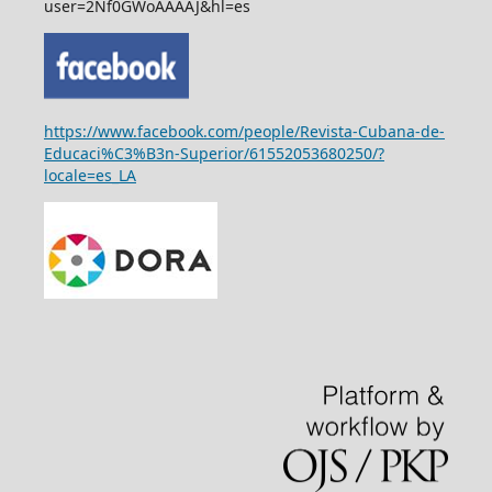
user=2Nf0GWoAAAAJ&hl=es
https://www.facebook.com/people/Revista-Cubana-de-
Educaci%C3%B3n-Superior/61552053680250/?
locale=es_LA