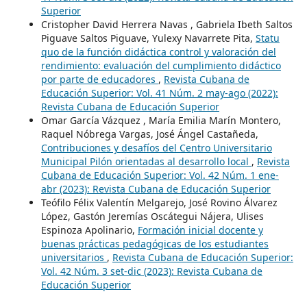
Superior
Cristopher David Herrera Navas , Gabriela Ibeth Saltos
Piguave Saltos Piguave, Yulexy Navarrete Pita,
Statu
quo de la función didáctica control y valoración del
rendimiento: evaluación del cumplimiento didáctico
por parte de educadores
,
Revista Cubana de
Educación Superior: Vol. 41 Núm. 2 may-ago (2022):
Revista Cubana de Educación Superior
Omar García Vázquez , María Emilia Marín Montero,
Raquel Nóbrega Vargas, José Ángel Castañeda,
Contribuciones y desafíos del Centro Universitario
Municipal Pilón orientadas al desarrollo local
,
Revista
Cubana de Educación Superior: Vol. 42 Núm. 1 ene-
abr (2023): Revista Cubana de Educación Superior
Teófilo Félix Valentín Melgarejo, José Rovino Álvarez
López, Gastón Jeremías Oscátegui Nájera, Ulises
Espinoza Apolinario,
Formación inicial docente y
buenas prácticas pedagógicas de los estudiantes
universitarios
,
Revista Cubana de Educación Superior:
Vol. 42 Núm. 3 set-dic (2023): Revista Cubana de
Educación Superior