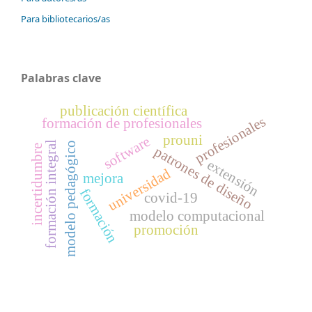
Para bibliotecarios/as
Palabras clave
publicación científica
profesionales
formación de profesionales
prouni
software
formación integral
modelo pedagógico
incertidumbre
patrones de diseño
extensión
universidad
mejora
formación
covid-19
modelo computacional
promoción