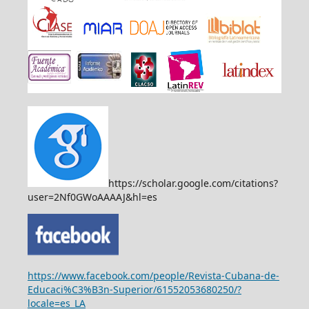
https://scholar.google.com/citations?
user=2Nf0GWoAAAAJ&hl=es
https://www.facebook.com/people/Revista-Cubana-de-
Educaci%C3%B3n-Superior/61552053680250/?
locale=es_LA