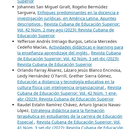
Superior
Johannes San Miguel Giralt, Rogelio Bermúdez
Sarguera,
Enfoques predominantes en la docencia e
investigación jurídicas, en América Latina. Apuntes
descriptivos
,
Revista Cubana de Educación Superior:
Vol. 42 Núm. 2 may-ago (2023): Revista Cubana de
Educación Superior
Yefferson Andrés Intriago Burgos, Leticia Mercedes
Cedeño Macías,
Actividades didácticas e-learning para
la enseñanza-aprendizaje del inglés
,
Revista Cubana
de Educación Superior: Vol. 42 Núm. 3 set-dic (2023):
Revista Cubana de Educación Superior
Orlando Farray Álvarez, Lázaro Jesús Blanco Encinosa,
Leidy Hernández O´Farrill, Grether Sierra Gómez,
Educación a distancia y tecnología educativa en la
cultura física con inteligencia organizacional
,
Revista
Cubana de Educación Superior: Vol. 42 Núm. 1 ene-
abr (2023): Revista Cubana de Educación Superior
Raudel Estalin Ramírez Chávez, Arturo Ignacio Navas-
López,
Estrategia didáctica para la formación
terapéutica en estudiantes de la carrera de Educación
Especial
,
Revista Cubana de Educación Superior: Vol.
41 Núm. 3 set-dic (2022): Revista Cubana de Educación