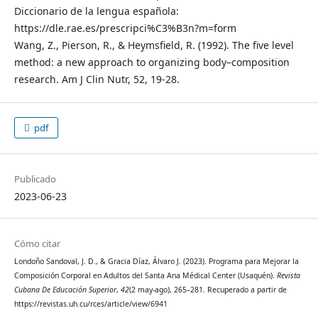
Diccionario de la lengua española:
https://dle.rae.es/prescripci%C3%B3n?m=form
Wang, Z., Pierson, R., & Heymsfield, R. (1992). The five level
method: a new approach to organizing body–composition
research. Am J Clin Nutr, 52, 19-28.
pdf
Publicado
2023-06-23
Cómo citar
Londoño Sandoval, J. D., & Gracia Díaz, Álvaro J. (2023). Programa para Mejorar la
Composición Corporal en Adultos del Santa Ana Médical Center (Usaquén).
Revista
Cubana De Educación Superior
,
42
(2 may-ago), 265–281. Recuperado a partir de
https://revistas.uh.cu/rces/article/view/6941