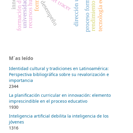
formación del ingeniero
rendimiento deficiente
tecnología educativa
recursos humanos
proceso formativo
packet tracer
universidades
desempeño
M´as leído
Identidad cultural y tradiciones en Latinoamérica:
Perspectiva bibliográfica sobre su revalorización e
importancia
2344
La planificación curricular en innovación: elemento
imprescindible en el proceso educativo
1930
Inteligencia artificial debilita la inteligencia de los
jóvenes
1316