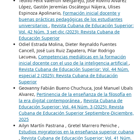
Teófilo Félix Valentín Melgarejo, José Rovino Álvarez
López, Gastón Jeremías Oscátegui Nájera, Ulises
Espinoza Apolinario,
Formación inicial docente y
buenas prácticas pedagógicas de los estudiantes
universitarios
,
Revista Cubana de Educación Superior:
Vol. 42 Núm. 3 set-dic (2023): Revista Cubana de
Educación Superior
Odiel Estrada Molina, Dieter Reynaldo Fuentes
Cancell, José Luis Ruiz Zapatero, Pilar Rodrigo
Lacueva,
Competencias mediáticas en la formación
inicial docente con el uso de la inteligencia artificial
,
Revista Cubana de Educación Superior: Vol. 44 Núm.
especial 2 (2025): Revista Cubana de Educación
Superior
Geovanny Fabián Bueno Chuchuca, José Manuel Ubals
Alvarez,
Pertinencia de la enseñanza de la filosofía en
la era digital contemporánea
,
Revista Cubana de
Educación Superior: Vol. 44 Núm. 3 (2025): Revista
Cubana de Educación Superior Septiembre-Diciembre,
2025
Ailyn Martín Pastrana , Gretel Marrero Peniche ,
Estudios migratorios en la enseñanza superior cubana
,
Revista Cubana de Educación Superior: Vol. 41 Núm.