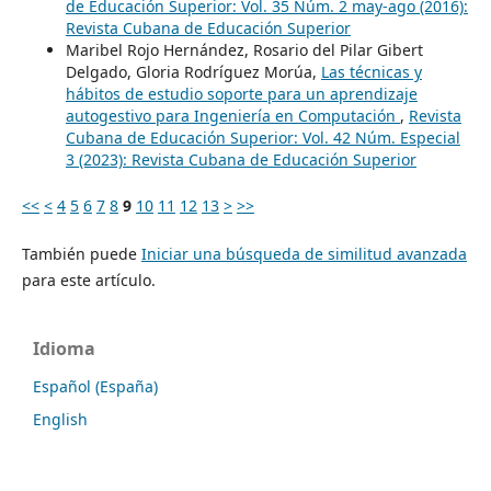
de Educación Superior: Vol. 35 Núm. 2 may-ago (2016):
Revista Cubana de Educación Superior
Maribel Rojo Hernández, Rosario del Pilar Gibert
Delgado, Gloria Rodríguez Morúa,
Las técnicas y
hábitos de estudio soporte para un aprendizaje
autogestivo para Ingeniería en Computación
,
Revista
Cubana de Educación Superior: Vol. 42 Núm. Especial
3 (2023): Revista Cubana de Educación Superior
<<
<
4
5
6
7
8
9
10
11
12
13
>
>>
También puede
Iniciar una búsqueda de similitud avanzada
para este artículo.
Idioma
Español (España)
English