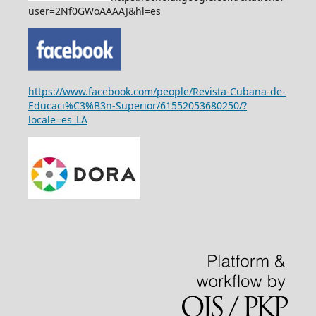
user=2Nf0GWoAAAAJ&hl=es
https://www.facebook.com/people/Revista-Cubana-de-
Educaci%C3%B3n-Superior/61552053680250/?
locale=es_LA