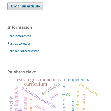
Enviar un artículo
Información
Para lectores/as
Para autores/as
Para bibliotecarios/as
Palabras clave
estrategias didácticas
competencias
simulador
currículum
productos
educación superior
dirección universitaria
redes
tic
innovación
formación