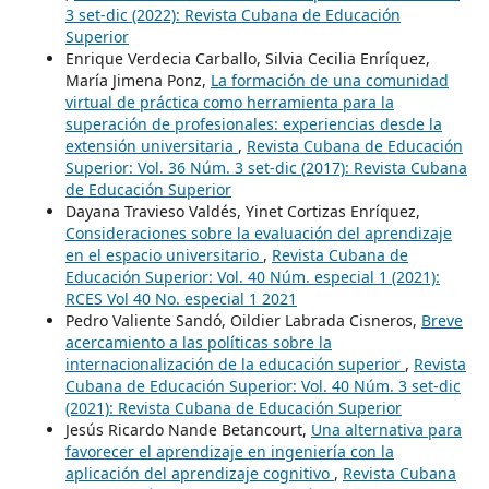
3 set-dic (2022): Revista Cubana de Educación
Superior
Enrique Verdecia Carballo, Silvia Cecilia Enríquez,
María Jimena Ponz,
La formación de una comunidad
virtual de práctica como herramienta para la
superación de profesionales: experiencias desde la
extensión universitaria
,
Revista Cubana de Educación
Superior: Vol. 36 Núm. 3 set-dic (2017): Revista Cubana
de Educación Superior
Dayana Travieso Valdés, Yinet Cortizas Enríquez,
Consideraciones sobre la evaluación del aprendizaje
en el espacio universitario
,
Revista Cubana de
Educación Superior: Vol. 40 Núm. especial 1 (2021):
RCES Vol 40 No. especial 1 2021
Pedro Valiente Sandó, Oildier Labrada Cisneros,
Breve
acercamiento a las políticas sobre la
internacionalización de la educación superior
,
Revista
Cubana de Educación Superior: Vol. 40 Núm. 3 set-dic
(2021): Revista Cubana de Educación Superior
Jesús Ricardo Nande Betancourt,
Una alternativa para
favorecer el aprendizaje en ingeniería con la
aplicación del aprendizaje cognitivo
,
Revista Cubana