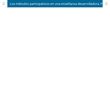
Los métodos participativos en una enseñanza desarrolladora. Posibles soluciones a sus limitaciones