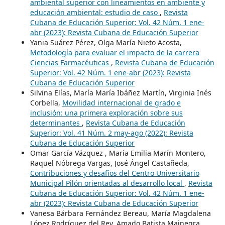
ambiental superior con lineamientos en ambiente y
educación ambiental: estudio de caso
,
Revista
Cubana de Educación Superior: Vol. 42 Núm. 1 ene-
abr (2023): Revista Cubana de Educación Superior
Yania Suárez Pérez, Olga María Nieto Acosta,
Metodología para evaluar el impacto de la carrera
Ciencias Farmacéuticas
,
Revista Cubana de Educación
Superior: Vol. 42 Núm. 1 ene-abr (2023): Revista
Cubana de Educación Superior
Silvina Elías, María María Ibáñez Martín, Virginia Inés
Corbella,
Movilidad internacional de grado e
inclusión: una primera exploración sobre sus
determinantes
,
Revista Cubana de Educación
Superior: Vol. 41 Núm. 2 may-ago (2022): Revista
Cubana de Educación Superior
Omar García Vázquez , María Emilia Marín Montero,
Raquel Nóbrega Vargas, José Ángel Castañeda,
Contribuciones y desafíos del Centro Universitario
Municipal Pilón orientadas al desarrollo local
,
Revista
Cubana de Educación Superior: Vol. 42 Núm. 1 ene-
abr (2023): Revista Cubana de Educación Superior
Vanesa Bárbara Fernández Bereau, María Magdalena
López Rodríguez del Rey, Amado Batista Mainegra,