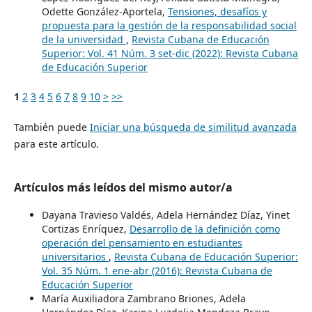
Odette González-Aportela,
Tensiones, desafíos y
propuesta para la gestión de la responsabilidad social
de la universidad
,
Revista Cubana de Educación
Superior: Vol. 41 Núm. 3 set-dic (2022): Revista Cubana
de Educación Superior
1
2
3
4
5
6
7
8
9
10
>
>>
También puede
Iniciar una búsqueda de similitud avanzada
para este artículo.
Artículos más leídos del mismo autor/a
Dayana Travieso Valdés, Adela Hernández Díaz, Yinet
Cortizas Enríquez,
Desarrollo de la definición como
operación del pensamiento en estudiantes
universitarios
,
Revista Cubana de Educación Superior:
Vol. 35 Núm. 1 ene-abr (2016): Revista Cubana de
Educación Superior
María Auxiliadora Zambrano Briones, Adela