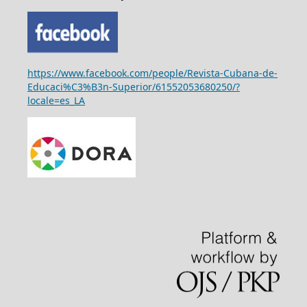
https://www.facebook.com/people/Revista-Cubana-de-
Educaci%C3%B3n-Superior/61552053680250/?
locale=es_LA