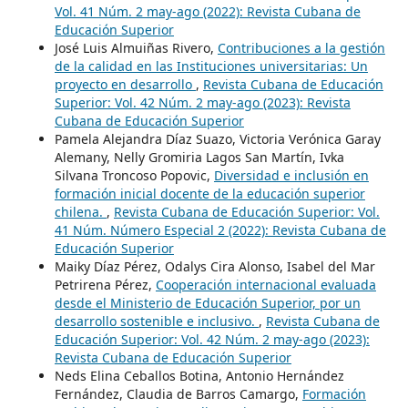
Vol. 41 Núm. 2 may-ago (2022): Revista Cubana de
Educación Superior
José Luis Almuiñas Rivero,
Contribuciones a la gestión
de la calidad en las Instituciones universitarias: Un
proyecto en desarrollo
,
Revista Cubana de Educación
Superior: Vol. 42 Núm. 2 may-ago (2023): Revista
Cubana de Educación Superior
Pamela Alejandra Díaz Suazo, Victoria Verónica Garay
Alemany, Nelly Gromiria Lagos San Martín, Ivka
Silvana Troncoso Popovic,
Diversidad e inclusión en
formación inicial docente de la educación superior
chilena.
,
Revista Cubana de Educación Superior: Vol.
41 Núm. Número Especial 2 (2022): Revista Cubana de
Educación Superior
Maiky Díaz Pérez, Odalys Cira Alonso, Isabel del Mar
Petrirena Pérez,
Cooperación internacional evaluada
desde el Ministerio de Educación Superior, por un
desarrollo sostenible e inclusivo.
,
Revista Cubana de
Educación Superior: Vol. 42 Núm. 2 may-ago (2023):
Revista Cubana de Educación Superior
Neds Elina Ceballos Botina, Antonio Hernández
Fernández, Claudia de Barros Camargo,
Formación