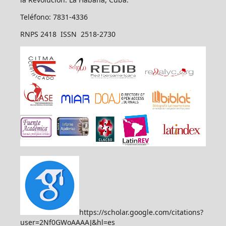
Teléfono: 7831-4336
RNPS 2418 ISSN 2518-2730
https://scholar.google.com/citations?
user=2Nf0GWoAAAAJ&hl=es