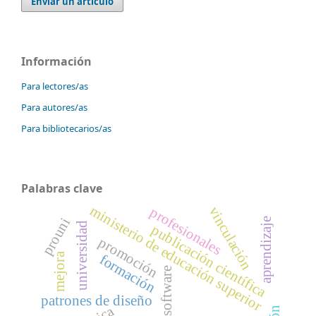
Enviar un artículo
Información
Para lectores/as
Para autores/as
Para bibliotecarios/as
Palabras clave
ministerio de educación superior
vinculación
profesionales
prouni
aprendizaje
universidad
publicación científica
promoción
mejora
formación
software
patrones de diseño