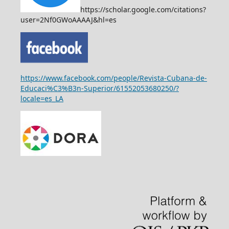
https://scholar.google.com/citations?
user=2Nf0GWoAAAAJ&hl=es
https://www.facebook.com/people/Revista-Cubana-de-
Educaci%C3%B3n-Superior/61552053680250/?
locale=es_LA