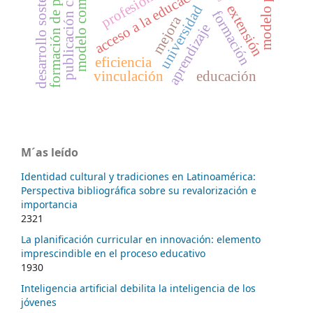
formación de profesionales
modelo computacional
publicación científica
acceso a la educación superior
desarrollo sostenible
profesionales
extensión
universidad
formación
mejora
aprendizaje
eficiencia
vinculación
educación
M´as leído
Identidad cultural y tradiciones en Latinoamérica:
Perspectiva bibliográfica sobre su revalorización e
importancia
2321
La planificación curricular en innovación: elemento
imprescindible en el proceso educativo
1930
Inteligencia artificial debilita la inteligencia de los
jóvenes