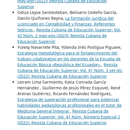
may-ago (2022): Revista Cubana de Educación
Superior
Odiza Leyva Santiesteban, Belisario Cedeño García,
Danilo Quiñones Reyna,
La formación jurídica del
Licenciado en Contabilidad y Finanzas. Referentes
teóricos
,
Revista Cubana de Educación Superior: Vol.
42 Núm. 2 may-ago (2023): Revista Cubana de
Educación Superior
Yulexy Navarrete Pita, Yolanda Inés Posligua Piguave,
Estrategia metodológica para el fortalecimiento del
trabajo colaborativo en los docentes de la Escuela de
Educación Básica «República del Ecuador»
,
Revista
Cubana de Educación Superior: Vol. 41 Núm. 3 set-dic
(2022): Revista Cubana de Educación Superior
Leiram Lima Sarmiento, Katia Conrada García
Hernández , Guillermo de Jesús Pérez Esquivel, René
Arenas Gutiérrez, Ricardo Fernández Rodríguez,
Estrategia de superación profesional para potenciar
habilidades pedagógicas profesionales en el tutor de
Medicina General Integral
,
Revista Cubana de
Educación Superior: Vol. 41 Núm. Número Especial 2
(2022): Revista Cubana de Educación Superior