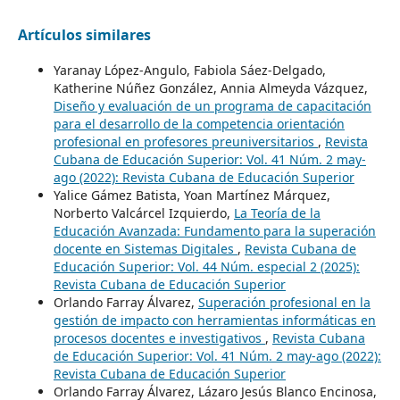
Artículos similares
Yaranay López-Angulo, Fabiola Sáez-Delgado,
Katherine Núñez González, Annia Almeyda Vázquez,
Diseño y evaluación de un programa de capacitación
para el desarrollo de la competencia orientación
profesional en profesores preuniversitarios
,
Revista
Cubana de Educación Superior: Vol. 41 Núm. 2 may-
ago (2022): Revista Cubana de Educación Superior
Yalice Gámez Batista, Yoan Martínez Márquez,
Norberto Valcárcel Izquierdo,
La Teoría de la
Educación Avanzada: Fundamento para la superación
docente en Sistemas Digitales
,
Revista Cubana de
Educación Superior: Vol. 44 Núm. especial 2 (2025):
Revista Cubana de Educación Superior
Orlando Farray Álvarez,
Superación profesional en la
gestión de impacto con herramientas informáticas en
procesos docentes e investigativos
,
Revista Cubana
de Educación Superior: Vol. 41 Núm. 2 may-ago (2022):
Revista Cubana de Educación Superior
Orlando Farray Álvarez, Lázaro Jesús Blanco Encinosa,