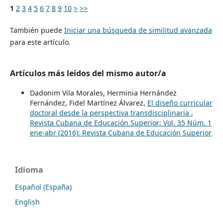
1
2
3
4
5
6
7
8
9
10
>
>>
También puede
Iniciar una búsqueda de similitud avanzada
para este artículo.
Artículos más leídos del mismo autor/a
Dadonim Vila Morales, Herminia Hernández
Fernández, Fidel Martínez Álvarez,
El diseño curricular
doctoral desde la perspectiva transdisciplinaria
,
Revista Cubana de Educación Superior: Vol. 35 Núm. 1
ene-abr (2016): Revista Cubana de Educación Superior
Idioma
Español (España)
English