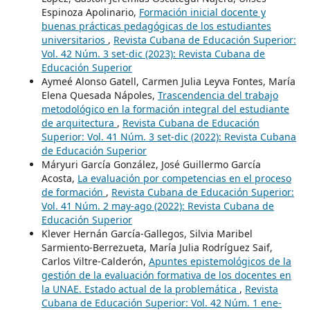
Espinoza Apolinario,
Formación inicial docente y
buenas prácticas pedagógicas de los estudiantes
universitarios
,
Revista Cubana de Educación Superior:
Vol. 42 Núm. 3 set-dic (2023): Revista Cubana de
Educación Superior
Aymeé Alonso Gatell, Carmen Julia Leyva Fontes, María
Elena Quesada Nápoles,
Trascendencia del trabajo
metodológico en la formación integral del estudiante
de arquitectura
,
Revista Cubana de Educación
Superior: Vol. 41 Núm. 3 set-dic (2022): Revista Cubana
de Educación Superior
Máryuri García González, José Guillermo García
Acosta,
La evaluación por competencias en el proceso
de formación
,
Revista Cubana de Educación Superior:
Vol. 41 Núm. 2 may-ago (2022): Revista Cubana de
Educación Superior
Klever Hernán García-Gallegos, Silvia Maribel
Sarmiento-Berrezueta, María Julia Rodríguez Saif,
Carlos Viltre-Calderón,
Apuntes epistemológicos de la
gestión de la evaluación formativa de los docentes en
la UNAE. Estado actual de la problemática
,
Revista
Cubana de Educación Superior: Vol. 42 Núm. 1 ene-