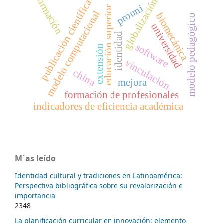
formación
globalización
publicación científica
prouni
educación superior
modelo computacional
biomecánica
modelo pedagógico
universidad
identidad
software
extensión
vinculación
china
mejora
formación de profesionales
indicadores de eficiencia académica
M´as leído
Identidad cultural y tradiciones en Latinoamérica:
Perspectiva bibliográfica sobre su revalorización e
importancia
2348
La planificación curricular en innovación: elemento