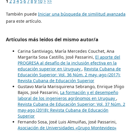
1
2
3
4
5
6
7
8
9
10
>
>>
También puede
Iniciar una búsqueda de similitud avanzada
para este artículo.
Artículos más leídos del mismo autor/a
Carina Santiviago, María Mercedes Couchet, Ana
Margarita Sosa Castillo, José Passarini,
El aporte del
PROGRESA al desafío de la inclusión efectiva en la
educación superior en Uruguay
,
Revista Cubana de
Educación Superior: Vol. 36 Núm. 2 may.-ago (2017):
Revista Cubana de Educación Superior
Gustavo María Marisquirena Sebrango, Enrique Iñigo
Bajos, José Passarini,
La formación y el desempeño
laboral de los ingenieros agrónomos en Uruguay
,
Revista Cubana de Educación Superior: Vol. 37 Núm. 2
may-ago (2018): Revista Cubana de Educación
Superior
Fernando Sosa, José Luis Almuiñas, José Passarini,
Asociación de Universidades «Grupo Montevideo»