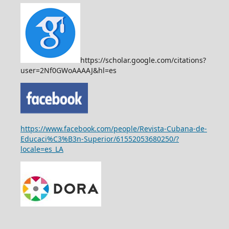
https://scholar.google.com/citations?
user=2Nf0GWoAAAAJ&hl=es
https://www.facebook.com/people/Revista-Cubana-de-
Educaci%C3%B3n-Superior/61552053680250/?
locale=es_LA