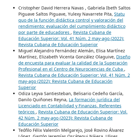
Cristopher David Herrera Navas , Gabriela Ibeth Saltos
Piguave Saltos Piguave, Yulexy Navarrete Pita,
Statu
quo de la función didáctica control y valoración del
rendimiento: evaluación del cumplimiento didáctico
por parte de educadores
,
Revista Cubana de
Educación Superior: Vol. 41 Núm. 2 may-ago (2022):
Revista Cubana de Educación Superior
Miguel Alejandro Fernández Alemán, Elisa Martínez
Martínez, Elizabeth Vicenta González Olaguive,
Diseño
de encuesta para evaluar la calidad de la Superación
Profesional en el Centro de Neurociencias de Cuba
,
Revista Cubana de Educación Superior: Vol. 41 Núm. 2
may-ago (2022): Revista Cubana de Educación
Superior
Odiza Leyva Santiesteban, Belisario Cedeño García,
Danilo Quiñones Reyna,
La formación jurídica del
Licenciado en Contabilidad y Finanzas. Referentes
teóricos
,
Revista Cubana de Educación Superior: Vol.
42 Núm. 2 may-ago (2023): Revista Cubana de
Educación Superior
Teófilo Félix Valentín Melgarejo, José Rovino Álvarez
López, Gastón Jeremías Oscátegui Nájera, Ulises