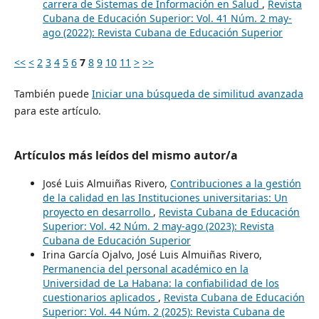
carrera de Sistemas de Información en Salud
,
Revista
Cubana de Educación Superior: Vol. 41 Núm. 2 may-
ago (2022): Revista Cubana de Educación Superior
<<
<
2
3
4
5
6
7
8
9
10
11
>
>>
También puede
Iniciar una búsqueda de similitud avanzada
para este artículo.
Artículos más leídos del mismo autor/a
José Luis Almuiñas Rivero,
Contribuciones a la gestión
de la calidad en las Instituciones universitarias: Un
proyecto en desarrollo
,
Revista Cubana de Educación
Superior: Vol. 42 Núm. 2 may-ago (2023): Revista
Cubana de Educación Superior
Irina García Ojalvo, José Luis Almuiñas Rivero,
Permanencia del personal académico en la
Universidad de La Habana: la confiabilidad de los
cuestionarios aplicados
,
Revista Cubana de Educación
Superior: Vol. 44 Núm. 2 (2025): Revista Cubana de