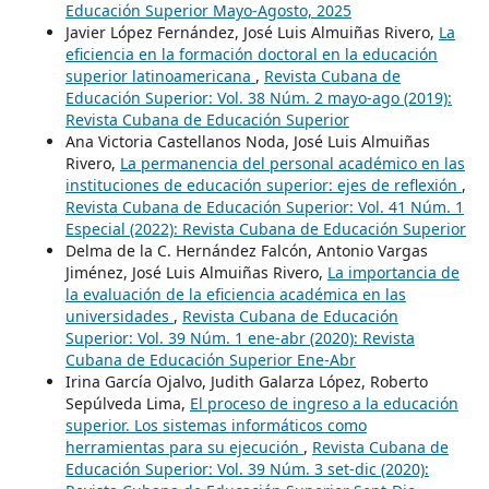
Educación Superior Mayo-Agosto, 2025
Javier López Fernández, José Luis Almuiñas Rivero,
La
eficiencia en la formación doctoral en la educación
superior latinoamericana
,
Revista Cubana de
Educación Superior: Vol. 38 Núm. 2 mayo-ago (2019):
Revista Cubana de Educación Superior
Ana Victoria Castellanos Noda, José Luis Almuiñas
Rivero,
La permanencia del personal académico en las
instituciones de educación superior: ejes de reflexión
,
Revista Cubana de Educación Superior: Vol. 41 Núm. 1
Especial (2022): Revista Cubana de Educación Superior
Delma de la C. Hernández Falcón, Antonio Vargas
Jiménez, José Luis Almuiñas Rivero,
La importancia de
la evaluación de la eficiencia académica en las
universidades
,
Revista Cubana de Educación
Superior: Vol. 39 Núm. 1 ene-abr (2020): Revista
Cubana de Educación Superior Ene-Abr
Irina García Ojalvo, Judith Galarza López, Roberto
Sepúlveda Lima,
El proceso de ingreso a la educación
superior. Los sistemas informáticos como
herramientas para su ejecución
,
Revista Cubana de
Educación Superior: Vol. 39 Núm. 3 set-dic (2020):