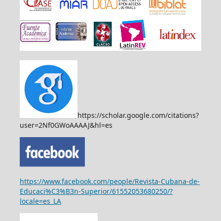
https://scholar.google.com/citations?
user=2Nf0GWoAAAAJ&hl=es
https://www.facebook.com/people/Revista-Cubana-de-
Educaci%C3%B3n-Superior/61552053680250/?
locale=es_LA