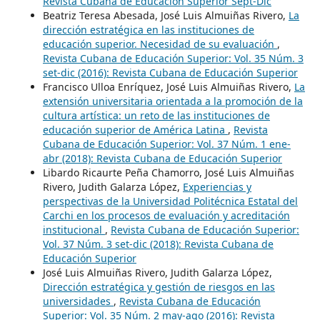
Revista Cubana de Educación Superior Sept-Dic
Beatriz Teresa Abesada, José Luis Almuiñas Rivero,
La
dirección estratégica en las instituciones de
educación superior. Necesidad de su evaluación
,
Revista Cubana de Educación Superior: Vol. 35 Núm. 3
set-dic (2016): Revista Cubana de Educación Superior
Francisco Ulloa Enríquez, José Luis Almuiñas Rivero,
La
extensión universitaria orientada a la promoción de la
cultura artística: un reto de las instituciones de
educación superior de América Latina
,
Revista
Cubana de Educación Superior: Vol. 37 Núm. 1 ene-
abr (2018): Revista Cubana de Educación Superior
Libardo Ricaurte Peña Chamorro, José Luis Almuiñas
Rivero, Judith Galarza López,
Experiencias y
perspectivas de la Universidad Politécnica Estatal del
Carchi en los procesos de evaluación y acreditación
institucional
,
Revista Cubana de Educación Superior:
Vol. 37 Núm. 3 set-dic (2018): Revista Cubana de
Educación Superior
José Luis Almuiñas Rivero, Judith Galarza López,
Dirección estratégica y gestión de riesgos en las
universidades
,
Revista Cubana de Educación
Superior: Vol. 35 Núm. 2 may-ago (2016): Revista