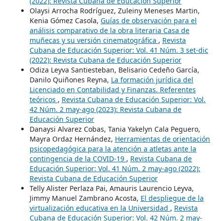
(2022): Revista Cubana de Educación Superior
Olaysi Arrocha Rodríguez, Zuleiny Meneses Martin,
Kenia Gómez Casola,
Guías de observación para el
análisis comparativo de la obra literaria Casa de
muñecas y su versión cinematográfica
,
Revista
Cubana de Educación Superior: Vol. 41 Núm. 3 set-dic
(2022): Revista Cubana de Educación Superior
Odiza Leyva Santiesteban, Belisario Cedeño García,
Danilo Quiñones Reyna,
La formación jurídica del
Licenciado en Contabilidad y Finanzas. Referentes
teóricos
,
Revista Cubana de Educación Superior: Vol.
42 Núm. 2 may-ago (2023): Revista Cubana de
Educación Superior
Danaysi Alvarez Cobas, Tania Yakelyn Cala Peguero,
Mayra Ordaz Hernández,
Herramientas de orientación
psicopedagógica para la atención a atletas ante la
contingencia de la COVID-19
,
Revista Cubana de
Educación Superior: Vol. 41 Núm. 2 may-ago (2022):
Revista Cubana de Educación Superior
Telly Alister Perlaza Pai, Amauris Laurencio Leyva,
Jimmy Manuel Zambrano Acosta,
El despliegue de la
virtualización educativa en la Universidad
,
Revista
Cubana de Educación Superior: Vol. 42 Núm. 2 may-