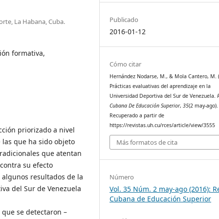
Publicado
porte, La Habana, Cuba.
2016-01-12
ión formativa,
Cómo citar
Hernández Nodarse, M., & Mola Cantero, M. (
Prácticas evaluativas del aprendizaje en la
Universidad Deportiva del Sur de Venezuela.
Cubana De Educación Superior
,
35
(2 may-ago).
Recuperado a partir de
https://revistas.uh.cu/rces/article/view/3555
ción priorizado a nivel
 las que ha sido objeto
Más formatos de cita
tradicionales que atentan
 contra su efecto
 algunos resultados de la
Número
tiva del Sur de Venezuela
Vol. 35 Núm. 2 may-ago (2016): R
Cubana de Educación Superior
a que se detectaron –