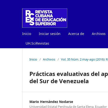
Inicio
Iniciar sesión
Acerca de
Archivos
UH.SciRevistas
Inicio
/
Archivos
/
Vol. 35 Núm. 2 may-ago (2016): 
Prácticas evaluativas del a
del Sur de Venezuela
Mario Hernández Nodarse
Universidad Estatal Península de Santa Elena, Ecuador