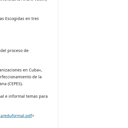
ras Escogidas en tres
n del proceso de
ganizaciones en Cuba»,
erfeccionamiento de la
ana (CEPES).
mal e informal temas para
ca/eduformal.pdf
>