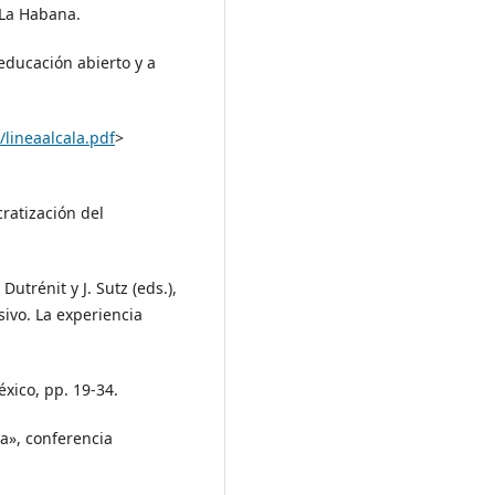
 La Habana.
educación abierto y a
/lineaalcala.pdf
>
cratización del
Dutrénit y J. Sutz (eds.),
ivo. La experiencia
éxico, pp. 19-34.
ca», conferencia