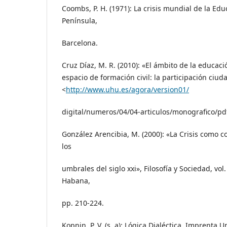
Coombs, P. H. (1971): La crisis mundial de la Edu
Península,
Barcelona.
Cruz Díaz, M. R. (2010): «El ámbito de la educac
espacio de formación civil: la participación ciud
<
http://www.uhu.es/agora/version01/
digital/numeros/04/04-articulos/monografico/pd
González Arencibia, M. (2000): «La Crisis como 
los
umbrales del siglo xxi», Filosofía y Sociedad, vol. 
Habana,
pp. 210-224.
Kopnin, P. V. (s. a): Lógica Dialéctica, Imprenta U