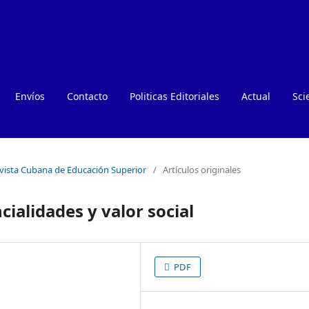
Envíos
Contacto
Politicas Editoriales
Actual
Sci
evista Cubana de Educación Superior
/
Artículos originales
ialidades y valor social
PDF