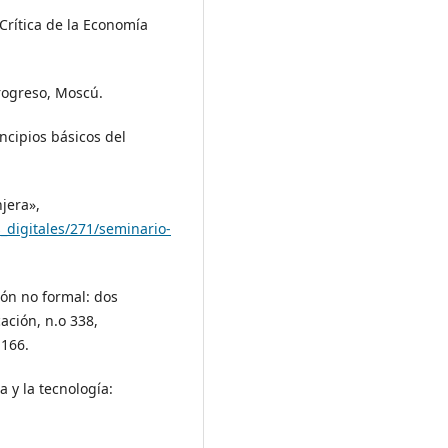
 Crítica de la Economía
Progreso, Moscú.
incipios básicos del
jera»,
s_digitales/271/seminario-
ión no formal: dos
ación, n.o 338,
-166.
a y la tecnología: