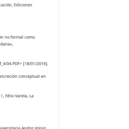
cación, Ediciones
ión no formal como
adana»,
f_4/04.PDF> [18/01/2016].
concreción conceptual en
1, Félix Varela, La
niversitaria Andre Voisin,