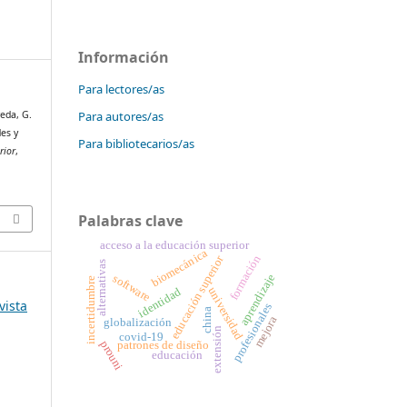
Información
Para lectores/as
Para autores/as
eda, G.
des y
Para bibliotecarios/as
rior
,
Palabras clave
acceso a la educación superior
biomecánica
formación
educación superior
alternativas
aprendizaje
software
incertidumbre
identidad
universidad
vista
profesionales
china
mejora
globalización
extensión
covid-19
patrones de diseño
prouni
educación