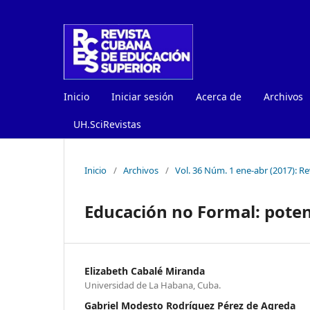
Inicio
Iniciar sesión
Acerca de
Archivos
UH.SciRevistas
Inicio
/
Archivos
/
Vol. 36 Núm. 1 ene-abr (2017): R
Educación no Formal: potenc
Elizabeth Cabalé Miranda
Universidad de La Habana, Cuba.
Gabriel Modesto Rodríguez Pérez de Agreda