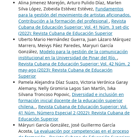
Alina Jimenez Morejón, Arturo Pulido Díaz, Marlen
Silva López, Zobeida Estévez Estévez,
Fundamentos
para la gestión del movimiento de artistas aficionados.
Contribución a la formación del profesional
,
Revista
Cubana de Educación Superior: Vol. 41 Núm. 3 set-dic
(2022): Revista Cubana de Educación Superior
Uberto Mario Hernández Guerra, Juan Lázaro Márquez
Marrero, Meivys Páez Paredes, Maryuri García
González,
Modelo para la gestión de la comunicación
institucional en la Universidad de Pinar del Río.
,
Revista Cubana de Educación Superior: Vol. 42 Núm. 2
may-ago (2023): Revista Cubana de Educación
Superior
Pamela Alejandra Díaz Suazo, Victoria Verónica Garay
Alemany, Nelly Gromiria Lagos San Martín, Ivka
Silvana Troncoso Popovic,
Diversidad e inclusión en
formación inicial docente de la educación superior
chilena.
,
Revista Cubana de Educación Superior: Vol.
41 Núm. Número Especial 2 (2022): Revista Cubana de
Educación Superior
Máryuri García González, José Guillermo García
Acosta,
La evaluación por competencias en el proceso