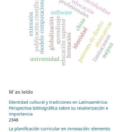
incertidumbre
modelo computacional
profesionales
publicación científica
educación
software
extensión
aprendizaje
globalización
china
educación superior
patrones de diseño
alternativas
identidad
formación
limitaciones
mejora
universidad
M´as leído
Identidad cultural y tradiciones en Latinoamérica:
Perspectiva bibliográfica sobre su revalorización e
importancia
2348
La planificación curricular en innovación: elemento