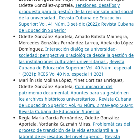
Odette González-Aportela,
Tensiones, desafíos y
propuesta para la gestión de la responsabilidad social
de la universidad
,
Revista Cubana de Educación
Superior: Vol. 41 Núm. 3 set-dic (2022): Revista Cubana
de Educación Superior
Odette González Aportela, Amado Batista Mainegra,
Mercedes González Fernández-Larrea, Abelardo López
Domínguez,
Interacción dialógica universidad-
sociedad: perspectiva praxiológica desde la gestión de
las instalaciones culturales universitarias
,
Revista
Cubana de Educación Superior: Vol. 40 Núm. especial
1 (2021): RCES Vol 40 No. especial 1 2021
Marilín Isis Molina López, Yinet Cortizas Enríquez,
Odette González Aportela,
Comunicación del
patrimonio documental. Apuntes para su gestión en
los archivos históricos universitarios
,
Revista Cubana
de Educación Superior: Vol. 43 Núm. 2 may-ago (2024):
Revista Cubana de Educación Superior
Regla María García Fernández, Odette González
Aportela, Yordanka Guzmán Miras,
Problemáticas del
proceso de transición de la vida estudiantil a la
laboral de egresados del nivel superior
,
Revista