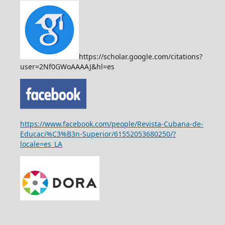
https://scholar.google.com/citations?
user=2Nf0GWoAAAAJ&hl=es
https://www.facebook.com/people/Revista-Cubana-de-
Educaci%C3%B3n-Superior/61552053680250/?
locale=es_LA