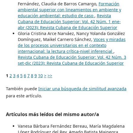
Fernández, Claudia de Barros Camargo,
Formación
ambiental superior con lineamientos en ambiente y
educación ambiental: estudio de caso
,
Revista
Cubana de Educación Superior: Vol. 42 Núm. 1 ene-
abr (2023): Revista Cubana de Educación Superior
Gloria Cristina Arce Narváez, Nancy Yolanda González
Domínguez, Maikel Carnero Sánchez,
Voces y miradas
de los procesos universitarios en el contexto
internacional: la lectura crítica-nivel inferencial
,
Revista Cubana de Educación Superior: Vol. 42 Núm. 3
set-dic (2023): Revista Cubana de Educación Superior
1
2
3
4
5
6
7
8
9
10
>
>>
También puede
Iniciar una búsqueda de similitud avanzada
para este artículo.
Artículos más leídos del mismo autor/a
Vanesa Bárbara Fernández Bereau, María Magdalena
López Rodríguez del Rey, Amado Batista Mainegra,