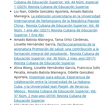
Cubana de Educación Superior: Vol. 44 Núm. especial
1 (2025): Revista Cubana de Educación Superior
Liu Nan, Odette González Aportela, Amado Batista
Mainegra,
La extensión universitaria en la Universidad
Internacional de Heilongjiang de la República Popular
China
,
Revista Cubana de Educación Superior: Vol. 40
Núm. 1 ene-abr (2021): Revista Cubana de Educación
Superior 1 Ene-Abr
Amado Batista Mainegra, Tania Ortiz Cárdenas,
Lissette Hernández García,
Perfeccionamiento de la
asignatura Promoción de salud: una contribución a la
formación integral del estudiante
,
Revista Cubana de
Educación Superior: Vol. 36 Núm. 2 may.-ago (2017):
Revista Cubana de Educación Superior
Alina Wong, Lissette Hernández García, Francisca Solís
Peralta, Amado Batista Mainegra, Odette González
Aportela,
Investigar para educar. Experiencia de
colaboración entre la Universidad de La Habana,
Cuba, y la Universidad jean Piaget, de Veracruz,
México
,
Revista Cubana de Educación Superior: Vol.
37 Núm. 2 may-ago (2018): Revista Cubana de
Educación Superior