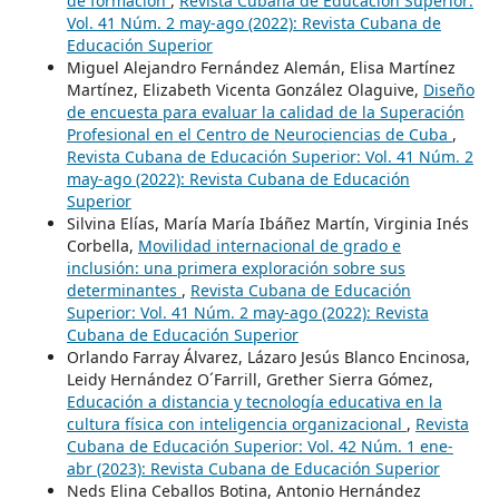
de formación
,
Revista Cubana de Educación Superior:
Vol. 41 Núm. 2 may-ago (2022): Revista Cubana de
Educación Superior
Miguel Alejandro Fernández Alemán, Elisa Martínez
Martínez, Elizabeth Vicenta González Olaguive,
Diseño
de encuesta para evaluar la calidad de la Superación
Profesional en el Centro de Neurociencias de Cuba
,
Revista Cubana de Educación Superior: Vol. 41 Núm. 2
may-ago (2022): Revista Cubana de Educación
Superior
Silvina Elías, María María Ibáñez Martín, Virginia Inés
Corbella,
Movilidad internacional de grado e
inclusión: una primera exploración sobre sus
determinantes
,
Revista Cubana de Educación
Superior: Vol. 41 Núm. 2 may-ago (2022): Revista
Cubana de Educación Superior
Orlando Farray Álvarez, Lázaro Jesús Blanco Encinosa,
Leidy Hernández O´Farrill, Grether Sierra Gómez,
Educación a distancia y tecnología educativa en la
cultura física con inteligencia organizacional
,
Revista
Cubana de Educación Superior: Vol. 42 Núm. 1 ene-
abr (2023): Revista Cubana de Educación Superior
Neds Elina Ceballos Botina, Antonio Hernández