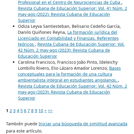
Profesional en el Centro de Neurociencias de Cuba
,
Revista Cubana de Educación Superior: Vol. 41 Núm. 2
may-ago (2022): Revista Cubana de Educación
Superior
Odiza Leyva Santiesteban, Belisario Cedeño García,
Danilo Quiñones Reyna,
La formación jurídica del
Licenciado en Contabilidad y Finanzas. Referentes
teóricos
,
Revista Cubana de Educación Superior: Vol.
42 Núm. 2 may-ago (2023): Revista Cubana de
Educación Superior
Carolina Francisco, Francisco João Pinto, Ideleichy
Lombillo Rivero, Elio Lázaro Amador Lorenzo,
Bases
conceptuales para la formación de una cultura
ambientalista integral en estudiantes angolanos.
,
Revista Cubana de Educación Superior: Vol. 42 Núm. 2
may-ago (2023): Revista Cubana de Educación
Superior
1
2
3
4
5
6
7
8
9
10
>
>>
También puede
Iniciar una búsqueda de similitud avanzada
para este artículo.