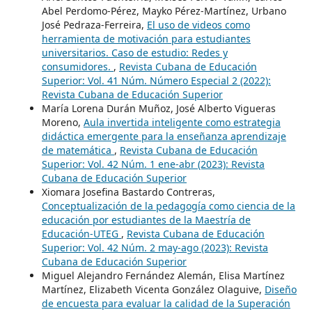
Abel Perdomo-Pérez, Mayko Pérez-Martínez, Urbano
José Pedraza-Ferreira,
El uso de videos como
herramienta de motivación para estudiantes
universitarios. Caso de estudio: Redes y
consumidores.
,
Revista Cubana de Educación
Superior: Vol. 41 Núm. Número Especial 2 (2022):
Revista Cubana de Educación Superior
María Lorena Durán Muñoz, José Alberto Vigueras
Moreno,
Aula invertida inteligente como estrategia
didáctica emergente para la enseñanza aprendizaje
de matemática
,
Revista Cubana de Educación
Superior: Vol. 42 Núm. 1 ene-abr (2023): Revista
Cubana de Educación Superior
Xiomara Josefina Bastardo Contreras,
Conceptualización de la pedagogía como ciencia de la
educación por estudiantes de la Maestría de
Educación-UTEG
,
Revista Cubana de Educación
Superior: Vol. 42 Núm. 2 may-ago (2023): Revista
Cubana de Educación Superior
Miguel Alejandro Fernández Alemán, Elisa Martínez
Martínez, Elizabeth Vicenta González Olaguive,
Diseño
de encuesta para evaluar la calidad de la Superación