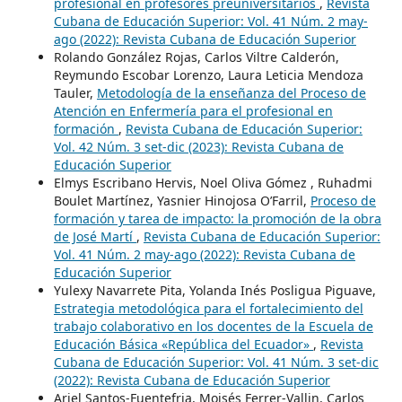
profesional en profesores preuniversitarios
,
Revista
Cubana de Educación Superior: Vol. 41 Núm. 2 may-
ago (2022): Revista Cubana de Educación Superior
Rolando González Rojas, Carlos Viltre Calderón,
Reymundo Escobar Lorenzo, Laura Leticia Mendoza
Tauler,
Metodología de la enseñanza del Proceso de
Atención en Enfermería para el profesional en
formación
,
Revista Cubana de Educación Superior:
Vol. 42 Núm. 3 set-dic (2023): Revista Cubana de
Educación Superior
Elmys Escribano Hervis, Noel Oliva Gómez , Ruhadmi
Boulet Martínez, Yasnier Hinojosa O’Farril,
Proceso de
formación y tarea de impacto: la promoción de la obra
de José Martí
,
Revista Cubana de Educación Superior:
Vol. 41 Núm. 2 may-ago (2022): Revista Cubana de
Educación Superior
Yulexy Navarrete Pita, Yolanda Inés Posligua Piguave,
Estrategia metodológica para el fortalecimiento del
trabajo colaborativo en los docentes de la Escuela de
Educación Básica «República del Ecuador»
,
Revista
Cubana de Educación Superior: Vol. 41 Núm. 3 set-dic
(2022): Revista Cubana de Educación Superior
Ariel Santos-Fuentefria, Moisés Ferrer-Vallin, Carlos