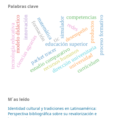
Palabras clave
competencias
innovación
proceso formativo
modelo didáctico
simulador
matemática
formación
productos
redes
tecnología educativa
desempeño
ciencias agrarias
tic
educación superior
dirección universitaria
estudio comparativo
packet tracer
recursos humanos
universidad
currículum
M´as leído
Identidad cultural y tradiciones en Latinoamérica:
Perspectiva bibliográfica sobre su revalorización e