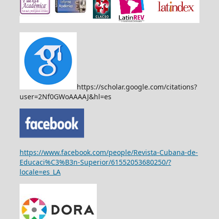
https://scholar.google.com/citations?
user=2Nf0GWoAAAAJ&hl=es
https://www.facebook.com/people/Revista-Cubana-de-
Educaci%C3%B3n-Superior/61552053680250/?
locale=es_LA