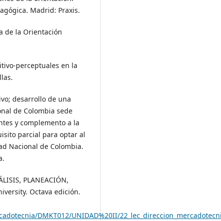
agógica. Madrid: Praxis.
a de la Orientación
tivo-perceptuales en la
llas.
vo; desarrollo de una
ional de Colombia sede
entes y complemento a la
sito parcial para optar al
dad Nacional de Colombia.
a.
ANÁLISIS, PLANEACIÓN,
rsity. Octava edición.
ercadotecnia/DMKT012/UNIDAD%20II/22_lec_direccion_mercadotecn