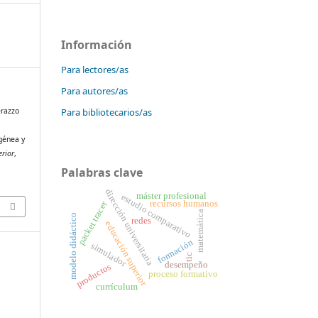
Información
Para lectores/as
Para autores/as
Para bibliotecarios/as
erazzo
génea y
erior
,
Palabras clave
dirección universitaria
máster profesional
estudio comparativo
recursos humanos
packet tracer
matemática
modelo didáctico
redes
educación superior
formación
simulador
tic
desempeño
productos
proceso formativo
currículum