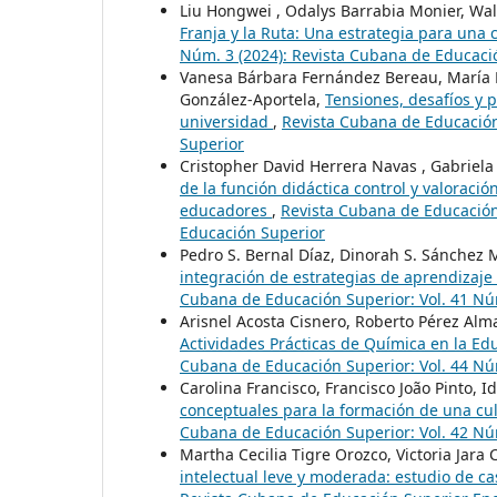
Liu Hongwei , Odalys Barrabia Monier, Walt
Franja y la Ruta: Una estrategia para una
Núm. 3 (2024): Revista Cubana de Educaci
Vanesa Bárbara Fernández Bereau, María 
González-Aportela,
Tensiones, desafíos y p
universidad
,
Revista Cubana de Educación 
Superior
Cristopher David Herrera Navas , Gabriela 
de la función didáctica control y valoraci
educadores
,
Revista Cubana de Educación
Educación Superior
Pedro S. Bernal Díaz, Dinorah S. Sánchez 
integración de estrategias de aprendizaje
Cubana de Educación Superior: Vol. 41 Nú
Arisnel Acosta Cisnero, Roberto Pérez Alm
Actividades Prácticas de Química en la E
Cubana de Educación Superior: Vol. 44 Nú
Carolina Francisco, Francisco João Pinto, 
conceptuales para la formación de una cul
Cubana de Educación Superior: Vol. 42 Nú
Martha Cecilia Tigre Orozco, Victoria Jara
intelectual leve y moderada: estudio de c