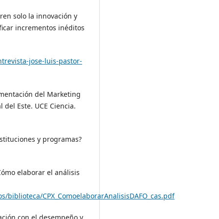
rren solo la innovación y
ficar incrementos inéditos
revista-jose-luis-pastor-
lementación del Marketing
l del Este. UCE Ciencia.
nstituciones y programas?
ómo elaborar el análisis
otos/biblioteca/CPX_ComoelaborarAnalisisDAFO_cas.pdf
elación con el desempeño y