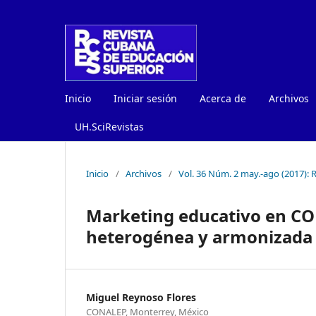
Inicio
Iniciar sesión
Acerca de
Archivos
UH.SciRevistas
Inicio
/
Archivos
/
Vol. 36 Núm. 2 may.-ago (2017):
Marketing educativo en CO
heterogénea y armonizada
Miguel Reynoso Flores
CONALEP, Monterrey, México