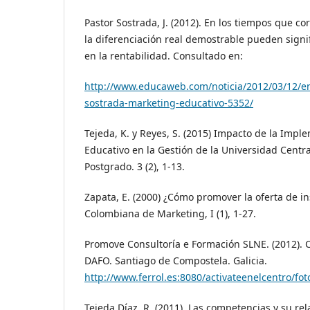
Pastor Sostrada, J. (2012). En los tiempos que co
la diferenciación real demostrable pueden signi
en la rentabilidad. Consultado en:
http://www.educaweb.com/noticia/2012/03/12/ent
sostrada-marketing-educativo-5352/
Tejeda, K. y Reyes, S. (2015) Impacto de la Imp
Educativo en la Gestión de la Universidad Centra
Postgrado. 3 (2), 1-13.
Zapata, E. (2000) ¿Cómo promover la oferta de i
Colombiana de Marketing, I (1), 1-27.
Promove Consultoría e Formación SLNE. (2012). C
DAFO. Santiago de Compostela. Galicia.
http://www.ferrol.es:8080/activateenelcentro/f
Tejeda Díaz, R. (2011). Las competencias y su r