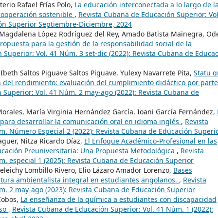
erio Rafael Frías Polo,
La educación interconectada a lo largo de l
 cooperación sostenible
,
Revista Cubana de Educación Superior: Vol
ón Superior Septiembre-Diciembre, 2024
Magdalena López Rodríguez del Rey, Amado Batista Mainegra, Od
ropuesta para la gestión de la responsabilidad social de la
Superior: Vol. 41 Núm. 3 set-dic (2022): Revista Cubana de Educa
Ibeth Saltos Piguave Saltos Piguave, Yulexy Navarrete Pita,
Statu 
ón del rendimiento: evaluación del cumplimiento didáctico por part
 Superior: Vol. 41 Núm. 2 may-ago (2022): Revista Cubana de
Morales, María Virginia Hernández García, Ioani García Fernández,
 para desarrollar la comunicación oral en idioma inglés
,
Revista
m. Número Especial 2 (2022): Revista Cubana de Educación Superi
aguer, Nitza Ricardo Díaz,
El Enfoque Académico-Profesional en las
ducación Preuniversitaria: Una Propuesta Metodológica
,
Revista
m. especial 1 (2025): Revista Cubana de Educación Superior
Ideleichy Lombillo Rivero, Elio Lázaro Amador Lorenzo,
Bases
tura ambientalista integral en estudiantes angolanos.
,
Revista
m. 2 may-ago (2023): Revista Cubana de Educación Superior
 Cobos,
La enseñanza de la química a estudiantes con discapacidad
aso
,
Revista Cubana de Educación Superior: Vol. 41 Núm. 1 (2022):