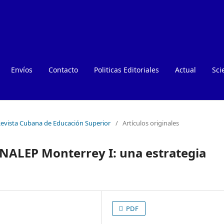
Envíos
Contacto
Politicas Editoriales
Actual
Sci
 Revista Cubana de Educación Superior
/
Artículos originales
NALEP Monterrey I: una estrategia
PDF