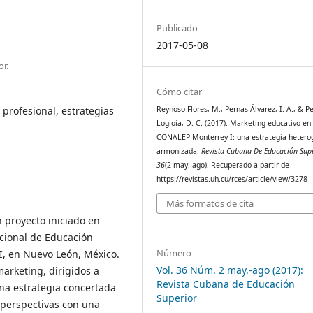
Publicado
2017-05-08
r.
Cómo citar
 profesional, estrategias
Reynoso Flores, M., Pernas Álvarez, I. A., & P
Logioia, D. C. (2017). Marketing educativo en
CONALEP Monterrey I: una estrategia hetero
armonizada.
Revista Cubana De Educación Sup
36
(2 may.-ago). Recuperado a partir de
https://revistas.uh.cu/rces/article/view/3278
Más formatos de cita
n proyecto iniciado en
cional de Educación
Número
 I, en Nuevo León, México.
Vol. 36 Núm. 2 may.-ago (2017):
arketing, dirigidos a
Revista Cubana de Educación
una estrategia concertada
Superior
a perspectivas con una