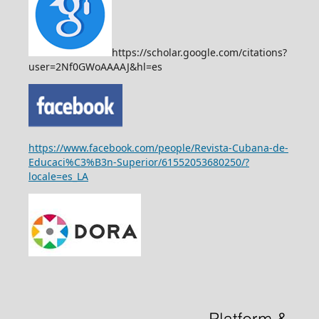
https://scholar.google.com/citations?
user=2Nf0GWoAAAAJ&hl=es
https://www.facebook.com/people/Revista-Cubana-de-
Educaci%C3%B3n-Superior/61552053680250/?
locale=es_LA