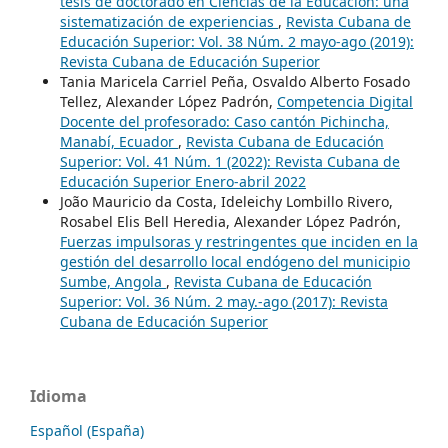
tesis de doctorado en Ciencias de la Educación: una
sistematización de experiencias
,
Revista Cubana de
Educación Superior: Vol. 38 Núm. 2 mayo-ago (2019):
Revista Cubana de Educación Superior
Tania Maricela Carriel Peña, Osvaldo Alberto Fosado
Tellez, Alexander López Padrón,
Competencia Digital
Docente del profesorado: Caso cantón Pichincha,
Manabí, Ecuador
,
Revista Cubana de Educación
Superior: Vol. 41 Núm. 1 (2022): Revista Cubana de
Educación Superior Enero-abril 2022
João Mauricio da Costa, Ideleichy Lombillo Rivero,
Rosabel Elis Bell Heredia, Alexander López Padrón,
Fuerzas impulsoras y restringentes que inciden en la
gestión del desarrollo local endógeno del municipio
Sumbe, Angola
,
Revista Cubana de Educación
Superior: Vol. 36 Núm. 2 may.-ago (2017): Revista
Cubana de Educación Superior
Idioma
Español (España)