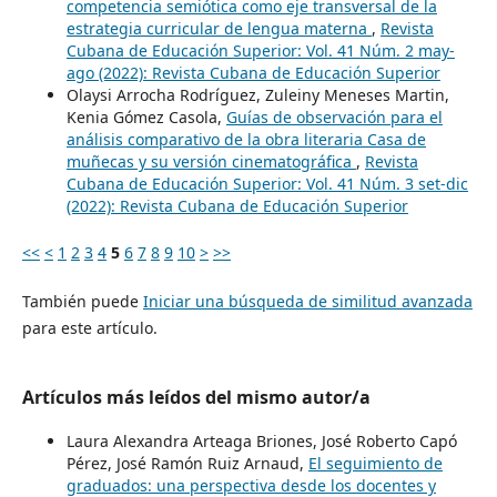
competencia semiótica como eje transversal de la
estrategia curricular de lengua materna
,
Revista
Cubana de Educación Superior: Vol. 41 Núm. 2 may-
ago (2022): Revista Cubana de Educación Superior
Olaysi Arrocha Rodríguez, Zuleiny Meneses Martin,
Kenia Gómez Casola,
Guías de observación para el
análisis comparativo de la obra literaria Casa de
muñecas y su versión cinematográfica
,
Revista
Cubana de Educación Superior: Vol. 41 Núm. 3 set-dic
(2022): Revista Cubana de Educación Superior
<<
<
1
2
3
4
5
6
7
8
9
10
>
>>
También puede
Iniciar una búsqueda de similitud avanzada
para este artículo.
Artículos más leídos del mismo autor/a
Laura Alexandra Arteaga Briones, José Roberto Capó
Pérez, José Ramón Ruiz Arnaud,
El seguimiento de
graduados: una perspectiva desde los docentes y