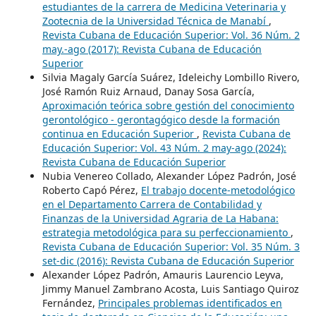
estudiantes de la carrera de Medicina Veterinaria y
Zootecnia de la Universidad Técnica de Manabí
,
Revista Cubana de Educación Superior: Vol. 36 Núm. 2
may.-ago (2017): Revista Cubana de Educación
Superior
Silvia Magaly García Suárez, Ideleichy Lombillo Rivero,
José Ramón Ruiz Arnaud, Danay Sosa García,
Aproximación teórica sobre gestión del conocimiento
gerontológico - gerontagógico desde la formación
continua en Educación Superior
,
Revista Cubana de
Educación Superior: Vol. 43 Núm. 2 may-ago (2024):
Revista Cubana de Educación Superior
Nubia Venereo Collado, Alexander López Padrón, José
Roberto Capó Pérez,
El trabajo docente-metodológico
en el Departamento Carrera de Contabilidad y
Finanzas de la Universidad Agraria de La Habana:
estrategia metodológica para su perfeccionamiento
,
Revista Cubana de Educación Superior: Vol. 35 Núm. 3
set-dic (2016): Revista Cubana de Educación Superior
Alexander López Padrón, Amauris Laurencio Leyva,
Jimmy Manuel Zambrano Acosta, Luis Santiago Quiroz
Fernández,
Principales problemas identificados en