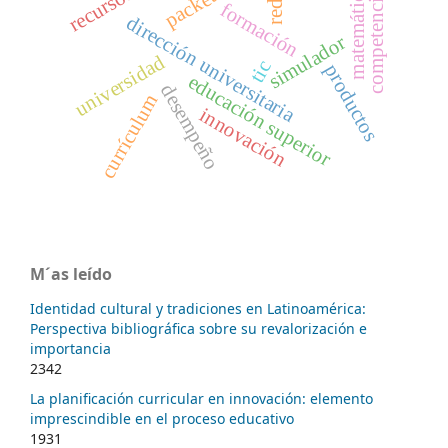
competencias
redes
matemática
formación
dirección universitaria
simulador
universidad
tic
productos
educación superior
desempeño
currículum
innovación
M´as leído
Identidad cultural y tradiciones en Latinoamérica:
Perspectiva bibliográfica sobre su revalorización e
importancia
2342
La planificación curricular en innovación: elemento
imprescindible en el proceso educativo
1931