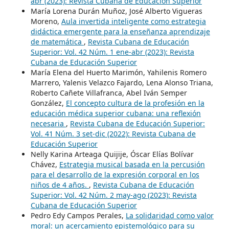
abr (2023): Revista Cubana de Educación Superior
María Lorena Durán Muñoz, José Alberto Vigueras
Moreno,
Aula invertida inteligente como estrategia
didáctica emergente para la enseñanza aprendizaje
de matemática
,
Revista Cubana de Educación
Superior: Vol. 42 Núm. 1 ene-abr (2023): Revista
Cubana de Educación Superior
María Elena del Huerto Marimón, Yahilenis Romero
Marrero, Yalenis Velazco Fajardo, Lena Alonso Triana,
Roberto Cañete Villafranca, Abel Iván Semper
González,
El concepto cultura de la profesión en la
educación médica superior cubana: una reflexión
necesaria
,
Revista Cubana de Educación Superior:
Vol. 41 Núm. 3 set-dic (2022): Revista Cubana de
Educación Superior
Nelly Karina Arteaga Quijije, Óscar Elías Bolívar
Chávez,
Estrategia musical basada en la percusión
para el desarrollo de la expresión corporal en los
niños de 4 años.
,
Revista Cubana de Educación
Superior: Vol. 42 Núm. 2 may-ago (2023): Revista
Cubana de Educación Superior
Pedro Edy Campos Perales,
La solidaridad como valor
moral: un acercamiento epistemológico para su