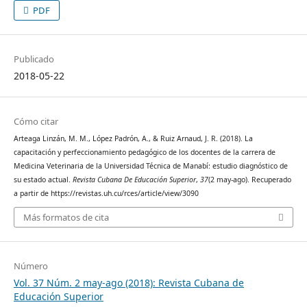
PDF
Publicado
2018-05-22
Cómo citar
Arteaga Linzán, M. M., López Padrón, A., & Ruiz Arnaud, J. R. (2018). La
capacitación y perfeccionamiento pedagógico de los docentes de la carrera de
Medicina Veterinaria de la Universidad Técnica de Manabí: estudio diagnóstico de
su estado actual.
Revista Cubana De Educación Superior
,
37
(2 may-ago). Recuperado
a partir de https://revistas.uh.cu/rces/article/view/3090
Más formatos de cita
Número
Vol. 37 Núm. 2 may-ago (2018): Revista Cubana de
Educación Superior