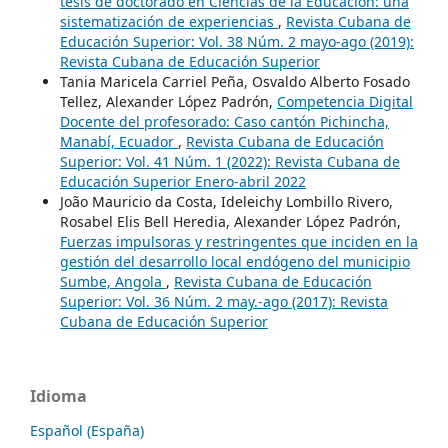
tesis de doctorado en Ciencias de la Educación: una
sistematización de experiencias
,
Revista Cubana de
Educación Superior: Vol. 38 Núm. 2 mayo-ago (2019):
Revista Cubana de Educación Superior
Tania Maricela Carriel Peña, Osvaldo Alberto Fosado
Tellez, Alexander López Padrón,
Competencia Digital
Docente del profesorado: Caso cantón Pichincha,
Manabí, Ecuador
,
Revista Cubana de Educación
Superior: Vol. 41 Núm. 1 (2022): Revista Cubana de
Educación Superior Enero-abril 2022
João Mauricio da Costa, Ideleichy Lombillo Rivero,
Rosabel Elis Bell Heredia, Alexander López Padrón,
Fuerzas impulsoras y restringentes que inciden en la
gestión del desarrollo local endógeno del municipio
Sumbe, Angola
,
Revista Cubana de Educación
Superior: Vol. 36 Núm. 2 may.-ago (2017): Revista
Cubana de Educación Superior
Idioma
Español (España)