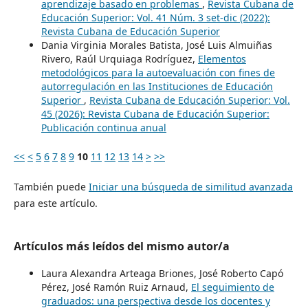
aprendizaje basado en problemas
,
Revista Cubana de
Educación Superior: Vol. 41 Núm. 3 set-dic (2022):
Revista Cubana de Educación Superior
Dania Virginia Morales Batista, José Luis Almuiñas
Rivero, Raúl Urquiaga Rodríguez,
Elementos
metodológicos para la autoevaluación con fines de
autorregulación en las Instituciones de Educación
Superior
,
Revista Cubana de Educación Superior: Vol.
45 (2026): Revista Cubana de Educación Superior:
Publicación continua anual
<<
<
5
6
7
8
9
10
11
12
13
14
>
>>
También puede
Iniciar una búsqueda de similitud avanzada
para este artículo.
Artículos más leídos del mismo autor/a
Laura Alexandra Arteaga Briones, José Roberto Capó
Pérez, José Ramón Ruiz Arnaud,
El seguimiento de
graduados: una perspectiva desde los docentes y