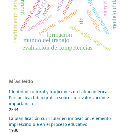
dirección universitaria
, gamificación
estudio comparativo
rendimiento deficiente
modelo didáctico
packet tracer
matemática
productos
redes
recursos humanos
simulador
desempeño
tic
educación superior
formación
mundo del trabajo
evaluación de competencias
M´as leído
Identidad cultural y tradiciones en Latinoamérica:
Perspectiva bibliográfica sobre su revalorización e
importancia
2344
La planificación curricular en innovación: elemento
imprescindible en el proceso educativo
1930