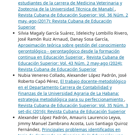
estudiantes de la carrera de Medicina Veterinaria y
Zootecnia de la Universidad Técnica de Manabí
,
Revista Cubana de Educación Superior: Vol. 36 Núm. 2
may.-ago (2017): Revista Cubana de Educación
Superior
Silvia Magaly García Suárez, Ideleichy Lombillo Rivero,
José Ramón Ruiz Arnaud, Danay Sosa García,
Aproximación teórica sobre gestión del conocimiento
gerontológico - gerontagógico desde la formación
continua en Educación Superior
,
Revista Cubana de
Educación Superior: Vol. 43 Núm. 2 may-ago (2024):
Revista Cubana de Educación Superior
Nubia Venereo Collado, Alexander López Padrón, José
Roberto Capó Pérez,
El trabajo docente-metodológico
en el Departamento Carrera de Contabilidad y
Finanzas de la Universidad Agraria de La Habana:
estrategia metodológica para su perfeccionamiento
,
Revista Cubana de Educación Superior: Vol. 35 Núm. 3
set-dic (2016): Revista Cubana de Educación Superior
Alexander López Padrón, Amauris Laurencio Leyva,
Jimmy Manuel Zambrano Acosta, Luis Santiago Quiroz
Fernández,
Principales problemas identificados en