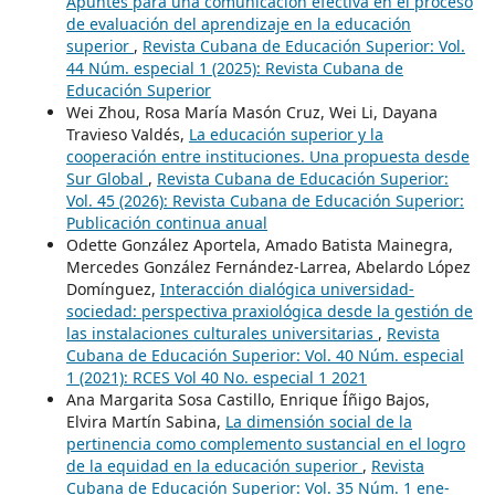
Apuntes para una comunicación efectiva en el proceso
de evaluación del aprendizaje en la educación
superior
,
Revista Cubana de Educación Superior: Vol.
44 Núm. especial 1 (2025): Revista Cubana de
Educación Superior
Wei Zhou, Rosa María Masón Cruz, Wei Li, Dayana
Travieso Valdés,
La educación superior y la
cooperación entre instituciones. Una propuesta desde
Sur Global
,
Revista Cubana de Educación Superior:
Vol. 45 (2026): Revista Cubana de Educación Superior:
Publicación continua anual
Odette González Aportela, Amado Batista Mainegra,
Mercedes González Fernández-Larrea, Abelardo López
Domínguez,
Interacción dialógica universidad-
sociedad: perspectiva praxiológica desde la gestión de
las instalaciones culturales universitarias
,
Revista
Cubana de Educación Superior: Vol. 40 Núm. especial
1 (2021): RCES Vol 40 No. especial 1 2021
Ana Margarita Sosa Castillo, Enrique Íñigo Bajos,
Elvira Martín Sabina,
La dimensión social de la
pertinencia como complemento sustancial en el logro
de la equidad en la educación superior
,
Revista
Cubana de Educación Superior: Vol. 35 Núm. 1 ene-