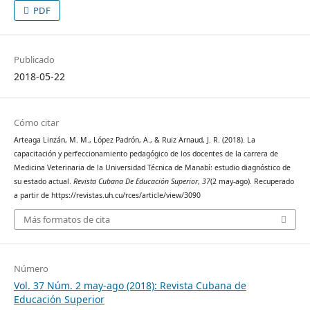
PDF
Publicado
2018-05-22
Cómo citar
Arteaga Linzán, M. M., López Padrón, A., & Ruiz Arnaud, J. R. (2018). La
capacitación y perfeccionamiento pedagógico de los docentes de la carrera de
Medicina Veterinaria de la Universidad Técnica de Manabí: estudio diagnóstico de
su estado actual.
Revista Cubana De Educación Superior
,
37
(2 may-ago). Recuperado
a partir de https://revistas.uh.cu/rces/article/view/3090
Más formatos de cita
Número
Vol. 37 Núm. 2 may-ago (2018): Revista Cubana de
Educación Superior