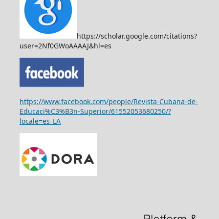
https://scholar.google.com/citations?
user=2Nf0GWoAAAAJ&hl=es
https://www.facebook.com/people/Revista-Cubana-de-
Educaci%C3%B3n-Superior/61552053680250/?
locale=es_LA