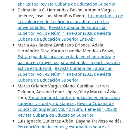
abr (2016): Revista Cubana de Educación Superior
Delma de la C. Hernández Falcón, Antonio Vargas
Jiménez, José Luis Almuiñas Rivero,
La importancia de
la evaluación de la eficiencia académica en las
universidades
,
Revista Cubana de Educación
Superior: Vol. 39 Núm. 1 ene-abr (2020): Revista
Cubana de Educación Superior Ene-Abr
María Auxiliadora Zambrano Briones, Adela
Hernández Díaz, Karina Luzdelia Mendoza Bravo,
Estrategia didáctica sustentada en el aprendizaje
basado en proyectos para estimular la participación
activa estudiantil
,
Revista Cubana de Educación
Superior: Vol. 42 Núm. 1 ene-abr (2023): Revista
Cubana de Educación Superior
Marco Orlando Vargas Olano, Carolina Herrera
Delgado, Adriana López López, Yeicy Marcela Ávila
Lara,
Fortaleciendo la autorregulación en educación
superior virtual y a distancia
,
Revista Cubana de
Educación Superior: Vol. 42 Núm. 1 ene-abr (2023):
Revista Cubana de Educación Superior
Luis Ignacio Gutiérrez Albán, Dayana Travieso Valdés,
Percepción de docentes y estudiantes sobre el