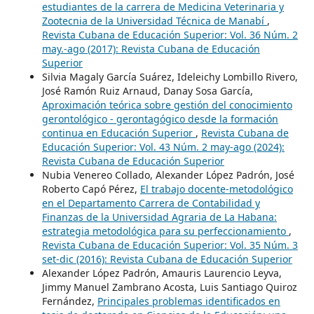
estudiantes de la carrera de Medicina Veterinaria y
Zootecnia de la Universidad Técnica de Manabí
,
Revista Cubana de Educación Superior: Vol. 36 Núm. 2
may.-ago (2017): Revista Cubana de Educación
Superior
Silvia Magaly García Suárez, Ideleichy Lombillo Rivero,
José Ramón Ruiz Arnaud, Danay Sosa García,
Aproximación teórica sobre gestión del conocimiento
gerontológico - gerontagógico desde la formación
continua en Educación Superior
,
Revista Cubana de
Educación Superior: Vol. 43 Núm. 2 may-ago (2024):
Revista Cubana de Educación Superior
Nubia Venereo Collado, Alexander López Padrón, José
Roberto Capó Pérez,
El trabajo docente-metodológico
en el Departamento Carrera de Contabilidad y
Finanzas de la Universidad Agraria de La Habana:
estrategia metodológica para su perfeccionamiento
,
Revista Cubana de Educación Superior: Vol. 35 Núm. 3
set-dic (2016): Revista Cubana de Educación Superior
Alexander López Padrón, Amauris Laurencio Leyva,
Jimmy Manuel Zambrano Acosta, Luis Santiago Quiroz
Fernández,
Principales problemas identificados en