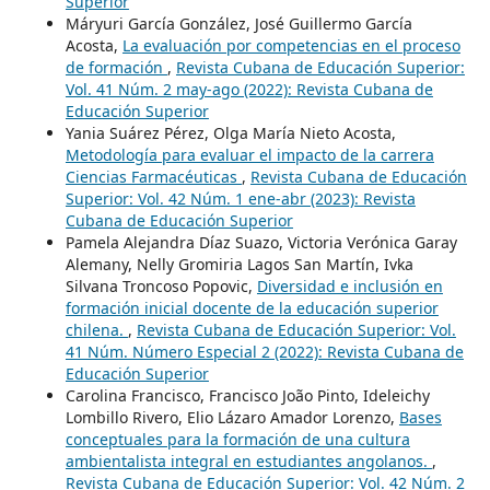
Superior
Máryuri García González, José Guillermo García
Acosta,
La evaluación por competencias en el proceso
de formación
,
Revista Cubana de Educación Superior:
Vol. 41 Núm. 2 may-ago (2022): Revista Cubana de
Educación Superior
Yania Suárez Pérez, Olga María Nieto Acosta,
Metodología para evaluar el impacto de la carrera
Ciencias Farmacéuticas
,
Revista Cubana de Educación
Superior: Vol. 42 Núm. 1 ene-abr (2023): Revista
Cubana de Educación Superior
Pamela Alejandra Díaz Suazo, Victoria Verónica Garay
Alemany, Nelly Gromiria Lagos San Martín, Ivka
Silvana Troncoso Popovic,
Diversidad e inclusión en
formación inicial docente de la educación superior
chilena.
,
Revista Cubana de Educación Superior: Vol.
41 Núm. Número Especial 2 (2022): Revista Cubana de
Educación Superior
Carolina Francisco, Francisco João Pinto, Ideleichy
Lombillo Rivero, Elio Lázaro Amador Lorenzo,
Bases
conceptuales para la formación de una cultura
ambientalista integral en estudiantes angolanos.
,
Revista Cubana de Educación Superior: Vol. 42 Núm. 2