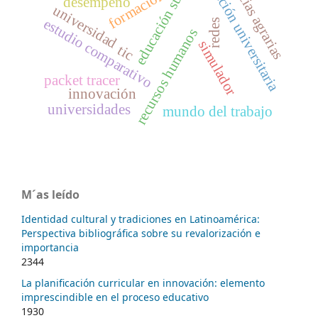
educación superior
dirección universitaria
ciencias agrarias
formación
desempeño
universidad
estudio comparativo
redes
recursos humanos
simulador
tic
packet tracer
innovación
universidades
mundo del trabajo
M´as leído
Identidad cultural y tradiciones en Latinoamérica:
Perspectiva bibliográfica sobre su revalorización e
importancia
2344
La planificación curricular en innovación: elemento
imprescindible en el proceso educativo
1930