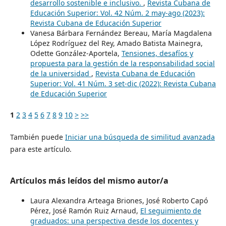
desarrollo sostenible e inclusivo.
,
Revista Cubana de
Educación Superior: Vol. 42 Núm. 2 may-ago (2023):
Revista Cubana de Educación Superior
Vanesa Bárbara Fernández Bereau, María Magdalena
López Rodríguez del Rey, Amado Batista Mainegra,
Odette González-Aportela,
Tensiones, desafíos y
propuesta para la gestión de la responsabilidad social
de la universidad
,
Revista Cubana de Educación
Superior: Vol. 41 Núm. 3 set-dic (2022): Revista Cubana
de Educación Superior
1
2
3
4
5
6
7
8
9
10
>
>>
También puede
Iniciar una búsqueda de similitud avanzada
para este artículo.
Artículos más leídos del mismo autor/a
Laura Alexandra Arteaga Briones, José Roberto Capó
Pérez, José Ramón Ruiz Arnaud,
El seguimiento de
graduados: una perspectiva desde los docentes y