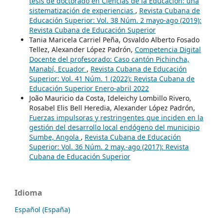
tesis de doctorado en Ciencias de la Educación: una
sistematización de experiencias
,
Revista Cubana de
Educación Superior: Vol. 38 Núm. 2 mayo-ago (2019):
Revista Cubana de Educación Superior
Tania Maricela Carriel Peña, Osvaldo Alberto Fosado
Tellez, Alexander López Padrón,
Competencia Digital
Docente del profesorado: Caso cantón Pichincha,
Manabí, Ecuador
,
Revista Cubana de Educación
Superior: Vol. 41 Núm. 1 (2022): Revista Cubana de
Educación Superior Enero-abril 2022
João Mauricio da Costa, Ideleichy Lombillo Rivero,
Rosabel Elis Bell Heredia, Alexander López Padrón,
Fuerzas impulsoras y restringentes que inciden en la
gestión del desarrollo local endógeno del municipio
Sumbe, Angola
,
Revista Cubana de Educación
Superior: Vol. 36 Núm. 2 may.-ago (2017): Revista
Cubana de Educación Superior
Idioma
Español (España)