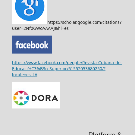
https://scholar.google.com/citations?
user=2Nf0GWoAAAAJ&hl=es
https://www.facebook.com/people/Revista-Cubana-de-
Educaci%C3%B3n-Superior/61552053680250/?
locale=es_LA