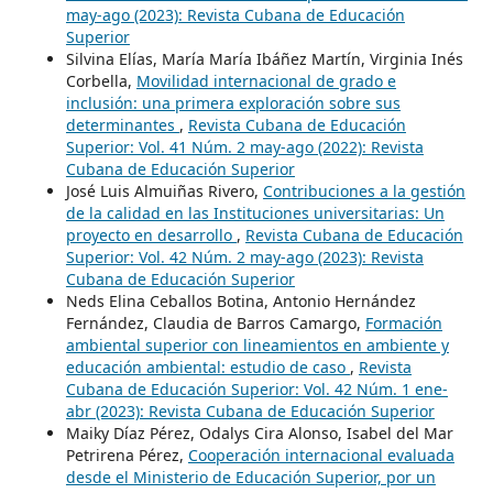
may-ago (2023): Revista Cubana de Educación
Superior
Silvina Elías, María María Ibáñez Martín, Virginia Inés
Corbella,
Movilidad internacional de grado e
inclusión: una primera exploración sobre sus
determinantes
,
Revista Cubana de Educación
Superior: Vol. 41 Núm. 2 may-ago (2022): Revista
Cubana de Educación Superior
José Luis Almuiñas Rivero,
Contribuciones a la gestión
de la calidad en las Instituciones universitarias: Un
proyecto en desarrollo
,
Revista Cubana de Educación
Superior: Vol. 42 Núm. 2 may-ago (2023): Revista
Cubana de Educación Superior
Neds Elina Ceballos Botina, Antonio Hernández
Fernández, Claudia de Barros Camargo,
Formación
ambiental superior con lineamientos en ambiente y
educación ambiental: estudio de caso
,
Revista
Cubana de Educación Superior: Vol. 42 Núm. 1 ene-
abr (2023): Revista Cubana de Educación Superior
Maiky Díaz Pérez, Odalys Cira Alonso, Isabel del Mar
Petrirena Pérez,
Cooperación internacional evaluada
desde el Ministerio de Educación Superior, por un