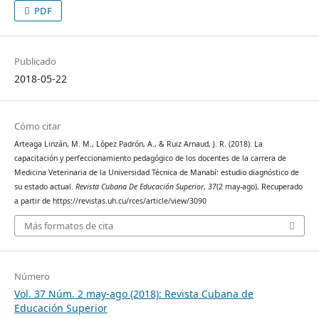
PDF
Publicado
2018-05-22
Cómo citar
Arteaga Linzán, M. M., López Padrón, A., & Ruiz Arnaud, J. R. (2018). La
capacitación y perfeccionamiento pedagógico de los docentes de la carrera de
Medicina Veterinaria de la Universidad Técnica de Manabí: estudio diagnóstico de
su estado actual.
Revista Cubana De Educación Superior
,
37
(2 may-ago). Recuperado
a partir de https://revistas.uh.cu/rces/article/view/3090
Más formatos de cita
Número
Vol. 37 Núm. 2 may-ago (2018): Revista Cubana de
Educación Superior