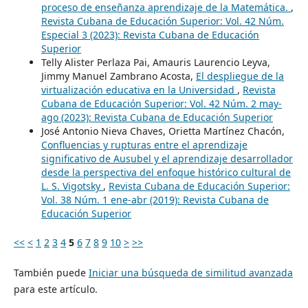
proceso de enseñanza aprendizaje de la Matemática.
,
Revista Cubana de Educación Superior: Vol. 42 Núm.
Especial 3 (2023): Revista Cubana de Educación
Superior
Telly Alister Perlaza Pai, Amauris Laurencio Leyva,
Jimmy Manuel Zambrano Acosta,
El despliegue de la
virtualización educativa en la Universidad
,
Revista
Cubana de Educación Superior: Vol. 42 Núm. 2 may-
ago (2023): Revista Cubana de Educación Superior
José Antonio Nieva Chaves, Orietta Martínez Chacón,
Confluencias y rupturas entre el aprendizaje
significativo de Ausubel y el aprendizaje desarrollador
desde la perspectiva del enfoque histórico cultural de
L. S. Vigotsky
,
Revista Cubana de Educación Superior:
Vol. 38 Núm. 1 ene-abr (2019): Revista Cubana de
Educación Superior
<<
<
1
2
3
4
5
6
7
8
9
10
>
>>
También puede
Iniciar una búsqueda de similitud avanzada
para este artículo.