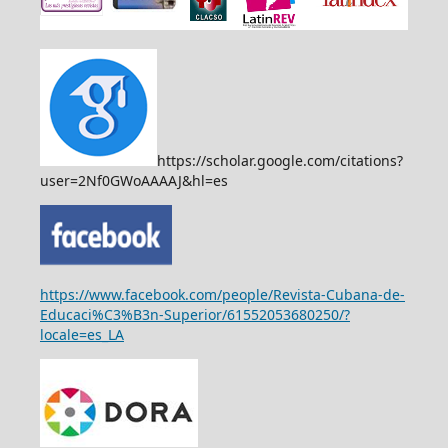
https://scholar.google.com/citations?
user=2Nf0GWoAAAAJ&hl=es
https://www.facebook.com/people/Revista-Cubana-de-
Educaci%C3%B3n-Superior/61552053680250/?
locale=es_LA