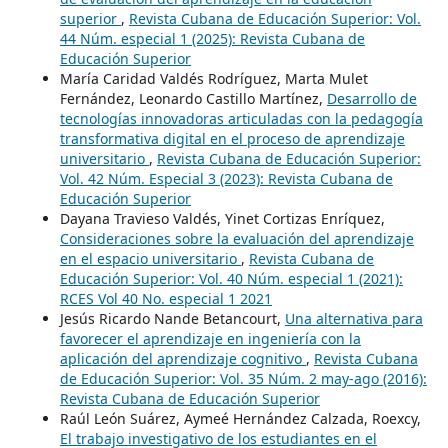
superior
,
Revista Cubana de Educación Superior: Vol.
44 Núm. especial 1 (2025): Revista Cubana de
Educación Superior
María Caridad Valdés Rodríguez, Marta Mulet
Fernández, Leonardo Castillo Martínez,
Desarrollo de
tecnologías innovadoras articuladas con la pedagogía
transformativa digital en el proceso de aprendizaje
universitario
,
Revista Cubana de Educación Superior:
Vol. 42 Núm. Especial 3 (2023): Revista Cubana de
Educación Superior
Dayana Travieso Valdés, Yinet Cortizas Enríquez,
Consideraciones sobre la evaluación del aprendizaje
en el espacio universitario
,
Revista Cubana de
Educación Superior: Vol. 40 Núm. especial 1 (2021):
RCES Vol 40 No. especial 1 2021
Jesús Ricardo Nande Betancourt,
Una alternativa para
favorecer el aprendizaje en ingeniería con la
aplicación del aprendizaje cognitivo
,
Revista Cubana
de Educación Superior: Vol. 35 Núm. 2 may-ago (2016):
Revista Cubana de Educación Superior
Raúl León Suárez, Aymeé Hernández Calzada, Roexcy,
El trabajo investigativo de los estudiantes en el