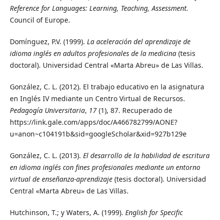
Reference for Languages: Learning, Teaching, Assessment.
Council of Europe.
Domínguez, P.V. (1999).
La aceleración del aprendizaje de
idioma inglés en adultos profesionales de la medicina
(tesis
doctoral). Universidad Central «Marta Abreu» de Las Villas.
González, C. L. (2012). El trabajo educativo en la asignatura
en Inglés IV mediante un Centro Virtual de Recursos.
Pedagogía Universitaria
,
17
(1), 87. Recuperado de
https://link.gale.com/apps/doc/A466782799/AONE?
u=anon~c104191b&sid=googleScholar&xid=927b129e
González, C. L. (2013).
El desarrollo de la habilidad de escritura
en idioma inglés con fines profesionales mediante un entorno
virtual de enseñanza-aprendizaje
(tesis doctoral). Universidad
Central «Marta Abreu» de Las Villas.
Hutchinson, T.; y Waters, A. (1999).
English for Specific