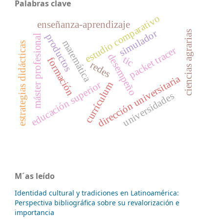
Palabras clave
estudio comparativo
enseñanza-aprendizaje
simulador
ciencias agrarias
productos
máster profesional
matemática
estrategias didácticas
packet tracer
desempeño
tic
formación
redes
dirección universitaria
educación superior
currículum
universidades
M´as leído
Identidad cultural y tradiciones en Latinoamérica:
Perspectiva bibliográfica sobre su revalorización e
importancia