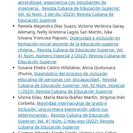
aprendizaje: experiencia con estudiantes de
ingeniería
,
Revista Cubana de Educación Superior:
Vol. 42 Núm. 3 set-dic (2023): Revista Cubana de
Educación Superior
Pamela Alejandra Díaz Suazo, Victoria Verónica Garay
Alemany, Nelly Gromiria Lagos San Martín, Ivka
Silvana Troncoso Popovic,
Diversidad e inclusión en
formación inicial docente de la educación superior
chilena.
,
Revista Cubana de Educación Superior: Vol.
41 Núm. Número Especial 2 (2022): Revista Cubana de
Educación Superior
Susana Elodia Castro Villalobos, Alicia Quituisaca
Zhunio,
Diagnóstico del proceso de inclusión
educativa de personas con discapacidad
,
Revista
Cubana de Educación Superior: Vol. 42 Núm. especial
1 (2023): Revista Cubana de Educación Superior
Silvina Elías, María María Ibáñez Martín, Virginia Inés
Corbella,
Movilidad internacional de grado e
inclusión: una primera exploración sobre sus
determinantes
,
Revista Cubana de Educación
Superior: Vol. 41 Núm. 2 may-ago (2022): Revista
Cubana de Educación Superior
Carmen Yolanda Sinchi Sinchi, Victoria Jara-Cobos,