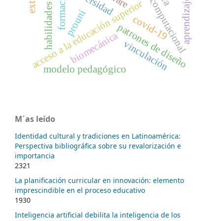
modelo computacional
universidad
formación
aprendizaje
acceso a la educación superior
habilidades
prouni
covid-19
patrones de diseño
biomecánica
vinculación
modelo pedagógico
M´as leído
Identidad cultural y tradiciones en Latinoamérica:
Perspectiva bibliográfica sobre su revalorización e
importancia
2321
La planificación curricular en innovación: elemento
imprescindible en el proceso educativo
1930
Inteligencia artificial debilita la inteligencia de los