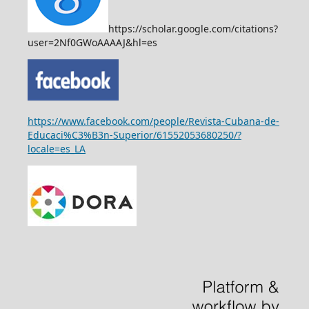
https://scholar.google.com/citations?
user=2Nf0GWoAAAAJ&hl=es
https://www.facebook.com/people/Revista-Cubana-de-
Educaci%C3%B3n-Superior/61552053680250/?
locale=es_LA