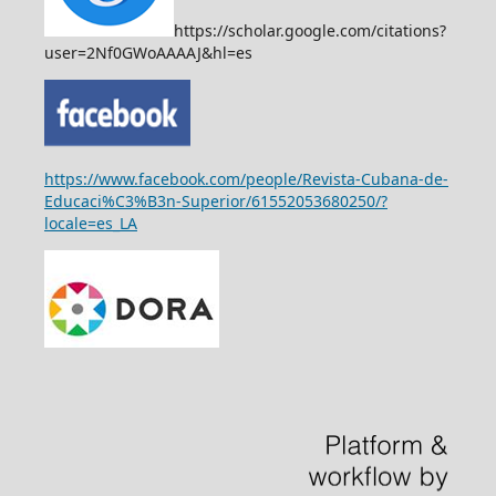
https://scholar.google.com/citations?
user=2Nf0GWoAAAAJ&hl=es
https://www.facebook.com/people/Revista-Cubana-de-
Educaci%C3%B3n-Superior/61552053680250/?
locale=es_LA