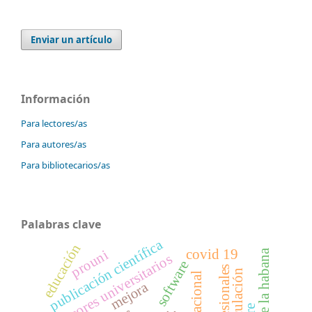
Enviar un artículo
Información
Para lectores/as
Para autores/as
Para bibliotecarios/as
Palabras clave
publicación científica
educación
covid 19
prouni
profesores universitarios
software
profesionales
vinculación
mejora