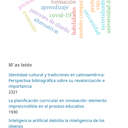
universidad de la habana
modelo computacional
incertidumbre
formación
aprendizaje
patrones de diseño
habilidades
universidad
extensión
covid-19
alternativas
M´as leído
Identidad cultural y tradiciones en Latinoamérica:
Perspectiva bibliográfica sobre su revalorización e
importancia
2321
La planificación curricular en innovación: elemento
imprescindible en el proceso educativo
1930
Inteligencia artificial debilita la inteligencia de los
jóvenes