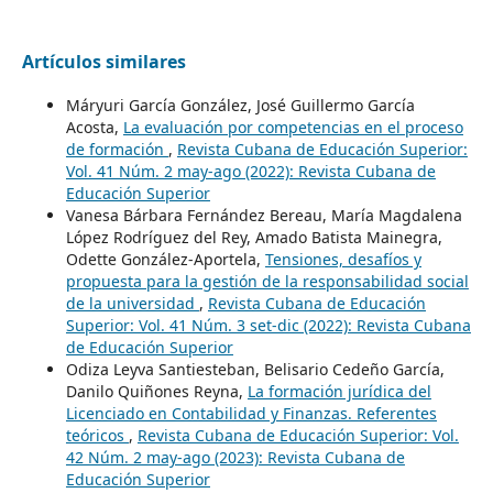
Artículos similares
Máryuri García González, José Guillermo García
Acosta,
La evaluación por competencias en el proceso
de formación
,
Revista Cubana de Educación Superior:
Vol. 41 Núm. 2 may-ago (2022): Revista Cubana de
Educación Superior
Vanesa Bárbara Fernández Bereau, María Magdalena
López Rodríguez del Rey, Amado Batista Mainegra,
Odette González-Aportela,
Tensiones, desafíos y
propuesta para la gestión de la responsabilidad social
de la universidad
,
Revista Cubana de Educación
Superior: Vol. 41 Núm. 3 set-dic (2022): Revista Cubana
de Educación Superior
Odiza Leyva Santiesteban, Belisario Cedeño García,
Danilo Quiñones Reyna,
La formación jurídica del
Licenciado en Contabilidad y Finanzas. Referentes
teóricos
,
Revista Cubana de Educación Superior: Vol.
42 Núm. 2 may-ago (2023): Revista Cubana de
Educación Superior