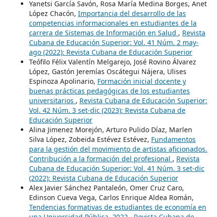
Yanetsi García Savón, Rosa María Medina Borges, Anet
López Chacón,
Importancia del desarrollo de las
competencias informacionales en estudiantes de la
carrera de Sistemas de Información en Salud
,
Revista
Cubana de Educación Superior: Vol. 41 Núm. 2 may-
ago (2022): Revista Cubana de Educación Superior
Teófilo Félix Valentín Melgarejo, José Rovino Álvarez
López, Gastón Jeremías Oscátegui Nájera, Ulises
Espinoza Apolinario,
Formación inicial docente y
buenas prácticas pedagógicas de los estudiantes
universitarios
,
Revista Cubana de Educación Superior:
Vol. 42 Núm. 3 set-dic (2023): Revista Cubana de
Educación Superior
Alina Jimenez Morejón, Arturo Pulido Díaz, Marlen
Silva López, Zobeida Estévez Estévez,
Fundamentos
para la gestión del movimiento de artistas aficionados.
Contribución a la formación del profesional
,
Revista
Cubana de Educación Superior: Vol. 41 Núm. 3 set-dic
(2022): Revista Cubana de Educación Superior
Alex Javier Sánchez Pantaleón, Omer Cruz Caro,
Edinson Cueva Vega, Carlos Enrique Aldea Román,
Tendencias formativas de estudiantes de economía en
una Universidad Pública, 2022
,
Revista Cubana de