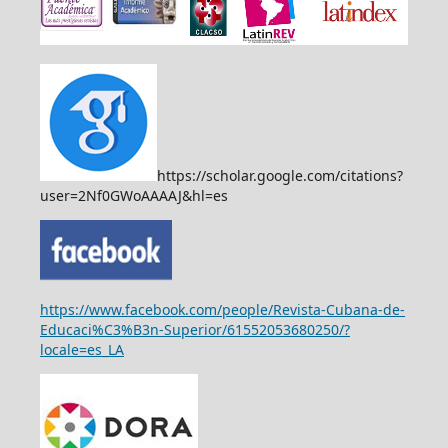
https://scholar.google.com/citations?
user=2Nf0GWoAAAAJ&hl=es
https://www.facebook.com/people/Revista-Cubana-de-
Educaci%C3%B3n-Superior/61552053680250/?
locale=es_LA