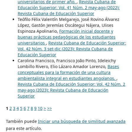
universitarios de primer año.
,
Revista Cubana de
Educación Superior: Vol. 41 Núm. 2 may-ago (2022):
Revista Cubana de Educación Superior
Teófilo Félix Valentín Melgarejo, José Rovino Álvarez
López, Gastón Jeremías Oscátegui Nájera, Ulises
Espinoza Apolinario,
Formación inicial docente y
buenas prácticas pedagógicas de los estudiantes
universitarios
,
Revista Cubana de Educación Superior:
Vol. 42 Núm. 3 set-dic (2023): Revista Cubana de
Educación Superior
Carolina Francisco, Francisco João Pinto, Ideleichy
Lombillo Rivero, Elio Lázaro Amador Lorenzo,
Bases
conceptuales para la formación de una cultura
ambientalista integral en estudiantes angolanos.
,
Revista Cubana de Educación Superior: Vol. 42 Núm. 2
may-ago (2023): Revista Cubana de Educación
Superior
1
2
3
4
5
6
7
8
9
10
>
>>
También puede
Iniciar una búsqueda de similitud avanzada
para este artículo.