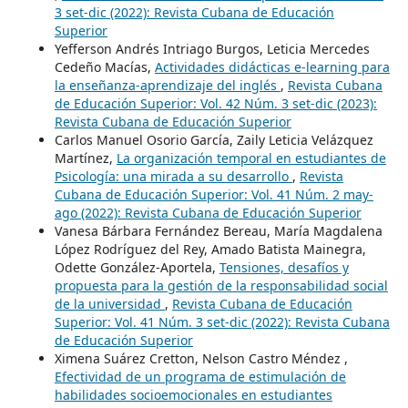
3 set-dic (2022): Revista Cubana de Educación
Superior
Yefferson Andrés Intriago Burgos, Leticia Mercedes
Cedeño Macías,
Actividades didácticas e-learning para
la enseñanza-aprendizaje del inglés
,
Revista Cubana
de Educación Superior: Vol. 42 Núm. 3 set-dic (2023):
Revista Cubana de Educación Superior
Carlos Manuel Osorio García, Zaily Leticia Velázquez
Martínez,
La organización temporal en estudiantes de
Psicología: una mirada a su desarrollo
,
Revista
Cubana de Educación Superior: Vol. 41 Núm. 2 may-
ago (2022): Revista Cubana de Educación Superior
Vanesa Bárbara Fernández Bereau, María Magdalena
López Rodríguez del Rey, Amado Batista Mainegra,
Odette González-Aportela,
Tensiones, desafíos y
propuesta para la gestión de la responsabilidad social
de la universidad
,
Revista Cubana de Educación
Superior: Vol. 41 Núm. 3 set-dic (2022): Revista Cubana
de Educación Superior
Ximena Suárez Cretton, Nelson Castro Méndez ,
Efectividad de un programa de estimulación de
habilidades socioemocionales en estudiantes