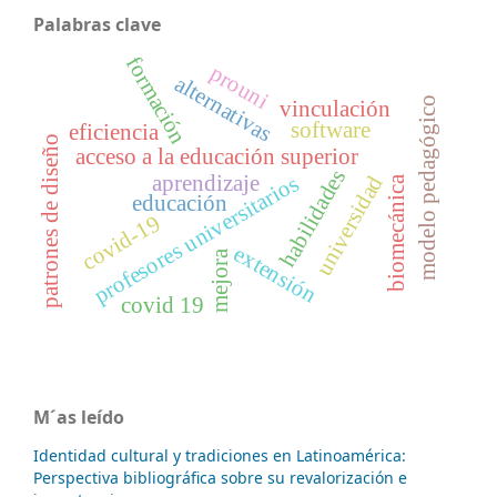
Palabras clave
formación
prouni
alternativas
modelo pedagógico
vinculación
software
eficiencia
patrones de diseño
acceso a la educación superior
habilidades
aprendizaje
profesores universitarios
universidad
biomecánica
educación
covid-19
extensión
mejora
covid 19
M´as leído
Identidad cultural y tradiciones en Latinoamérica:
Perspectiva bibliográfica sobre su revalorización e