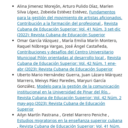
Alina Jimenez Morejón, Arturo Pulido Díaz, Marlen
Silva López, Zobeida Estévez Estévez,
Fundamentos
para la gestión del movimiento de artistas aficionados.
Contribución a la formación del profesional
,
Revista
Cubana de Educación Superior: Vol. 41 Núm. 3 set-dic
(2022): Revista Cubana de Educación Superior
Omar García Vázquez , María Emilia Marín Montero,
Raquel Nóbrega Vargas, José Ángel Castañeda,
Contribuciones y desafíos del Centro Universitario
Municipal Pilón orientadas al desarrollo local
,
Revista
Cubana de Educación Superior: Vol. 42 Núm. 1 ene-
abr (2023): Revista Cubana de Educación Superior
Uberto Mario Hernández Guerra, Juan Lázaro Márquez
Marrero, Meivys Páez Paredes, Maryuri García
González,
Modelo para la gestión de la comunicación
institucional en la Universidad de Pinar del Río.
,
Revista Cubana de Educación Superior: Vol. 42 Núm. 2
may-ago (2023): Revista Cubana de Educación
Superior
Ailyn Martín Pastrana , Gretel Marrero Peniche ,
Estudios migratorios en la enseñanza superior cubana
,
Revista Cubana de Educación Superior: Vol. 41 Núm.