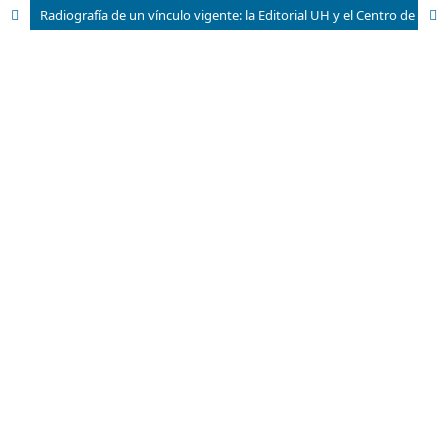
Radiografía de un vínculo vigente: la Editorial UH y el Centro de Estudios para el Perfeccionamiento de la Educación Superior (CEPES)