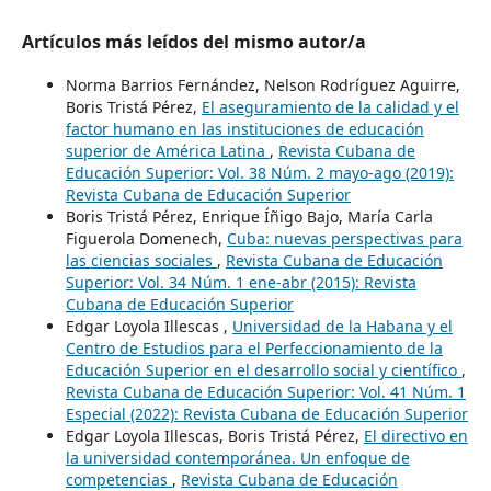
Artículos más leídos del mismo autor/a
Norma Barrios Fernández, Nelson Rodríguez Aguirre,
Boris Tristá Pérez,
El aseguramiento de la calidad y el
factor humano en las instituciones de educación
superior de América Latina
,
Revista Cubana de
Educación Superior: Vol. 38 Núm. 2 mayo-ago (2019):
Revista Cubana de Educación Superior
Boris Tristá Pérez, Enrique Íñigo Bajo, María Carla
Figuerola Domenech,
Cuba: nuevas perspectivas para
las ciencias sociales
,
Revista Cubana de Educación
Superior: Vol. 34 Núm. 1 ene-abr (2015): Revista
Cubana de Educación Superior
Edgar Loyola Illescas ,
Universidad de la Habana y el
Centro de Estudios para el Perfeccionamiento de la
Educación Superior en el desarrollo social y científico
,
Revista Cubana de Educación Superior: Vol. 41 Núm. 1
Especial (2022): Revista Cubana de Educación Superior
Edgar Loyola Illescas, Boris Tristá Pérez,
El directivo en
la universidad contemporánea. Un enfoque de
competencias
,
Revista Cubana de Educación