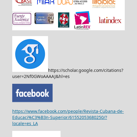
https://scholar.google.com/citations?
user=2Nf0GWoAAAAJ&hl=es
https://www.facebook.com/people/Revista-Cubana-de-
Educaci%C3%B3n-Superior/61552053680250/?
locale=es_LA