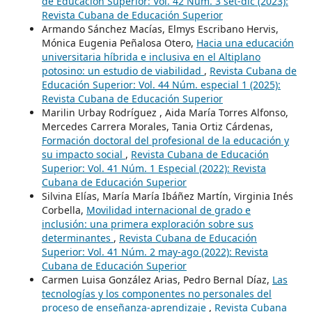
de Educación Superior: Vol. 42 Núm. 3 set-dic (2023):
Revista Cubana de Educación Superior
Armando Sánchez Macías, Elmys Escribano Hervis,
Mónica Eugenia Peñalosa Otero,
Hacia una educación
universitaria híbrida e inclusiva en el Altiplano
potosino: un estudio de viabilidad
,
Revista Cubana de
Educación Superior: Vol. 44 Núm. especial 1 (2025):
Revista Cubana de Educación Superior
Marilin Urbay Rodríguez , Aida María Torres Alfonso,
Mercedes Carrera Morales, Tania Ortiz Cárdenas,
Formación doctoral del profesional de la educación y
su impacto social
,
Revista Cubana de Educación
Superior: Vol. 41 Núm. 1 Especial (2022): Revista
Cubana de Educación Superior
Silvina Elías, María María Ibáñez Martín, Virginia Inés
Corbella,
Movilidad internacional de grado e
inclusión: una primera exploración sobre sus
determinantes
,
Revista Cubana de Educación
Superior: Vol. 41 Núm. 2 may-ago (2022): Revista
Cubana de Educación Superior
Carmen Luisa González Arias, Pedro Bernal Díaz,
Las
tecnologías y los componentes no personales del
proceso de enseñanza-aprendizaje
,
Revista Cubana