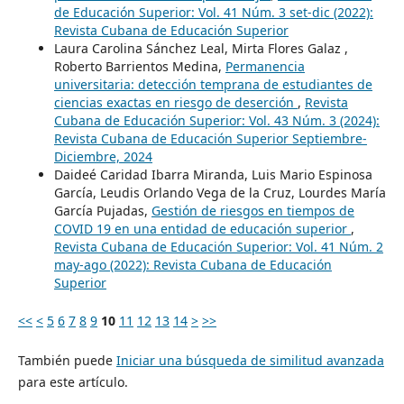
de Educación Superior: Vol. 41 Núm. 3 set-dic (2022):
Revista Cubana de Educación Superior
Laura Carolina Sánchez Leal, Mirta Flores Galaz ,
Roberto Barrientos Medina,
Permanencia
universitaria: detección temprana de estudiantes de
ciencias exactas en riesgo de deserción
,
Revista
Cubana de Educación Superior: Vol. 43 Núm. 3 (2024):
Revista Cubana de Educación Superior Septiembre-
Diciembre, 2024
Daideé Caridad Ibarra Miranda, Luis Mario Espinosa
García, Leudis Orlando Vega de la Cruz, Lourdes María
García Pujadas,
Gestión de riesgos en tiempos de
COVID 19 en una entidad de educación superior
,
Revista Cubana de Educación Superior: Vol. 41 Núm. 2
may-ago (2022): Revista Cubana de Educación
Superior
<<
<
5
6
7
8
9
10
11
12
13
14
>
>>
También puede
Iniciar una búsqueda de similitud avanzada
para este artículo.