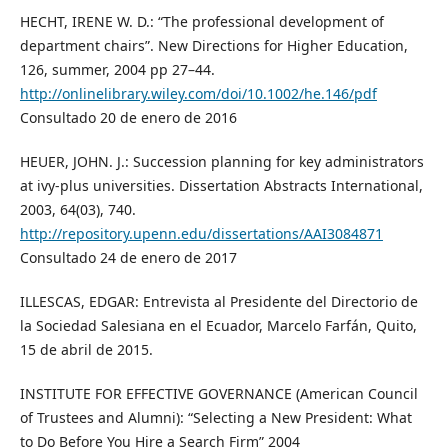
HECHT, IRENE W. D.: “The professional development of
department chairs”. New Directions for Higher Education,
126, summer, 2004 pp 27–44.
http://onlinelibrary.wiley.com/doi/10.1002/he.146/pdf
Consultado 20 de enero de 2016
HEUER, JOHN. J.: Succession planning for key administrators
at ivy-plus universities. Dissertation Abstracts International,
2003, 64(03), 740.
http://repository.upenn.edu/dissertations/AAI3084871
Consultado 24 de enero de 2017
ILLESCAS, EDGAR: Entrevista al Presidente del Directorio de
la Sociedad Salesiana en el Ecuador, Marcelo Farfán, Quito,
15 de abril de 2015.
INSTITUTE FOR EFFECTIVE GOVERNANCE (American Council
of Trustees and Alumni): “Selecting a New President: What
to Do Before You Hire a Search Firm” 2004