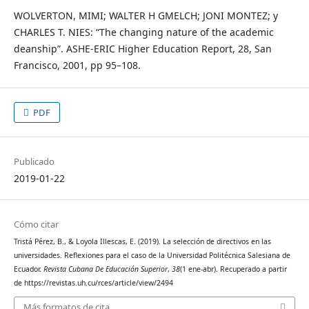
WOLVERTON, MIMI; WALTER H GMELCH; JONI MONTEZ; y
CHARLES T. NIES: “The changing nature of the academic
deanship”. ASHE-ERIC Higher Education Report, 28, San
Francisco, 2001, pp 95–108.
PDF
Publicado
2019-01-22
Cómo citar
Tristá Pérez, B., & Loyola Illescas, E. (2019). La selección de directivos en las
universidades. Reflexiones para el caso de la Universidad Politécnica Salesiana de
Ecuador.
Revista Cubana De Educación Superior
,
38
(1 ene-abr). Recuperado a partir
de https://revistas.uh.cu/rces/article/view/2494
Más formatos de cita